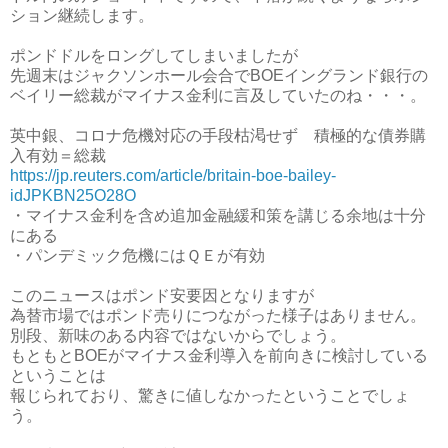
ション継続します。
ポンドドルをロングしてしまいましたが
先週末はジャクソンホール会合でBOEイングランド銀行の
ベイリー総裁がマイナス金利に言及していたのね・・・。
英中銀、コロナ危機対応の手段枯渇せず 積極的な債券購
入有効＝総裁
https://jp.reuters.com/article/britain-boe-bailey-
idJPKBN25O28O
・マイナス金利を含め追加金融緩和策を講じる余地は十分
にある
・パンデミック危機にはＱＥが有効
このニュースはポンド安要因となりますが
為替市場ではポンド売りにつながった様子はありません。
別段、新味のある内容ではないからでしょう。
もともとBOEがマイナス金利導入を前向きに検討している
ということは
報じられており、驚きに値しなかったということでしょ
う。