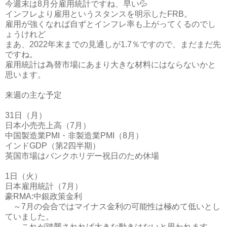
今週末は8月分雇用統計ですね、早い💦
インフレより雇用というスタンスを明示したFRB。
雇用が強くなれば自ずとインフレ率も上がってくるのでし
ょうけれど
まあ、2022年末までの見通しが1.7％ですので、まだまだ先
ですね。
雇用統計は為替市場にあまり大きな材料にはならないかと
思います。
来週の主な予定
31日（月）
日本小売売上高（7月）
中国製造業PMI・非製造業PMI（8月）
インドGDP（第2四半期）
英国市場はバンクホリデー祝日のため休場
1日（火）
日本雇用統計（7月）
豪RMA:中銀政策金利
～7月の会合ではマイナス金利の可能性は極めて低いとし
ていました。
これが踏襲されれば大きな動きはないと思われます。