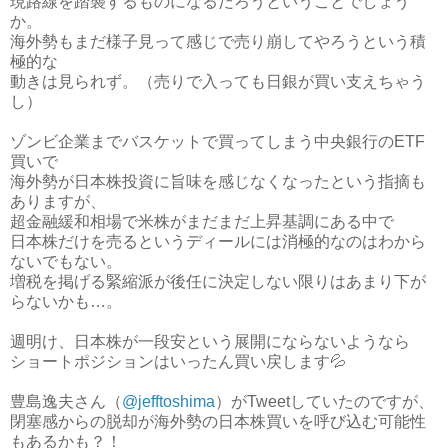
現路線を踏襲するものになるだろうということでしょう
か。
海外勢もまだ様子見って感じで売り崩してやろうという積
極的な
動きは見られず。（売りで入っても日銀が買い支えちゃう
し）
ゾンビ企業までバスケットで買ってしまう中央銀行のETF
買いで
海外勢が日本株投資に旨味を感じなくなったという指摘も
ありますが、
超金融緩和相場で米株がまだまだ上昇基調にある中で
日本株だけを売るというディールには消極的なのはわから
ないでもない。
増税を掲げる緊縮派が後任に決定しない限りはあまり下が
らないかも…。
週明け、日本株が一段安という展開にならないようなら
ショートポジションはいったん買い戻します💦
豊島逸夫さん（
@jefftoshima
）がTweetしていたのですが、
閉塞感からの脱却が海外勢の日本株買いを呼び込む可能性
もあるかも？！