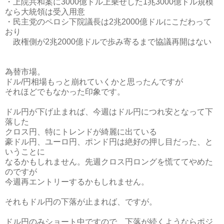
・上院共和案に3000億ドル上乗せした1兆3000億ドル規模
なら大統領は受入用意
・民主党のペロシ下院議長は2兆2000億ドルにこだわって
おり
政権側が2兆2000億ドルで歩み寄るまで協議再開はない
為替市場。
ドル/円相場もっと崩れていくかと思ったんですが
それほどでもなかった印象です。
ドル円が下げ止まれば、今週はドル円につれ安となって下
落した
クロス円、特にトレンドが綺麗に出ている
豪ドル円、ユーロ円、ポンド円は絶好の押し目だった、と
いうことに
なるかもしれません。先週クロス円ロングを慌ててやめた
のですが
今週再エントリーするかもしれません。
それもドル円の下落が止まれば、ですが。
ドル円のみショート中ですので、下落が続くようならポジ