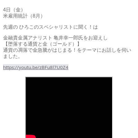
4日（金）
米雇用統計（8月）
先週の ひろこのスペシャリストに聞く！は
金融貴金属アナリスト 亀井幸一郎氏をお迎えし
【堕落する通貨と金（ゴールド）】
通貨の凋落で金急騰がはじまる！をテーマにお話しを伺い
ました。
https://youtu.be/zBFu8l7U0Z4