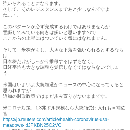
強いられることになります。
そして、そのレジスタンスまであと少しなんですよ
ね…・。
このパターンが必ず完成するわけではありませんが
意識してみている向きは多いと思いますので
ここからの上昇にはついていく気にはなれません。
そして、米株がもし、大きな下落を強いられるとするなら
ば
日本株だけがしっかり推移するはずもなく、
日経平均も大きな調整を覚悟しなくてはならないでしょ
う。
米国はいよいよ大統領選がニュースの中心になってくると
思われますが
追加の財政政策ではまだ歩み寄りがないままです。
米コロナ対策、1.3兆ドル規模なら大統領受け入れも＝補佐
官
https://jp.reuters.com/article/health-coronavirus-usa-
meadows-idJPKBN25O2VC