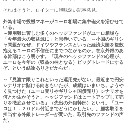
それはそうと、ロイターに興味深い記事発見。
外為市場で投機マネーがユーロ相場に集中砲火を浴びせて
いる。
～運用難に苦しむ多くのヘッジファンドがユーロ相場を
「今年最大の収益源に」と息巻いている。～小国のギリシ
ャ問題がなぜ、ドイツやフランスといった経済大国を複数
抱えるユーロの不信任にまでつながるのか。在京外銀のあ
る幹部はこう明かす。「現在のヘッジファンドの心理が、
ユーロを今年の（収益の柱となる）ビッグトレードにする
ぞ、という結論ありきだからだ」。
～「見渡す限りこれといった運用先がない。最近まで円安
シナリオに賭ける向きもいたが、成績はいまいち。ようや
く見つけた（ユーロ売りやギリシャ国債売り）シナリオを
何とか生かそうと、ヘッジファンドはヒートアップして売
りを徹底させている」（先出の外銀幹部）という。「ユー
ロは１．２０ドル付近までどうにかしたい」。顧客取引を
担当する外銀トレーダーが聞いた、取引先のファンドの声
だ。