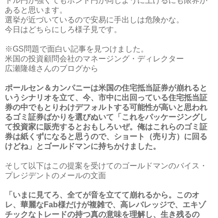
ドル円が強くてもポンド円が同じように上げるにも限界が
あると思います。
選挙が近づいているので安易に手出しは危険かな。
今日はどちらにしろ様子見です。
※GS問題で面白い記事を見つけました。
米国の投資顧問会社のマネージング・ディレクター
広瀬隆雄さんのブログから
ポールセン＆カンパニーは米国の住宅抵当証券が崩れると
いうシナリオを立て、今、市中に出回っている住宅抵当証
券の中でもとりわけデフォルトする可能性が高いと思われ
るゴミ証券ばかりを選びぬいて「これをパッケージングし
て投資家に販売するとおもしろいぜ。俺はこれらのゴミ証
券は紙くずになると思うので、ショート（売り方）に回る
けどね」とゴールドマンに持ちかけました。
そして以下はこの提案を受けてのゴールドマンのバイス・
プレジデントのメールの文面
「いまに見てろ、全てが音を立てて崩れるから。このオ
レ、華麗なFab様だけが複雑で、高レバレッジで、エキゾ
チックなトレードの持つ真の意味を理解し、生き残るの