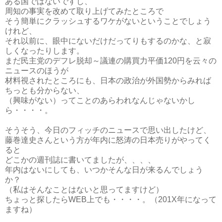
ある国ではないですし、
周知の事実を改めて取り上げてみたところで
そう簡単にクラッシュするワケがないということでしょう
けれど、
それ以前に、眼中にないだけだってりもするのかな、と寂
しくなったりします。
まだ民主党のデフレ脱却～議連の購買力平価120円を云々の
ニュースのほうが
材料視されたところにも、日本の政治が外国勢からみれば
ちっとも分からない、
（興味がない）ってことのあらわれなんじゃないかし
ら・・・・。
そうそう、今日のフィッチのニュースで思い出したけど、
藤巻達史さんという方が年内に怒涛の日本売りがやってく
ると
どこかの週刊誌に書いてましたが、、、、
年内はないにしても、いつかそんな日が来るんでしょう
か？
（私はそんなことはないと思ってますけど）
ちょっと探したらWEB上でも・・・・。（201X年になって
ますね）