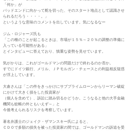
「何か」が
バッドエンドに向かって舵を切った、そのスタート地点として認識させ
られるだろう・・・・。」
というような意味のコメントを出しています。気になるなー
ジム・ロジャーズ氏も
「この種のことが起こるときは、市場が１５％～２０％の調整の準備に
入っている可能性がある」
とインタビューに答えており、慎重な姿勢を見せています。
気がかりは、これがゴールドマンの問題だけで終わるのか否か。
すでにドイツ銀行、メリル、ＪＰモルガン・チェースとの利益相反疑惑
が浮上しています。
大倉さんは「この件をきっかけにサブプライムローンからリーマン破綻
にかけて大きく損をした投資家が
（個人を含めて）、訴訟に踏み切るかどうか。こうなると他の大手金融
機関も蚊帳の外ともいえず～」と
今後考えられるリスクを考察しています。
著名弁護士のジェイク・ザマンスキー氏によると、
ＣＤＯで多額の損失を被った投資家の間では、ゴールドマンの訴追を受