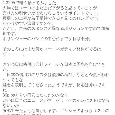
1.3295で軽く拾ってみました。
大局ではユーロはまだまだ下がると思っていますが、
売り方の利食いがでるならこういうポイントでしょ。
買戻しの上昇が若干期待できると見てのロングです。
わかりやすい節目ですので。
ただし、本来のスタンスと異なるポジションですので超短
期です。
ボリンジャーのバンドの中心位まで戻れば十分。
そのころにはまた何かユーロネガティブ材料がでるは
ず・・・・。
さて今日は格付け会社フィッチが日本に矛先を向けてき
た。
「日本の信用力のリスクは債務の増加」などと今更言われ
なくてもな
懸念を表明してくださったようですが、反応は薄いです
ね。
30pipsくらい円安になったのかな？
いかに日本のニュースがマーケットへのインパクトになら
ないかが
確認出来たような気がします。ギリシャのようなリスクの