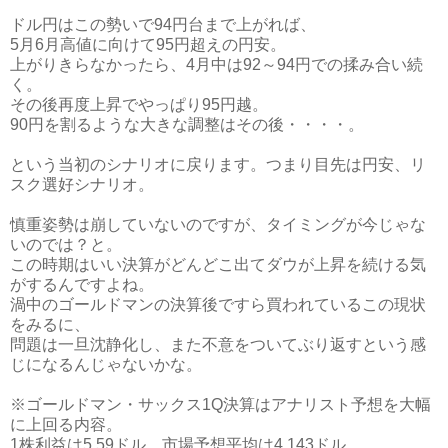
ドル円はこの勢いで94円台まで上がれば、
5月6月高値に向けて95円超えの円安。
上がりきらなかったら、4月中は92～94円での揉み合い続
く。
その後再度上昇でやっぱり95円越。
90円を割るような大きな調整はその後・・・・。
という当初のシナリオに戻ります。つまり目先は円安、リ
スク選好シナリオ。
慎重姿勢は崩していないのですが、タイミングが今じゃな
いのでは？と。
この時期はいい決算がどんどこ出てダウが上昇を続ける気
がするんですよね。
渦中のゴールドマンの決算後ですら買われているこの現状
をみるに、
問題は一旦沈静化し、また不意をついてぶり返すという感
じになるんじゃないかな。
※ゴールドマン・サックス1Q決算はアナリスト予想を大幅
に上回る内容。
1株利益は5.59ドル。市場予想平均は4.143ドル。