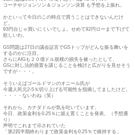
コーチやジョンソン＆ジョンソン決算 も予想を上振れ。
かといって今日のこの時点で買うことはできないんだけ
ど。
93円台じゃ買いにくいでしょ。せめて92円ローまで下げて
欲しいわ。
GS問題は27日の議会証言でGSトップがどんな振る舞いを
するのかに注目。
さらにAIGも２０億ドル規模の損失を被ったとして、
GSに対し法的措置を講じることを検討と広がりを見せそう
ですが・・・。
そういえばゴールドマンのオニール氏が
今週人民元2-5％切り上げる可能性を指摘してましたけど。
・・・・ないわね（笑）
それから、カナダドルが気を吐いています。
今日、政策金利を0.25％に据え置くことを発表。（予想通
り）
声明でこれまで示されていた
「第2四半期終わりまで政策金利を0.25％で維持する」