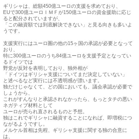
ギリシャは、総額450億ユーロの支援を求めており、
EUで300億ユーロＩＭＦが150億ユーロの資金援助に応じ
ると配分されていますが、
「この融資額では到底解決できない」と見る向きも多いよ
うです。
支援実行にはユーロ圏の他の15ヶ国の承認が必要となって
おり、
特に300億ユーロのうち84億ユーロを支援予定となってい
るドイツでは
野党が反対を表明しており、独外相が
「ドイツはギリシャ支援についてまだ決定していない」
と述べるなど実行には不透明感が漂います。
独だけじゃなくて、どの国においても、議会承認が必要で
しょうから、
これがすんなりと承認されなかったら、もっとタチの悪い
ネガティブ材料として
ユーロが売られ直されるものと予想。
独はこれでギリシャに融資することになれば、即増税につ
ながるようですし。
メルケル首相は先程、ギリシャ支援に関する独の合意に
は、