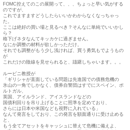
FOMC控えてのこの展開って、、、ちょっと早い気がする
のですが、
これでますますどうしたらいいかわからなくなっちゃっ
た。
ここは絶好の買い場と見るべき？そんなに単純でいいかし
ら？
格下げネタなんてキッカケに過ぎません。
なにか調整の材料が欲しかっただけ。
それでも調整がもう少し浅ければ、買う勇気もでようもの
が
これだけの陰線を見せられると、躊躇しちゃいます。。。
ルービニ教授が
「ギリシャが直面している問題は先進国での債務危機の
氷山の一角でしかなく、債券自警団はすでにスペイン、ポ
ルトガル、
英国、アイルランド、アイスランドなどの
国債利回りを吊り上げることに照準を定めており、
さらには日本や米国なども視野に入れている」
なんて発言をしており、この発言を額面通りに受け止める
と、
もう全てアセットをキャッシュに替えて危機に備えよ、