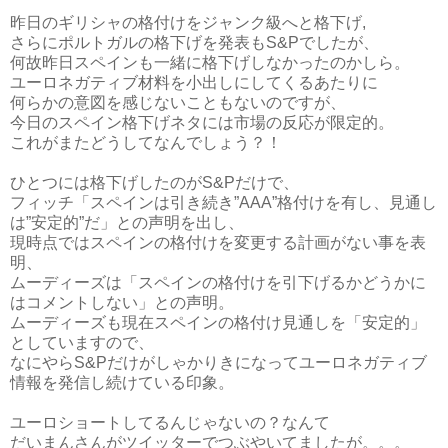
昨日のギリシャの格付けをジャンク級へと格下げ,
さらにポルトガルの格下げを発表もS&Pでしたが、
何故昨日スペインも一緒に格下げしなかったのかしら。
ユーロネガティブ材料を小出しにしてくるあたりに
何らかの意図を感じないこともないのですが、
今日のスペイン格下げネタには市場の反応が限定的。
これがまたどうしてなんでしょう？！
ひとつには格下げしたのがS&Pだけで、
フィッチ「スペインは引き続き”AAA”格付けを有し、見通し
は”安定的”だ」との声明を出し、
現時点ではスペインの格付けを変更する計画がない事を表
明、
ムーディーズは「スペインの格付けを引下げるかどうかに
はコメントしない」との声明。
ムーディーズも現在スペインの格付け見通しを「安定的」
としていますので、
なにやらS&Pだけがしゃかりきになってユーロネガティブ
情報を発信し続けている印象。
ユーロショートしてるんじゃないの？なんて
だいまんさんがツイッターでつぶやいてましたが。。。