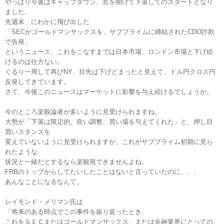
やっぱり今週はギャップダウン、窓を開けて下落してのスタートとなり
ました。
先週末、にわかに飛び出した
「SECがゴールドマンサックスを、サブプライムに締結されたCDO詐欺
で告発」
というニュース、これをこなすまでは日本市場、ロンドン市場と下げ続
けるのは仕方ない。
ぐるり一周して再びNY、目先は下げどまったと見えて、ドル円クロス円
反発してきています。
さて、今後このニュースはマーケットに影響を与え続けるでしょうか。
今のところ楽観論者が多いように見受けられますね。
大勢が「下落は限定的。良い調整、買い場を与えてくれた」と、押し目
買いスタンスを
変えていないように見受けられますが、これがサブプライム初期に見ら
れたような
状況と一緒だとするなら楽観視できませんよね。
FRBのトップからしてたいしたことはないと言っていたのに、、、
あんなことになるなんて。
レイモンド・メリマン氏は
「将来のある時点でこの事件を振り返ったとき、
これをＳＥＣまたはゴールドマンサックス、または金融業界にとっての