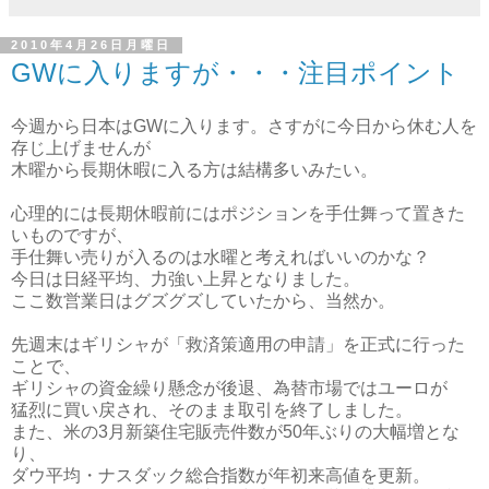
2010年4月26日月曜日
GWに入りますが・・・注目ポイント
今週から日本はGWに入ります。さすがに今日から休む人を
存じ上げませんが
木曜から長期休暇に入る方は結構多いみたい。
心理的には長期休暇前にはポジションを手仕舞って置きた
いものですが、
手仕舞い売りが入るのは水曜と考えればいいのかな？
今日は日経平均、力強い上昇となりました。
ここ数営業日はグズグズしていたから、当然か。
先週末はギリシャが「救済策適用の申請」を正式に行った
ことで、
ギリシャの資金繰り懸念が後退、為替市場ではユーロが
猛烈に買い戻され、そのまま取引を終了しました。
また、米の3月新築住宅販売件数が50年ぶりの大幅増とな
り、
ダウ平均・ナスダック総合指数が年初来高値を更新。