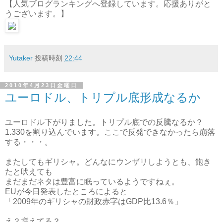
【人気ブログランキングへ登録しています。応援ありがと
うございます。】
Yutaker
投稿時刻
22:44
2010年4月23日金曜日
ユーロドル、トリプル底形成なるか
ユーロドル下がりました。トリプル底での反騰なるか？
1.330を割り込んでいます。ここで反発できなかったら崩落
する・・・。
またしてもギリシャ。どんなにウンザリしようとも、飽き
たと吠えても
まだまだネタは豊富に眠っているようですねぇ。
EUが今日発表したところによると
「2009年のギリシャの財政赤字はGDP比13.6％」
え？増えてる？