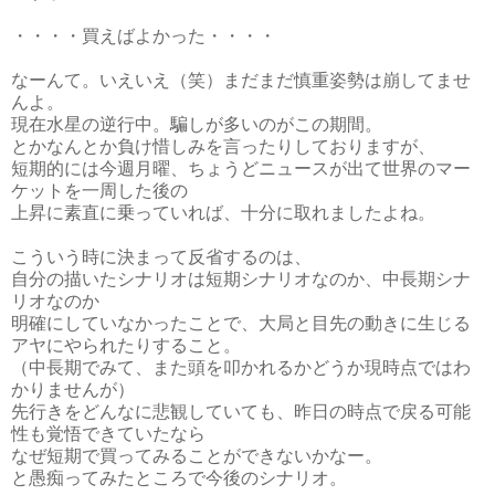
・・・・買えばよかった・・・・
なーんて。いえいえ（笑）まだまだ慎重姿勢は崩してませ
んよ。
現在水星の逆行中。騙しが多いのがこの期間。
とかなんとか負け惜しみを言ったりしておりますが、
短期的には今週月曜、ちょうどニュースが出て世界のマー
ケットを一周した後の
上昇に素直に乗っていれば、十分に取れましたよね。
こういう時に決まって反省するのは、
自分の描いたシナリオは短期シナリオなのか、中長期シナ
リオなのか
明確にしていなかったことで、大局と目先の動きに生じる
アヤにやられたりすること。
（中長期でみて、また頭を叩かれるかどうか現時点ではわ
かりませんが）
先行きをどんなに悲観していても、昨日の時点で戻る可能
性も覚悟できていたなら
なぜ短期で買ってみることができないかなー。
と愚痴ってみたところで今後のシナリオ。