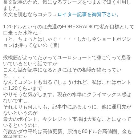
長文記事のため、気になるフレーズをつまんで短く引用し
ました。
全文を読むならコチラ→
ロイター記事を御覧下さい。
1.20ドルというのは先週のFOREXRADIOで私が目標として
口走った水準ね！
（と、ちょっとはしゃぐ・・・・しかし今ショートポジシ
ョンは持ってないの（涙）
投機筋がよってたかってユーロショートで稼ごうって息巻
いているという話ですが
こんな話が記事になるときにはその相場が終わってい
る、、、、
なんてコメントも出るでしょうけれど、私はこれはホント
に1.20くらいまで
やりそうな気がします。現在の水準にクライマックス感は
ないですし、
それよりも何よりも、記事中にあるように、他に運用先が
ないというのが
最大のポイント。今クレジット市場は大変なことになって
いるというのに、
何故かダウ平均は高値更新、原油も80ドル台高値圏、金も
高値更新と