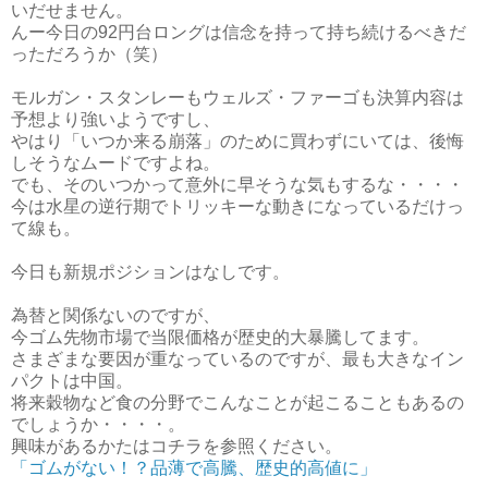
いだせません。
んー今日の92円台ロングは信念を持って持ち続けるべきだ
っただろうか（笑）
モルガン・スタンレーもウェルズ・ファーゴも決算内容は
予想より強いようですし、
やはり「いつか来る崩落」のために買わずにいては、後悔
しそうなムードですよね。
でも、そのいつかって意外に早そうな気もするな・・・・
今は水星の逆行期でトリッキーな動きになっているだけっ
て線も。
今日も新規ポジションはなしです。
為替と関係ないのですが、
今ゴム先物市場で当限価格が歴史的大暴騰してます。
さまざまな要因が重なっているのですが、最も大きなイン
パクトは中国。
将来穀物など食の分野でこんなことが起こることもあるの
でしょうか・・・・。
興味があるかたはコチラを参照ください。
「ゴムがない！？品薄で高騰、歴史的高値に」