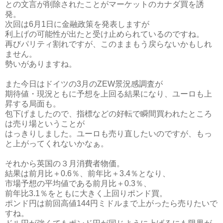
との文言が削除されたことがマーケットのカナダ買を誘
発。
次回は6月1日に金融政策を発表しますが
利上げの可能性が出たと受け止められているのですね。
再びパリティ割れですが、このままもう戻らないかもしれ
ません。
勢いがありますね。
また今日はドイツの3月のZEW景況感調査が
期待値・現況ともに予想を上回る結果になり、ユーロも上
昇する局面も。
包下げましたので、指標などの好転で瞬間買われたところ
は売り場ということが
はっきりしました。ユーロも売り直したいのですが、もっ
と上がってくれないかなぁ。
それから英国の３月消費者物価。
結果は前月比＋0.6％、前年比＋3.4％となり、
市場予想の平均値である前月比＋0.3％、
前年比3.1％をともに大きく上回りポンド買。
ポンド円は前回高値144円ミドルまで上がったら売りたいで
すね。