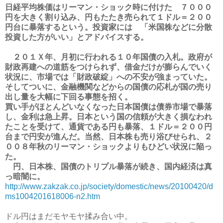
日経平均株価はリーマン・ショック時に付けた ７０００
円を大きく割り込み、円もたたき売られて１ドル＝２００
円台に暴落するという。投資家には 「米国株などに分散
投資した方がいい」とアドバイスする。
２０１Ｘ年、月初に行われる１０年国債の入札。政府が
財政再建への道筋をつけられず、借金だけが
膨らんでいく
状況に、市場では「財政破綻」への不安が強まっていた。
そしてついに、金融機関
などからの国債の応札が国の売り
出し量を大幅に下回る事態を招く。
買い手がほとんどいなくなった日本国債は債券市場で暴落
し、金利は急上昇。日本という国の
信頼が大きく損なわれ
たことを受けて、通貨である円も暴落、１ドル＝２００円
台まで円安が進んだ。
当然、日本株も売り浴びせられ、２
００８年秋のリーマン・ショックよりもひどい状況に陥っ
た。
円、日本株、国債のトリプル暴落が続き、国内経済は真
っ暗闇に。
http://www.zakzak.co.jp/society/domestic/news/20100420/d
ms1004201618006-n2.htm
ドル円はまだモヤモヤ揉み合い中。