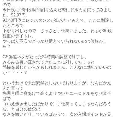
ので
今日夜に93円を瞬間割り込んだ際にドル円を買ってみまし
た。92.97円。
93.40円位にレジスタンスが出来たとみえて、ここに到達し
たところで
下がり出したので、さっさと手仕舞いました。わずか30銭
程度のデイトレ。
やっぱり不安でどっかり構えていられないのは何故かし
ら？
GS訴追ネタがたった24時間の調整で終了し、
みるみる買い直されてきたことに対してちょっと
恐怖を感じたからかもしれません。こんなに単純でいいの
か・・・・？
というわけで未だ釈然としないでおりますが、なんだかん
んだ言って
先週月曜に窓あけて高くよりついたユーロドルをなぜ道半
ばで
（いえ歩き出したばかりで）手仕舞ってしまったんだろう
な、と自分の信念の
なさを悔いたりしているばかりで、次の入場ポイントが見