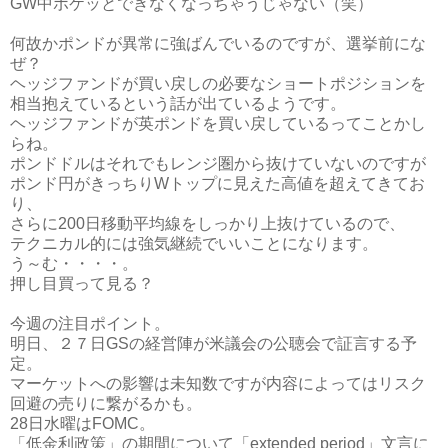
GW中ボケッとできなくなっちゃうじゃない（笑）
何故かポンドが異常に強ばんでいるのですが、選挙前にな
ぜ？
ヘッジファンドが買い戻しの必要なショートポジションを
相当抱えているという話が出ているようです。
ヘッジファンドが英ポンドを買い戻しているってことかし
らね。
ポンドドルはそれでもレンジ圏から抜けていないのですが
ポンド円がきっちりWトップに見えた高値を超えてきてお
り、
さらに200日移動平均線をしっかり上抜けているので、
テクニカル的には強気継続でいいことになります。
う～む・・・・。
押し目買って見る？
今週の注目ポイント。
明日、２７日GSの経営陣が米議会の公聴会で証言する予
定。
マーケットへの影響は未知数ですが内容によってはリスク
回避の売りに繋がるかも。
28日水曜はFOMC。
「低金利政策」の期間について「extended period」文言に