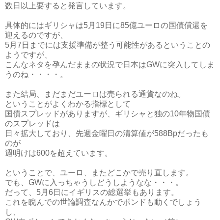
数日以上要すると発言しています。
具体的にはギリシャは5月19日に85億ユーロの国債償還を
迎えるのですが、
5月7日までには支援準備が整う可能性があるということの
ようですが、
こんなネタを孕んだままの状況で日本はGWに突入してしま
うのね・・・・。
また結局、まだまだユーロは売られる通貨なのね。
ということがよくわかる指標として
国債スプレッドがありますが、ギリシャと独の10年物国債
のスプレッドは
日々拡大しており、先週金曜日の清算値が588Bpだったも
のが
週明けは600を超えています。
ということで、ユーロ、またどこかで売り直します。
でも、GWに入っちゃうしどうしようなな・・・。
だって、5月6日にイギリスの総選挙もあります。
これを睨んでの世論調査なんかでポンドも動くでしょう
し、