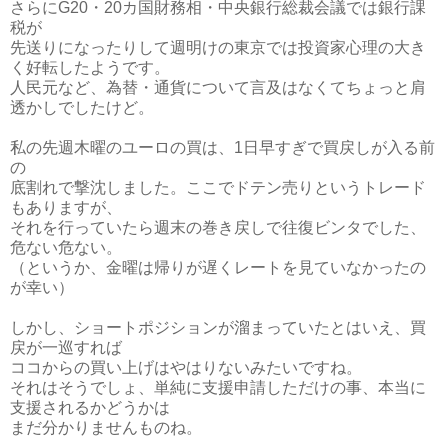
さらにG20・20カ国財務相・中央銀行総裁会議では銀行課
税が
先送りになったりして週明けの東京では投資家心理の大き
く好転したようです。
人民元など、為替・通貨について言及はなくてちょっと肩
透かしでしたけど。
私の先週木曜のユーロの買は、1日早すぎで買戻しが入る前
の
底割れで撃沈しました。ここでドテン売りというトレード
もありますが、
それを行っていたら週末の巻き戻しで往復ビンタでした、
危ない危ない。
（というか、金曜は帰りが遅くレートを見ていなかったの
が幸い）
しかし、ショートポジションが溜まっていたとはいえ、買
戻が一巡すれば
ココからの買い上げはやはりないみたいですね。
それはそうでしょ、単純に支援申請しただけの事、本当に
支援されるかどうかは
まだ分かりませんものね。