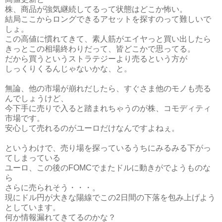
株、商品が強気継続してるって状態はどこか怖い。
結局ここからロングできるアセットを探すのって難しいで
しょ。
この高値に慣れてきて、素人筋がエイヤっと買い出したら
きっとこの相場終わりだって、皆どこかで思ってる。
だから買うというストラテジーより売るという方が
しっくりくるんじゃないかな、と。
無論、他の市場が崩れだしたら、すぐさま他のモノも売る
んでしょうけど、
今下手に売りで入ると踏まれちゃうのが株、コモディティ
市場です。
安心して売れるのがユーロだけなんですよねぇ。
というわけで、売り場を探っているうちにみるみる下がっ
てしまっている
ユーロ、この後のFOMCでまたドルに動きがでようものな
ら
さらに売られそう・・・。
現にドル円が大きな陽線でこの2日間の下落を包み上げよう
としています。
何か情報漏れてきてるのかな？