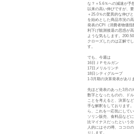
な？＋5.6％への減速が予
以来の高い伸びですが、要
＋25.0％の驚異的な伸
を始めとした商品市況の高
発表のCPI（消費者物価
利下げ観測後退の思惑が高
ような気もします。200.
クローズしたのは正解でし
す。
でも、今週は
16日ＪＰモルガン
17日メリルリンチ
18日シティグループ
1-3月期の決算発表があり
先ほど発表のあった3月の米
数字となったものの、ドル
ことを考えると、決算など
手な解釈をしております。
ら、これを一応気にしてい
ソリン販売、食料品などに
比マイナスだったという分
人的にはその噂、ココロの
りします。