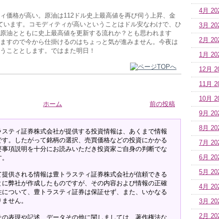
4月 20
ィ価格が高い。原油は112ドル史上最高値を再び伺う上昇、金
ています。コモディティが高いということはドル安なわけで、ひ
3月 20
原油とともに史上最高値を更新する流れか？とも思われます
2月 20
ますので今から仕掛けるのはちょっと気が進みません。今夜は
うこととします。ではまた明日！
1月 20
12月 2
11月 2
10月 2
ホーム
前の投稿
9月 20
8月 20
ラスティ証券株式会社が提供する投資情報は、あくまで情報
です。したがって銘柄の選択、売買価格などの投資にかかる
7月 20
要事項説明を十分にお読みいただき投資家ご自身の判断でな
す。
6月 20
5月 20
て提供される情報は豊トラスティ証券株式会社が信頼できる
とに弊社が作成したものですが、その内容および情報の正確
4月 20
性について、豊トラスティ証券は保証せず、また、いかなる
りません。
3月 20
2月 20
その表現や記述、データその他に関しましては、著作権法な