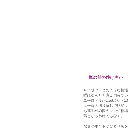
嵐の前の静けさか
Ｇ７明け、どのような相場
曜はなんとも煮え切らない
ユーロドルが1.58台から
ユーロの切り返しで結局は
ら101.50の間のレン
落となるわけでもなく、、
なぜかポンドがひとり気を