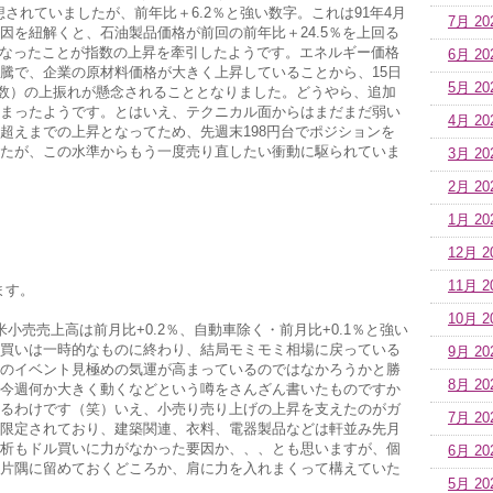
想されていましたが、前年比＋6.2％と強い数字。これは91年4月
7月 20
因を紐解くと、石油製品価格が前回の前年比＋24.5％を上回る
びとなったことが指数の上昇を牽引したようです。エネルギー価格
6月 20
騰で、企業の原材料価格が大きく上昇していることから、15日
5月 20
指数）の上振れが懸念されることとなりました。どうやら、追加
まったようです。とはいえ、テクニカル面からはまだまだ弱い
4月 20
50超えまでの上昇となってため、先週末198円台でポジションを
たが、この水準からもう一度売り直したい衝動に駆られていま
3月 20
2月 20
1月 20
12月 2
11月 2
ます。
10月 2
小売売上高は前月比+0.2％、自動車除く・前月比+0.1％と強い
買いは一時的なものに終わり、結局モミモミ相場に戻っている
9月 20
のイベント見極めの気運が高まっているのではなかろうかと勝
8月 20
今週何か大きく動くなどという噂をさんざん書いたものですか
るわけです（笑）いえ、小売り売り上げの上昇を支えたのがガ
7月 20
限定されており、建築関連、衣料、電器製品などは軒並み先月
析もドル買いに力がなかった要因か、、、とも思いますが、個
6月 20
片隅に留めておくどころか、肩に力を入れまくって構えていた
5月 20