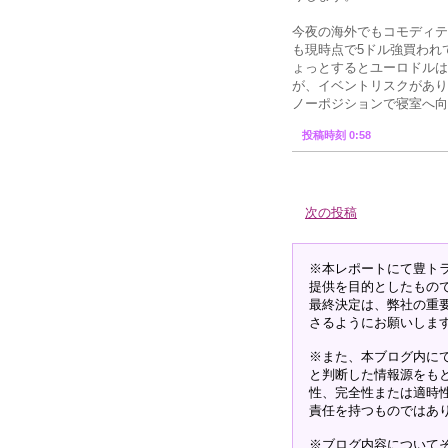
今夜の海外でもコモディテ
も現時点で5ドル強買われ
ょっとするとユーロドルは
が、イベントリスクがあり
ノーポジションで寝室へ向
投稿時刻 0:58
次の投稿
※本レポートにて豊ト
提供を目的としたもの
最終決定は、弊社の重
さるようにお願いしま
※また、本ブログ内に
と判断した情報源をも
性、完全性または適時
責任を持つものではあ
※ブログ内容について