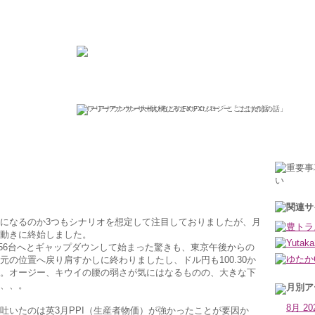
ひろこの“ボラタイル”な日々
フリーアナウンサー大橋ひろこのFXソロジー「ここだけの話」
2008年4月15日火曜日
になるのか3つもシナリオを想定して注目しておりましたが、月
動きに終始しました。
1.56台へとギャップダウンして始まった驚きも、東京午後からの
元の位置へ戻り肩すかしに終わりましたし、ドル円も100.30か
ジ相場。オージー、キウイの腰の弱さが気にはなるものの、大きな下
、、。
8月 20
吐いたのは英3月PPI（生産者物価）が強かったことが要因か