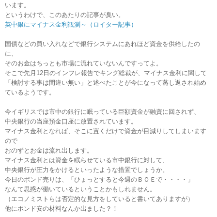
います。
というわけで、このあたりの記事が臭い。
英中銀にマイナス金利観測～（ロイター記事）
国債などの買い入れなどで銀行システムにあれほど資金を供給したの
に、
そのお金はちっとも市場に流れていないんですってよ。
そこで先月12日のインフレ報告でキング総裁が、マイナス金利に関して
「検討する事は間違い無い」と述べたことが今になって蒸し返され始め
ているようです。
今イギリスでは市中の銀行に眠っている巨額資金が融資に回されず、
中央銀行の当座預金口座に放置されています。
マイナス金利となれば、そこに置くだけで資金が目減りしてしまいます
ので
おのずとお金は流れ出します。
マイナス金利とは資金を眠らせている市中銀行に対して、
中央銀行が圧力をかけるといったような措置でしょうか。
今日のポンド売りは、「ひょっとすると今週のＢＯＥで・・・・」
なんて思惑が働いているということかもしれません。
（エコノミストらは否定的な見方をしていると書いてありますが）
他にポンド安の材料なんか出ました？！