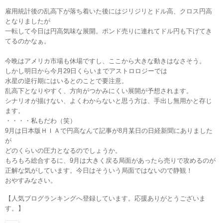
雇用統計後の乱高下が落ち着いた後にはジリジリとドル高、クロス円高
となりましたが
一転して今日は円高気味な展開。ポンド売りに連れてドル円も下げてき
てるのかなぁ。
今晩はアメリカ市場も休場ですし、ここから大きな動きはなさそう。
しかし明日から今月29日くらいまでアストロロジーでは
水星の逆行期にはいるとのことで要注意。
乱高下となりやすく、方向がつかみにくい展開が予想されます。
シナリオが描けない、よくわからないと思う方は、手出し無用かと存じ
ます。
・・・・私もだわ（笑）
9月は日本版ＨＩＡで円高なんて記事が8月某日の日経新聞にありました
が
どのくらいの圧力となるのでしょうか。
もろもろ総合するに、9月は大きく戻る局面があったら売りで攻めるのが
正解な気がしています。今日はそういう局面ではないので静観！
おやすみなさい。
【人気ブログランキングへ登録しています。応援ありがとうございま
す。】