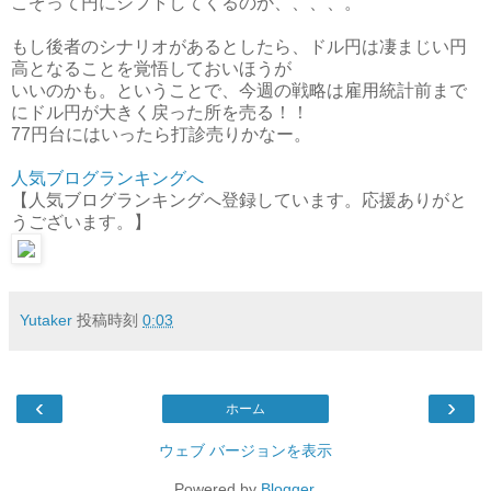
こぞって円にシフトしてくるのか、、、、。
もし後者のシナリオがあるとしたら、ドル円は凄まじい円
高となることを覚悟しておいほうが
いいのかも。ということで、今週の戦略は雇用統計前まで
にドル円が大きく戻った所を売る！！
77円台にはいったら打診売りかなー。
人気ブログランキングへ
【人気ブログランキングへ登録しています。応援ありがと
うございます。】
Yutaker
投稿時刻
0:03
‹
›
ホーム
ウェブ バージョンを表示
Powered by
Blogger
.