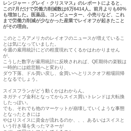
レンジャー・グレイ・クリスマス』のレポートによると、
この7月だけで労働力削減数は6万6414人。前月よりも60%
も増加した。医薬品、コンピューター、小売りなど、これ
まで労働力削減が少なかった産業でレイオフが起きたこと
がその理由。
このところアメリカのレイオフのニュースが増えているこ
とは気になっていました。
今週の雇用統計にどの程度現れてくるかはわかりません
が、
こうした数字が雇用統計に反映されれば、QE期待の楽観は
一時的には総悲観へと変わり、
ダウ下落、ドル買い戻し、金買いへとリスクオフ相場回帰
となるでしょう。
スイスフランがどう動くかはわからん。
ネガティブ金利となってからスイス買いトレンドは大転換
したっぽい。
でも、それでも他のマーケットが崩壊していくような事態
となったときには
やはりスイスに資金が流れるのか、、、あるいはスイスと
いう行き場を失ったマネーが