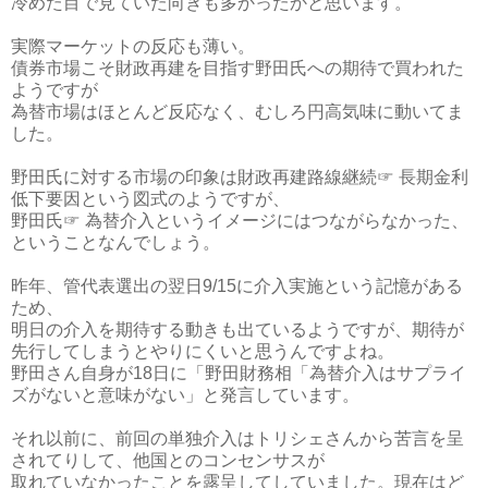
冷めた目で見ていた向きも多かったかと思います。
実際マーケットの反応も薄い。
債券市場こそ財政再建を目指す野田氏への期待で買われた
ようですが
為替市場はほとんど反応なく、むしろ円高気味に動いてま
した。
野田氏に対する市場の印象は財政再建路線継続☞ 長期金利
低下要因という図式のようですが、
野田氏☞ 為替介入というイメージにはつながらなかった、
ということなんでしょう。
昨年、管代表選出の翌日9/15に介入実施という記憶がある
ため、
明日の介入を期待する動きも出ているようですが、期待が
先行してしまうとやりにくいと思うんですよね。
野田さん自身が18日に「野田財務相「為替介入はサプライ
ズがないと意味がない」と発言しています。
それ以前に、前回の単独介入はトリシェさんから苦言を呈
されてりして、他国とのコンセンサスが
取れていなかったことを露呈してしていました。現在はど