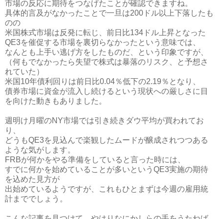
市場の反応に期待をつなげたことが確認できますね。
具体的言及がなかったことで一旦は200ドル以上下落したも
のの
米国株式市場は反発に転じ、前日比134ドル上昇となった
QE3を催促する市場を裏切らなかったという意味では、
なんとも上手い逃げ方をしたものだ、という印象ですが、
（何もでなかったら失望で株式は暴落のリスク、と予想さ
れていた）
米国10年債利回りは前日比0.04％低下の2.19％となり、
債券市場に資金が流入し続けるという現状への厳しさに目
を向けた動きもありました。
週明け月曜のNY市場では引き続きダウ平均が買われてお
り、
どうもQE3を見込んで楽観したムードが醸成されつつある
ような気がします。
FRBが何かをやる準備をしていると言った時には、
すでに何かを始めていることが多いというQE3実施の期待
を込めた見方が
出始めているようですが、これもひとまずは今週の雇用統
計まででしょう。
こんな記事を見つけて、やはりなにかしらの手をうたねば