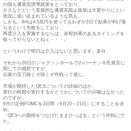
の国も通貨安誘導政策をとっており、
介入などという直接的な通貨高阻止政策は大変やりにくい
状況に追い込まれているような気も。
しかも、8/4は4.5兆円を使ってもわずか3日で効果が剥げ落
ちるという失敗をしており、
再度介入を実施するならば、余程効果のあるタイミングを
狙ってやらないとねぇ・・・。
というわけで明日は介入はないと思います。多分。
それから26日のジャクソンホールでのバーナンキ氏発言に
関しての感想ですが、
伝家の宝刀抜くぞ抜くぞ作戦って感じ。
市場が期待したQE3についての詳細のほか、
実行の時期や実行するかどうかについての示唆はなかった
のですが、
9月の定例FOMCを2日間（9月20～21日）にすることを決
め、
「QE3への期待をつなげたままひっぱる」という作戦にで
た。