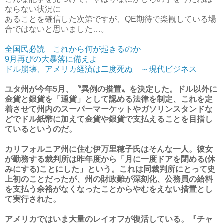
ならない状況に
あることを確信した次第ですが、QE期待で楽観している場
合ではないと思いました…。
全国民必読 これから何が起きるのか
9月再びの大暴落に備えよ
ドル崩壊、アメリカ経済は二度死ぬ ～現代ビジネス
ユタ州が今年5月、〝異例の措置〟を決定した。ドル以外に
金貨と銀貨を「通貨」として認める法律を制定、これを定
着させて州内のスーパーマーケットやガソリンスタンドな
どでドル紙幣に加えて金貨や銀貨で支払えることを目指し
ているというのだ。
カリフォルニア州に住む伊万里穂子氏はそんな一人。彼女
が勤務する裁判所は昨年度から「月に一度ドアを閉める(休
みにする)ことにした」という。これは同裁判所にとって史
上初のことだったが、州の財政難が深刻化、公務員の給料
を支払う余裕がなくなったことからやむをえない措置とし
て実行された。
アメリカではいま大量のレイオフが復活している。『チャ