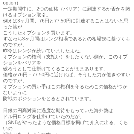
option）
一定期間中に、2つの価格（バリア）に到達するか否かを賭
けるオプション取引。
例えば3ヶ月間、76円と77.50円に到達することはないと思
った筋が
こうしたオプションを買います。
すなわち3ヶ月間はレンジ相場であるとの相場観に基づくも
のですが、
昨今はレンジが続いていましたよね。
オプションの権利（支払い）をしたくない側が、このオプ
ションをバリアを
破ろうとして仕掛けてくることがままあります。
価格が76円・77.50円に近ければ、そうした力が働きやすい
のですが、
オプションの買い手はこの権利を守るためこの価格がつか
ないように
防戦のポジションをとるとされています。
日銀の円高対策に過度な期待をもっていた海外勢は
ドル円ロングを仕掛けていたのだが、
（SNBがやったような価格目標を掲げて介入に出る、くら
いの