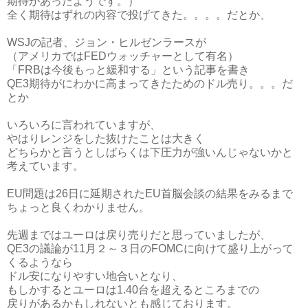
期待があったようです。）
全く期待はずれの内容で投げてきた。。。。だとか、
WSJの記者、ジョン・ヒルゼンラースが
（アメリカではFEDウォッチャーとして有名）
「FRBは今後もっと緩和する」という記事を書き
QE3期待がにわかに高まってきたためのドル売り。。。だ
とか
いろいろに言われていますが、
やはりレンジをした抜けたことは大きく
どちらかと言うとしばらくは下圧力が強いんじゃないかと
考えています。
EU問題は26日に延期されたEU首脳会談の結果をみるまで
ちょっと良くわかりません。
先週まではユーロは戻り売りだと思っていましたが、
QE3の議論が11月２～３日のFOMCに向けて盛り上がって
くるようなら
ドル安になりやすい地合いとなり、
もしかするとユーロは1.40台を超えるところまでの
戻りがあるかもしれないとも感じております。