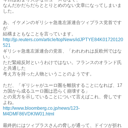
なんだかだらだらととりとめのない文章になってしまいま
した。
あ、イケメンのギリシャ急進左派連合ツィプラス党首です
が
結構まともなことを言っています。
http://jp.reuters.com/article/topNews/idJPTYE84K01720120
521
ギリシャ急進左派連合の党首、「われわれは反欧州ではな
い」
ただ緊縮反対というわけではない。フランスのオランド氏
と共通した
考え方を持った人物ということのようです。
ただ、「ギリシャがユーロ圏を離脱することになれば、17
カ国から成るユーロ圏は恐らく崩壊する」
との見方を示していることについて言えばこれ、脅しです
よね。
http://www.bloomberg.co.jp/news/123-
M4DMF86VDKIW01.html
最終的にはツィプラスさんの脅しが通って、ドイツが折れ