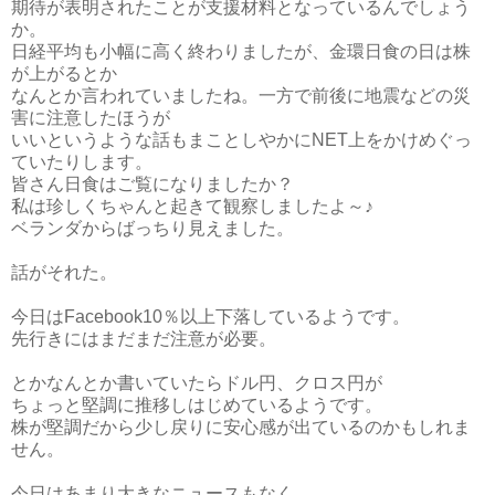
期待が表明されたことが支援材料となっているんでしょう
か。
日経平均も小幅に高く終わりましたが、金環日食の日は株
が上がるとか
なんとか言われていましたね。一方で前後に地震などの災
害に注意したほうが
いいというような話もまことしやかにNET上をかけめぐっ
ていたりします。
皆さん日食はご覧になりましたか？
私は珍しくちゃんと起きて観察しましたよ～♪
ベランダからばっちり見えました。
話がそれた。
今日はFacebook10％以上下落しているようです。
先行きにはまだまだ注意が必要。
とかなんとか書いていたらドル円、クロス円が
ちょっと堅調に推移しはじめているようです。
株が堅調だから少し戻りに安心感が出ているのかもしれま
せん。
今日はあまり大きなニュースもなく、