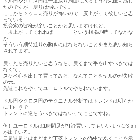
ドル円やクロス円は一度戻り局面に入るような気配も感じ
たのですが、戻りは弱いです。
ここからツッコミ売りが怖いので一度上がって欲しいと思
っている
投資家の皆様が多いことかと思いますけれど、
一度上がってくれれば・・・・という相場の時ってなかな
か
そういう期待通りの動きにはならないことをまた思い知ら
されてます。
戻ったら売りたいと思うなら、戻るまで手を出すべきでは
なくて、
スケベ心を出して買ってみる、なんてことをヤルのが失敗
の元。
先週これをやってユーロドルでやられています。
ドル円やクロス円のテクニカル分析ではトレンドは明らか
に下向きで
トレンドに逆らうべきではないってことですね。
但しユーロドルは1時間足が打診買いしてもいいようなSign
が出ている。
日足週足とはまだまだ下落トレンドの渦中であることを示