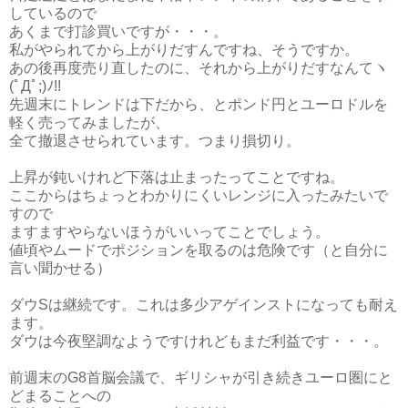
しているので
あくまで打診買いですが・・・。
私がやられてから上がりだすんですね、そうですか。
あの後再度売り直したのに、それから上がりだすなんてヽ
(ﾟДﾟ;)ﾉ!!
先週末にトレンドは下だから、とポンド円とユーロドルを
軽く売ってみましたが、
全て撤退させられています。つまり損切り。
上昇が鈍いけれど下落は止まったってことですね。
ここからはちょっとわかりにくいレンジに入ったみたいで
すので
ますますやらないほうがいいってことでしょう。
値頃やムードでポジションを取るのは危険です（と自分に
言い聞かせる）
ダウSは継続です。これは多少アゲインストになっても耐え
ます。
ダウは今夜堅調なようですけれどもまだ利益です・・・。
前週末のG8首脳会議で、ギリシャが引き続きユーロ圏にと
どまることへの