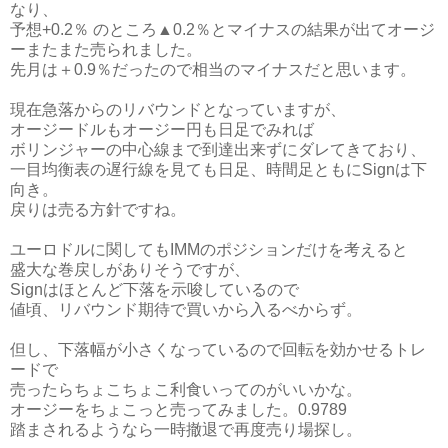
なり、
予想+0.2％ のところ▲0.2％とマイナスの結果が出てオージ
ーまたまた売られました。
先月は＋0.9％だったので相当のマイナスだと思います。
現在急落からのリバウンドとなっていますが、
オージードルもオージー円も日足でみれば
ボリンジャーの中心線まで到達出来ずにダレてきており、
一目均衡表の遅行線を見ても日足、時間足ともにSignは下
向き。
戻りは売る方針ですね。
ユーロドルに関してもIMMのポジションだけを考えると
盛大な巻戻しがありそうですが、
Signはほとんど下落を示唆しているので
値頃、リバウンド期待で買いから入るべからず。
但し、下落幅が小さくなっているので回転を効かせるトレ
ードで
売ったらちょこちょこ利食いってのがいいかな。
オージーをちょこっと売ってみました。0.9789
踏まされるようなら一時撤退で再度売り場探し。