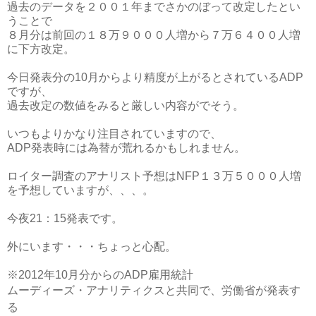
過去のデータを２００１年までさかのぼって改定したとい
うことで
８月分は前回の１８万９０００人増から７万６４００人増
に下方改定。
今日発表分の10月からより精度が上がるとされているADP
ですが、
過去改定の数値をみると厳しい内容がでそう。
いつもよりかなり注目されていますので、
ADP発表時には為替が荒れるかもしれません。
ロイター調査のアナリスト予想はNFP１３万５０００人増
を予想していますが、、、。
今夜21：15発表です。
外にいます・・・ちょっと心配。
※2012年10月分からのADP雇用統計
ムーディーズ・アナリティクスと共同で、
労働省が発表す
る