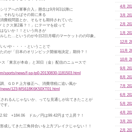
4月 20
シリアへの軍事介入」懸念は9月9日以降に
、それならばその前に来る
3月 20
消費税問題とか、そもそも期待されていた
2月 20
ノミクス第2幕？！」にテーマを絞って
はないか！！という向きが
1月 20
ルした…というのが今日2日月曜のマーケットのの印象。
12月 2
ばいいや・・・・ということで
11月 2
たのが「日本のオリンピック開催地決定」期待？！
10月 2
ース「東京が本命」と30日（金）配信のニュースで
9月 20
om/sports/news/f-sp-tp0-20130830-1181503.html
8月 20
調、ＧＤＰ上方修正へ、消費増税に追い風か
7月 20
.jp/news/123-MS618K6K50XT01.html
6月 20
正されるんじゃないか、ってな見通しが出てきたことが
5月 20
です。
4月 20
2.92 +184.06 ドル／円は99.42円まで上昇？！
3月 20
形成してきた三角持合いを上方ブレイクじゃない！！
2月 20