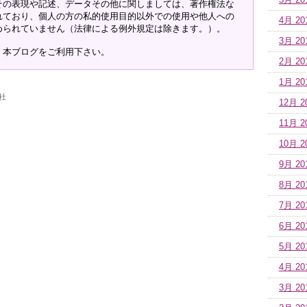
5月 20
その表現や記述、データその他に関しましては、著作権法な
れており、個人の方の私的使用目的以外での使用や他人への
4月 20
められていません（法律による例外規定は除きます。）。
3月 20
、本ブログをご利用下さい。
2月 20
1月 20
社
12月 2
11月 2
10月 2
9月 20
8月 20
7月 20
6月 20
5月 20
4月 20
3月 20