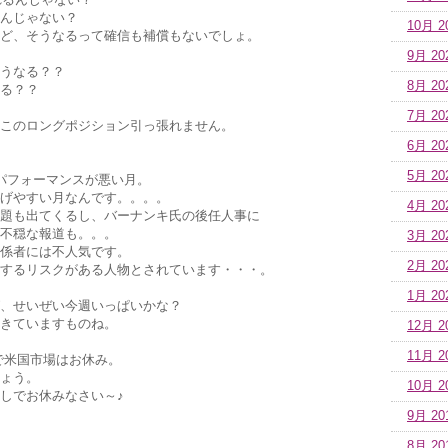
んじゃない？
10月 2
ど、そうなるって確信も補償もないでしょ。
9月 20
うなる？？
8月 20
る？？
7月 20
このロングポジション引っ張れません。
6月 20
5月 20
パフォーマンスが悪い月。
げやすい月なんです。。。。
4月 20
題も出てくるし、バーナンキ氏の後任人事に
不穏な報道も。。。
3月 20
係者には不人気です。
2月 20
するリスクがある人物とされています・・・。
1月 20
、せいぜい今週いっぱいかな？
きていますものね。
12月 2
11月 2
で米国市場はお休み。
ょう。
10月 2
しでお休みなさい～♪
9月 20
8月 20