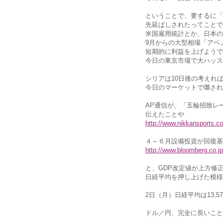
ということで、要するに「
先延ばしされたってことで
米国雇用統計とか、日本の
9月からの大型相場「アベ
短期的に利益を上げようで
今日の東京市場で大ハッス
シリアは10日後の考えれ
今日のマーケットで囃され
AP通信が、「五輪招致レ
伝えたことや
http://www.nikkansports.c
４～６月設備投資が回復基
http://www.bloomberg.co
と、GDP改定値が上方修
日経平均を押し上げた模様
2日（月）日経平均は13,57
ドル／円、完全に長いこと