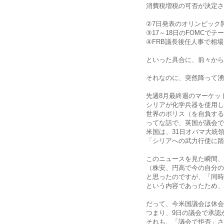
消費税増税の可否が決定さ
②7日発表のオリンピック
③17～18日のFOMCで
④FRB議長後任人事で相
といった具合に、前々から
それなのに、突然降って湧
先週8月最終週のマーケッ
シリアが化学兵器を使用し
世界のポリス（を自負する
ってな話で、英国が議会で
米国は、31日オバマ大統
「シリアへの武力行使に踏
このニュースを見た瞬間、
（株安、円高で今の自分の
と思ったのですが、「同時
という内容であったため、
だって、今米国議会は休会
つまり、9日の議会で承認
それも、「議会で拒否」さ