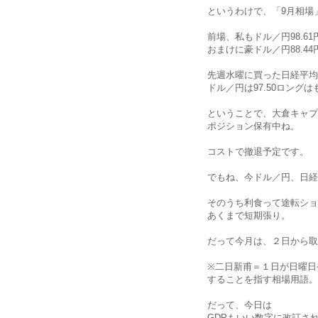
というわけで、「9月相場
前場、私もドル／円98.6
おまけに豪ドル／円88.4
先週水曜に買った日経平均1
ドル／円は97.50ロン
ということで、大倉キャプ
ポジション保有中ね。
コストで撤退予定です。
でもね、今ドル／円、日経
そのうち利食って途転ショ
あくまで短期張り。
だって今月は、２日から取
※二日新甫＝１日が日曜日
することを指す相場用語。
だって、今日は
GDPもいい数字に改訂さ