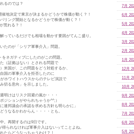
れるのでは？
7月 20
開催地決定で東京が決まるかどうかで株価が動く？！
6月 20
テーパリング開始となるかどうかで株価が動く？！
5月 20
場が荒れる？！
4月 20
解っているだけでも相場を動かす要因がてんこ盛り。
3月 20
いたのが「シリア軍事介入」問題。
2月 20
トをネガティブにしたのがこの問題。
1月 20
た（証拠はない）とされる問題で
）米国が、この問題をどう対処するか、
12月 2
自国の軍事介入を拒否したのに
11月 2
領がホワイトハウスからのテレビ演説で
み切る意向」を示しました。
10月 2
週明けはリスク回避の嵐か・・・
9月 20
ポジションがやられちゃうか^^;）
8月 20
に連邦議会の承認を求める方針も明らかに」
どうなるかわからん・・・・とも。
7月 20
中。再開するのは9日です。
6月 20
が得られなければ軍事介入はないってことよね。
5月 20
れたらどうなっちゃうわけ？！