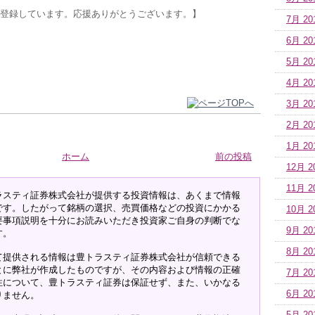
登録しています。応援ありがとうございます。】
7月 20
6月 20
5月 20
4月 20
3月 20
2月 20
1月 20
ホーム
前の投稿
12月 2
11月 2
ラスティ証券株式会社が提供する投資情報は、あくまで情報
です。したがって銘柄の選択、売買価格などの投資にかかる
10月 2
要事項説明を十分にお読みいただき投資家ご自身の判断でな
9月 20
す。
8月 20
て提供される情報は豊トラスティ証券株式会社が信頼できる
とに弊社が作成したものですが、その内容および情報の正確
7月 20
性について、豊トラスティ証券は保証せず、また、いかなる
6月 20
りません。