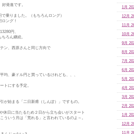
」好発進です。
1月 20
1円で乗りました。（もちろんロング）
12月 2
4円ロング！
11月 2
3280円、
10月 2
グはもちろん継続。
9月 20
テン、西原さんと同じ方向で
8月 20
7月 20
6月 20
平均、豪ドル円と買っているけれども、、、
5月 20
ートにする予定。
4月 20
3月 20
引が始まる「二日新甫（しんぽ）」ですもの。
2月 20
や休日に当たるため２日から立ち会いがスタート
1月 20
こういう月は「荒れる」と言われているのよ～。
12月 2
11月 2
れるんじゃない？