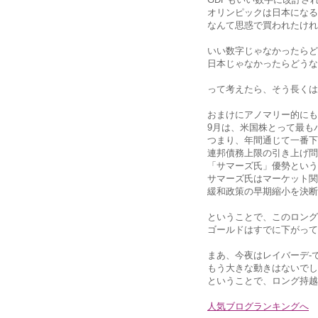
オリンピックは日本になる
なんて思惑で買われたけれ
いい数字じゃなかったらど
日本じゃなかったらどうな
って考えたら、そう長くは
おまけにアノマリー的にも
9月は、米国株とって最も
つまり、年間通じて一番下
連邦債務上限の引き上げ問
「サマーズ氏」優勢という
サマーズ氏はマーケット関
緩和政策の早期縮小を決断
ということで、このロング
ゴールドはすでに下がって
まあ、今夜はレイバーデ‐
もう大きな動きはないでし
ということで、ロング持越
人気ブログランキングへ