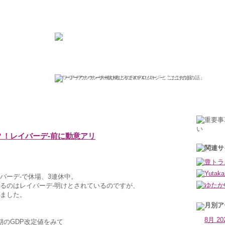
ひろこの“ボラタイル”な日々
フリーアナウンサー大橋ひろこのFXソロジー「ここだけの話」
2013年9月3日火曜日
？！レイバーデ‐前に動意アリ
バーデ‐で休場、3連休中。
るのはレイバーデ‐明けとされているのですが、
ました。
8月 20
期のGDP改定値をみて