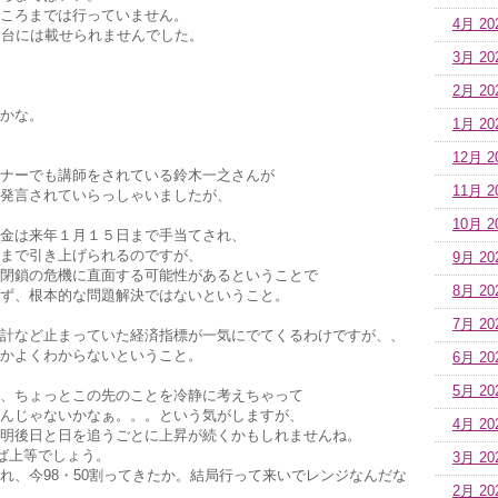
ころまでは行っていません。
4月 20
円台には載せられませんでした。
3月 20
2月 20
かな。
1月 20
12月 2
ナーでも講師をされている鈴木一之さんが
11月 2
発言されていらっしゃいましたが、
10月 2
金は来年１月１５日まで手当てされ、
まで引き上げられるのですが、
9月 20
閉鎖の危機に直面する可能性があるということで
8月 20
ず、根本的な問題解決ではないということ。
7月 20
計など止まっていた経済指標が一気にでてくるわけですが、、
かよくわからないということ。
6月 20
5月 20
、ちょっとこの先のことを冷静に考えちゃって
んじゃないかなぁ。。。という気がしますが、
4月 20
明後日と日を追うごとに上昇が続くかもしれませんね。
れば上等でしょう。
3月 20
れ、今98・50割ってきたか。結局行って来いでレンジなんだな
2月 20