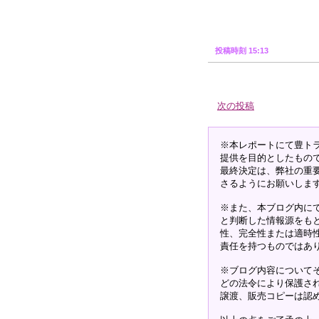
投稿時刻 15:13
次の投稿
※本レポートにて豊ト
提供を目的としたもの
最終決定は、弊社の重
さるようにお願いしま
※また、本ブログ内に
と判断した情報源をも
性、完全性または適時
責任を持つものではあ
※ブログ内容について
どの法令により保護さ
譲渡、販売コピーは認