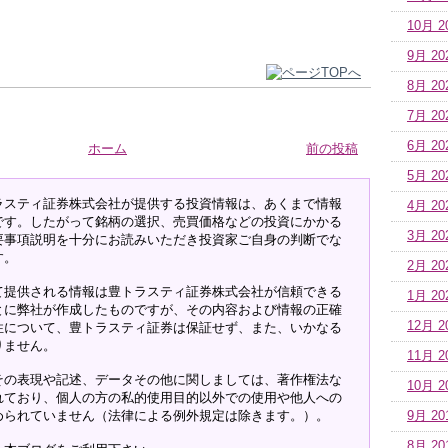
10月 2
9月 20
8月 20
7月 20
6月 20
ホーム
前の投稿
5月 20
ラスティ証券株式会社が提供する投資情報は、あくまで情報
4月 20
です。したがって銘柄の選択、売買価格などの投資にかかる
3月 20
要事項説明を十分にお読みいただき投資家ご自身の判断でな
す。
2月 20
て提供される情報は豊トラスティ証券株式会社が信頼できる
1月 20
とに弊社が作成したものですが、その内容および情報の正確
12月 2
性について、豊トラスティ証券は保証せず、また、いかなる
りません。
11月 2
その表現や記述、データその他に関しましては、著作権法な
10月 2
れており、個人の方の私的使用目的以外での使用や他人への
められていません（法律による例外規定は除きます。）。
9月 20
8月 20