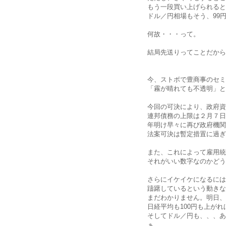
もう一段買い上げられると
ドル／円相場もそう、99
何故・・・って。
結局先送りってことだから
今、ストボで豊商事のセミ
「霧が晴れても不透明」と
今回の可決により、政府資
連邦債務の上限は２月７日
年明け早々に再び政府機関
法案可決は暫定措置に過ぎ
また、これによって雇用統
それがいい数字なのかどう
さらにイケイケになるには
躊躇しているという動きな
まだわかりません。明日、
日経平均も100円も上が
そしてドル／円も、、、あ
ぁ。。。