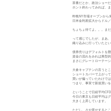
茶番だとか、政治ショーだ
ホント終わってみれば、ま
昨晩NY市場オープンから
日米金利差拡大からドル／
ちょちょ待てよ。。。まだ
って感じでしたが、まあ、
織り込みに行っていたとい
債券売りはデフォルトを懸
資金の流れをみれば典型的
まさにグレートローテーシ
大倉キャプテンの言うとこ
ショートカバーで上がって
買いが偏っていたわけでは
つまり、事実で新規買いを
ということで日経平均CF
今日の東京も日経平均はグ
大きく上昇しています。
ただし、さや寄せするとこ