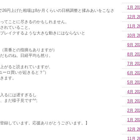
1月 20
で26円上げた相場は8か月くらいの日柄調整と揉みあいをこなさ
12月 2
ってことに尽きるのかもしれません。
11月 2
されていること。
ブレイクするような大きな動きにはならないと
10月 2
9月 20
（茶番との指摘もありますが）
8月 20
だものね。日経平均も然り。
7月 20
上がると読まれていますが、
ユーロ買いが起きると？”）
6月 20
きます。
5月 20
4月 20
入るには遅すぎるし
、まだ様子見です^^;
3月 20
2月 20
1月 20
登録しています。応援ありがとうございます。】
12月 2
11月 2