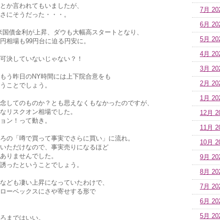
とか言われてもいましたが、
7月 20
さにそうだった・・・。
6月 20
米国債金利が上昇、ダウも大幅高スタートとなり、
5月 20
円相場も99円台に迫る円安に。
4月 20
可決していないじゃない？！
3月 20
もう昨日のNY時間には上下院合意をも
2月 20
うことでしょう。
1月 20
念してのものか？とも思えなくもなかったのですが、
なリスクオン相場でした。
12月 2
ョン！って動き。
11月 2
ろの「噂で買って事実でさらに買い」に流れ。
10月 2
いただけなので、事実売りになるほど
ありませんでした。
9月 20
誘ったということでしょう。
8月 20
Dなども凄い上昇になっていたわけで、
7月 20
ローベックスにさや寄せする形で
6月 20
5月 20
ろまではいい。