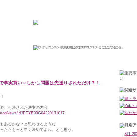
ひろこの“ボラタイル”な日々
フリーアナウンサー大橋ひろこのFXソロジー「ここだけの話」
2013年10月17日木曜日
で事実買い～しかし問題は先送りされただけ？！
すか！
避、可決された法案の内容
icle/topNews/idJPTYE99G04220131017
もあるかな？と思わせるような
ったらもっと早く決めてよね。とも思う。
8月 20