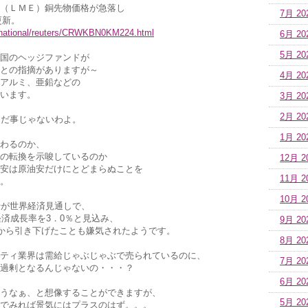
（ＬＭＥ）銅先物価格が急落し
7月 20
更新。
ernational/reuters/CRWKBN0KM224.html
6月 20
5月 20
国のヘッジファンドが
との指摘がありますが～
4月 20
アルミ、亜鉛などの
います。
3月 20
2月 20
ただ事じゃないわよ。
1月 20
わるのか、
の転換を示唆しているのか
12月 2
安は原油安だけにとどまらぬことを
11月 2
。
10月 2
行が世界経済見通しで、
経済成長率を3．0％と見込み、
9月 20
％から引き下げたことも嫌気されたようです。
8月 20
ティ業界は需給じゃぶじゃぶで売られているのに、
7月 20
過剰となるんじゃないの・・・？
6月 20
うなぁ、と想像することができますが、
5月 20
でみれば景気にはプラスのはず。。。