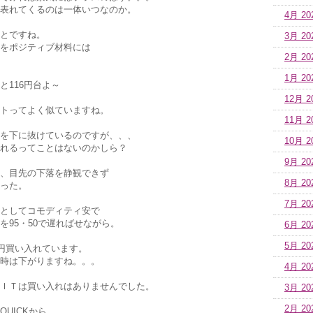
表れてくるのは一体いつなのか。
4月 20
とですね。
3月 20
をポジティブ材料には
2月 20
1月 20
と116円台よ～
12月 2
トってよく似ていますね。
11月 2
を下に抜けているのですが、、、
10月 2
れるってことはないのかしら？
9月 20
、目先の下落を静観できず
8月 20
った。
7月 20
としてコモディティ安で
を95・50で遅ればせながら。
6月 20
5月 20
億円買い入れています。
時は下がりますね。。。
4月 20
ＩＴは買い入れはありませんでした。
3月 20
2月 20
UICKから。