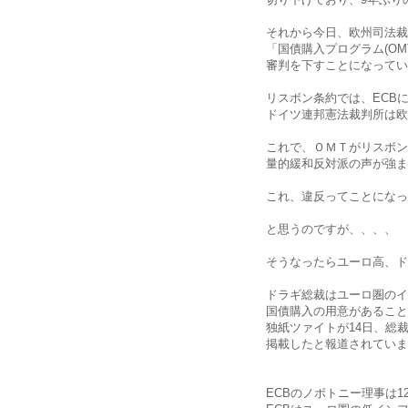
それから今日、欧州司法裁
「国債購入プログラム(O
審判を下すことになってい
リスボン条約では、ECB
ドイツ連邦憲法裁判所は欧
これで、ＯＭＴがリスボン
量的緩和反対派の声が強ま
これ、違反ってことになっ
と思うのですが、、、、
そうなったらユーロ高、ド
ドラギ総裁はユーロ圏のイ
国債購入の用意があること
独紙ツァイトが14日、総
掲載したと報道されていま
ECBのノボトニー理事は1