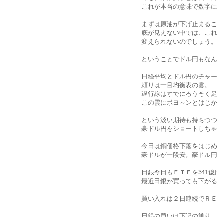
これが本当の意味で数字に
まずは原油が下げ止まるこ
底が見えない中では、これ
変えられないのでしょう。
ということでドル円もなん
日経平均とドル円のチャー
頼りは一目均衡表の雲。
遅行線はすでにろうそく足
この雲にボヨ～ンとはじか
という淡い期待も持ちつつ
豪ドル円をショートしちゃ
今日は銅価格下落をはじめ
豪ドルが一段安。豪ドル円
日銀今日もＥＴＦを341
最近日銀が買っても下がる
買い入れは２日連続でＲＥ
日銀の買いは下記の通り。Q