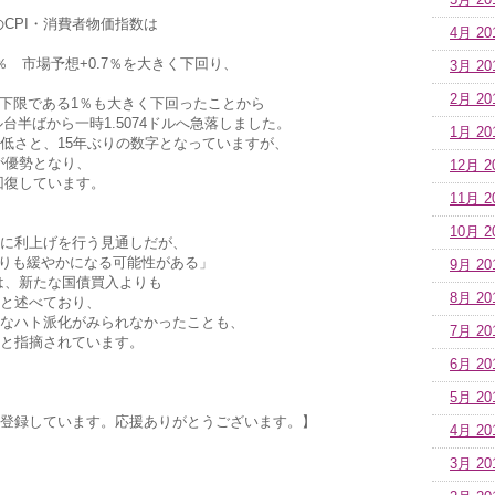
5月 20
CPI・消費者物価指数は
4月 20
1％ 市場予想+0.7％を大きく下回り、
3月 20
2月 20
ジ下限である1％も大きく下回ったことから
ル台半ばから一時1.5074ドルへ急落しました。
1月 20
の低さと、15年ぶりの数字となっていますが、
が優勢となり、
12月 2
回復しています。
11月 2
10月 2
に利上げを行う見通しだが、
りも緩やかになる可能性がある」
9月 20
は、新たな国債買入よりも
8月 20
と述べており、
なハト派化がみられなかったことも、
7月 20
と指摘されています。
6月 20
5月 20
登録しています。応援ありがとうございます。】
4月 20
3月 20