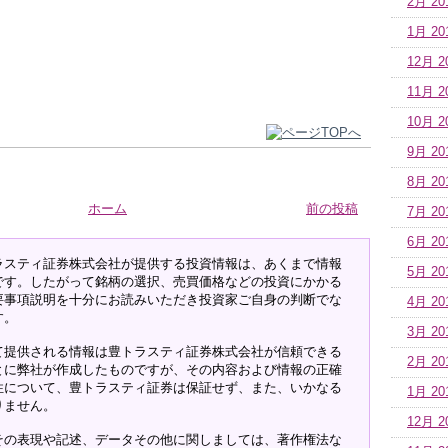
2月 20
1月 20
12月 2
11月 2
10月 2
9月 20
8月 20
ホーム
前の投稿
7月 20
6月 20
ラスティ証券株式会社が提供する投資情報は、あくまで情報
5月 20
です。したがって銘柄の選択、売買価格などの投資にかかる
要事項説明を十分にお読みいただき投資家ご自身の判断でな
4月 20
す。
3月 20
て提供される情報は豊トラスティ証券株式会社が信頼できる
2月 20
とに弊社が作成したものですが、その内容および情報の正確
性について、豊トラスティ証券は保証せず、また、いかなる
1月 20
りません。
12月 2
その表現や記述、データその他に関しましては、著作権法な