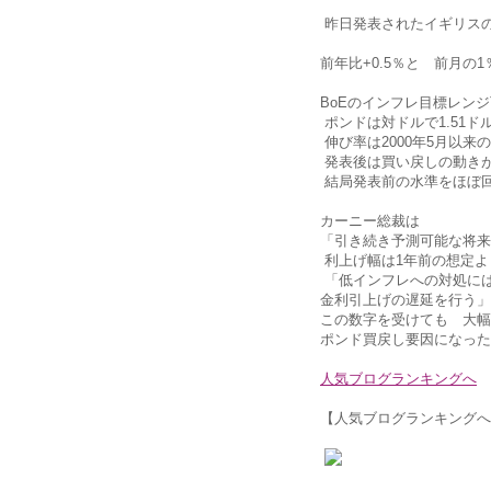
昨日発表されたイギリスの
前年比+0.5％と 前月の
BoEのインフレ目標レン
ポンドは対ドルで1.51ド
伸び率は2000年5月以来
発表後は買い戻しの動き
結局発表前の水準をほぼ
カーニー総裁は
「引き続き予測可能な将来
利上げ幅は1年前の想定よ
「低インフレへの対処に
金利引上げの遅延を行う」
この数字を受けても 大幅
ポンド買戻し要因になった
人気ブログランキングへ
【人気ブログランキングへ