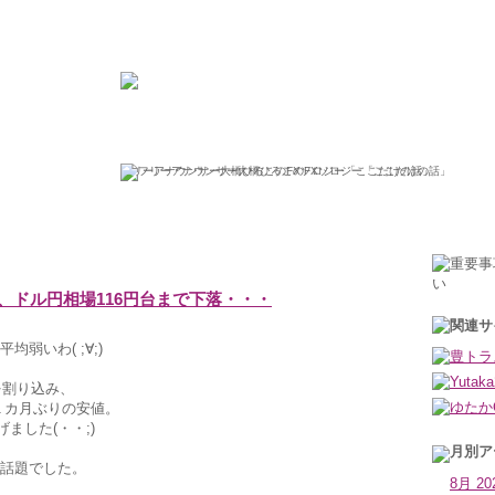
ひろこの“ボラタイル”な日々
フリーアナウンサー大橋ひろこのFXソロジー「ここだけの話」
2015年1月14日水曜日
、ドル円相場116円台まで下落・・・
弱いわ( ;∀;)
を割り込み、
ぼ１カ月ぶりの安値。
げました(・・;)
話題でした。
8月 20