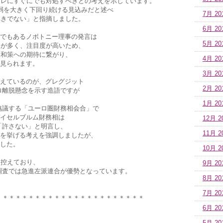
フレにすぐにでも対処すべきとの考えを示しています。
弱を大きく下回り続ける見込みだと述べ
7月 20
べきでない」と指摘しました。
6月 20
でもあるノボトニー理事の発言は
5月 20
とが多く、注目度が高いため、
緩和策への期待に繋がり、
4月 20
見られます。
3月 20
えているのが、グレグジット
2月 20
ロ離脱懸念を示す造語ですが
1月 20
協議する「ユーロ圏財務相会合」で
イセルブルム財務相は
12月 2
「許さない」と明言し、
11月 2
を挙げる考えを強調しましたが、
した。
10月 2
を控えており、
9月 20
調査では急進左派連合が優勢となっています。
8月 20
7月 20
＊＊＊＊＊＊＊＊＊＊＊＊＊＊＊＊＊＊＊＊＊＊＊
6月 20