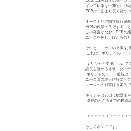
ECBはユーロ圏の低イン
インフレ率は中期的に2％
ECBは「あまり長く待つ
オーストリア国立銀行総裁
ECBの政策の先行するこ
この発言がなお、ECBの
ユーロを押し下げたものと
それと、ユーロの上値を抑
これは、ギリシャのユー
ギリシャの支援について
議長を務めるオランダのデ
ギリシャのユーロ離脱は
ユーロ圏の結束維持に全力
ユーロへの影響は限定的で
ギリシャは25日に総選挙
現在のところまでの世論
＊＊＊＊＊＊＊＊＊＊＊
そしてポンドです。