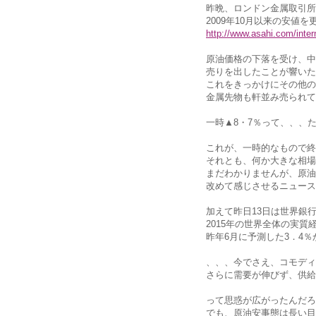
昨晩、ロンドン金属取引所
2009年10月以来の安値を
http://www.asahi.com/int
原油価格の下落を受け、中
売りを出したことが響いた
これをきっかけにその他の
金属先物も軒並み売られて
一時▲8・7％って、、、
これが、一時的なもので終
それとも、何か大きな相場
まだわかりませんが、原油
改めて感じさせるニュース
加えて昨日13日は世界銀
2015年の世界全体の実質
昨年6月に予測した3．4
、、、今でさえ、コモディ
さらに需要が伸びず、供給
って思惑が広がったんだろ
でも、原油安事態は長い目