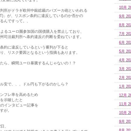
10月 2
判所がドラギ欧州中銀総裁のバズーカ砲といわれる
MT)」が、リスボン条約に違反しているのか否かの
9月 20
るんですって。、
8月 20
によるユーロ圏参加国の国債購入を禁止しており、
7月 20
州司法裁判所へ条約違反の判断を委ねています。
6月 20
条約に違反しているという審判が下ると
5月 20
り、リスク要因となるという指摘もあります。
4月 20
たら、瞬間ユーロ暴騰するんじゃないの！？
3月 20
2月 20
ル安で、、、ドル円も下がるのかしら？
1月 20
ンフレ率を高めるため
12月 2
を示唆したと
11月 2
裁のインタビュー記事を
すが。
10月 2
9月 20
2日、
8月 20