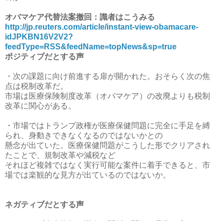
オバマケア代替法案撤回：識者はこうみる
http://jp.reuters.com/article/instant-view-obamacare-
idJPKBN16V2V2?
feedType=RSS&feedName=topNews&sp=true
ポジティブだとする声
・次の課題に向け前進する扉が開かれた。おそらく次の焦
点は税制改革だ。
市場は医療保険制度改革（オバマケア）の改廃よりも税制
改革に関心がある。
・市場ではトランプ政権が医療保健問題に完全に手足を縛
られ、身動きできなくなるのではないかとの
懸念が出ていた。医療保健問題がこうした形でクリアされ
たことで、規制改革や減税など
それほど複雑ではなく実行可能な案件に着手できると、市
場では楽観的な見方が出ているのではないか。
ネガティブだとする声