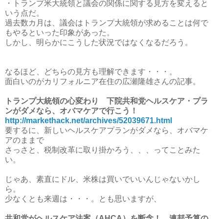
・トランプ米大統領と議会の関係に関する見方を変えると
いう点だ。
過去数カ月は、議会はトランプ大統領が求めることは何で
もやるといった印象があった。
しかし、明らかにこうした状況ではなくなるだろう。
なるほど、どちらの見方も理解できます・・・。
面白いのがカリフォルニア在住の広瀬隆雄さんの記事。
トランプ大統領の心変わり 下院共和党ヘルスケア・プラ
ンがダメなら、オバマケアで行こう！
http://markethack.net/archives/52039671.html
要するに、新しいヘルスケアプランがダメなら、オバマケ
アのままで
さっさと、税制改革に取り掛かろう、、、ってことみた
い。
じゃあ、素直にドル、米株は買いでいいんじゃないかし
ら。
少なくとも来週は・・・。とも思いますが、
共和党がヘルスケア法案（AHCA）を断念！ 連邦予算の