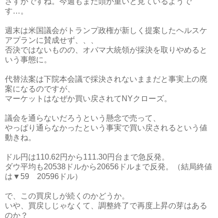
さすがですね。今週もまだ頭が重いと見ているようで
す…。
週末は米国議会がトランプ政権が新しく提案したヘルスケ
アプランに賛成せず、、、
否決ではないものの、オバマ大統領が採決を取りやめると
いう事態に。
代替法案は下院本会議で採決されないままだと事実上の廃
案になるのですが、
マーケットはなぜか買い戻されてNYクローズ。
議会を通らないだろうという懸念で売って、
やっぱり通らなかったという事実で買い戻されるという値
動きね。
ドル円は110.62円から111.30円台まで急反発。
ダウ平均も20538ドルから20656ドルまで反発。（結局終値
は▼59 20596ドル）
で、この買戻しが続くのかどうか。
いや、買戻しじゃなくて、調整終了で再度上昇の芽はある
のか？