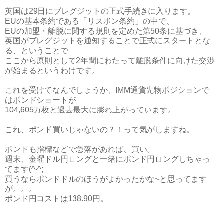
英国は29日にブレグジットの正式手続きに入ります。
EUの基本条約である「リスボン条約」の中で、
EUの加盟・離脱に関する規則を定めた第50条に基づき、
英国がブレグジットを通知することで正式にスタートとな
る、ということで
ここから原則として2年間にわたって離脱条件に向けた交渉
が始まるというわけです。
これを受けてなんでしょうか、IMM通貨先物ポジションで
はポンドショートが
104,605万枚と過去最大に膨れ上がっています。
これ、ポンド買いじゃないの？！って気がしますね。
ポンドも指標などで急落があれば、買い。
週末、金曜ドル円ロングと一緒にポンド円ロングしちゃっ
てます(^-^;
買うならポンドドルのほうがよかったかな~と思ってます
が。。。
ポンド円コストは138.90円。