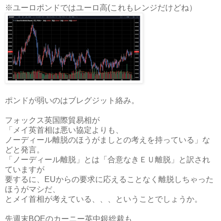
※ユーロポンドではユーロ高(これもレンジだけどね）
ポンドが弱いのはブレグジット絡み。
フォックス英国際貿易相が
「メイ英首相は悪い協定よりも、
ノーディール離脱のほうがましとの考えを持っている」な
どと発言。
「ノーディール離脱」とは「合意なきＥＵ離脱」と訳され
ていますが
要するに、EUからの要求に応えることなく離脱しちゃった
ほうがマシだ、
とメイ首相が考えている、、、ということでしょうか。
先週末BOEのカーニー英中銀総裁も