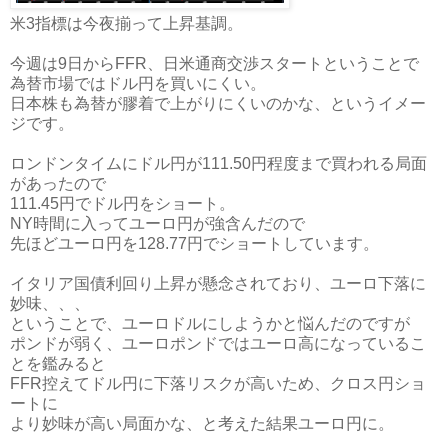
米3指標は今夜揃って上昇基調。
今週は9日からFFR、日米通商交渉スタートということで
為替市場ではドル円を買いにくい。
日本株も為替が膠着で上がりにくいのかな、というイメー
ジです。
ロンドンタイムにドル円が111.50円程度まで買われる局面
があったので
111.45円でドル円をショート。
NY時間に入ってユーロ円が強含んだので
先ほどユーロ円を128.77円でショートしています。
イタリア国債利回り上昇が懸念されており、ユーロ下落に
妙味、、、
ということで、ユーロドルにしようかと悩んだのですが
ポンドが弱く、ユーロポンドではユーロ高になっているこ
とを鑑みると
FFR控えてドル円に下落リスクが高いため、クロス円ショ
ートに
より妙味が高い局面かな、と考えた結果ユーロ円に。