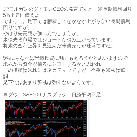
JPモルガンのダイモンCEOの発言ですが、米長期債利回り
5%上昇に備えよ、
ですって。足下では膠着してなかなか上がらない長期債利
回りですが、
やはり先高観が強いんでしょうか。
米債先物市場ではショートが積み上がっています。
将来の金利上昇を見込んだ米債売りが旺盛ですね。
5%にもなれば米債投資に魅力もあろうかと思いますので
米株から資金が債券にシフトするかと思われ、
この指摘は米株にはネガティブですが、今夜も米株は堅
調。
足下ではあまり警戒は強くないようです。
※ダウ、S&P500,ナスダック、日経平均日足