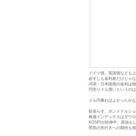
ドイツ債、英国債なども上
必ずしも金利差だけじゃな
JGB・日本国債の金利は
円売りドル買いというのは
ドル円乗ればよかったかな
欲張らず、ポンドドルショ
株価インデックスはダウロ
KOSPIが続伸中。原油
景気の先行きへの期待も相