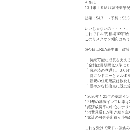
今夜は
10月米ＩＳＭ非製造業景
結果：54.7 （予想：53.
いいじゃないの・・・・。
これでドル/円相場109円
このリスクオン傾向はもう
※今日はRBA豪中銀、政策
「 持続可能な成長を支え
「金利は長期間低水準にと
「 豪経済の見通し、3カ
「 特にシドニーとメルボ
「 新規の住宅建設は軟化
「 緩やかな転換点に既に
* 2020年と21年の基
* 21年の基調インフレ率
* 経済成長率の中心シナリ
* 消費見通しが引き続き
* 家計の可処分所得が小
これを受けて豪ドル強含みも