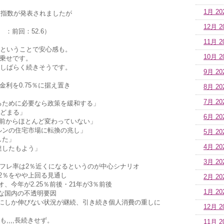
1月 20
況指数が発表されましたが
12月 2
5 ：前回：52.6）
11月 2
ということで安心感も。
10月 2
台乗せです。
しばらく続きそうです。
9月 20
金利を0.75％に据え置き
8月 20
7月 20
るために必要なら政策を緩和する」
どまる」
6月 20
月前からほとんど変わっていない」
ルンの住宅市場に転換の兆し」
5月 20
した」
4月 20
達したもよう」
3月 20
調インフレ率は2％近くになるというのが中心シナリオ
は2％をやや上回る見通し
2月 20
オ、今年が2.25％前後・21年が3％前後
1月 20
主な国内の不透明要因
幅にしか伸びない状況が継続、引き続き個人消費の重しに
12月 2
,,,,長続きせず。
11月 2