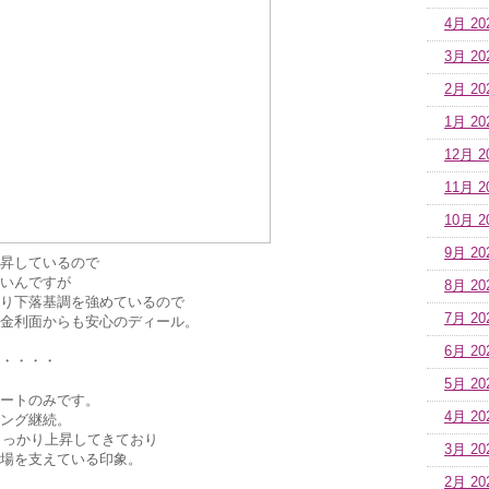
4月 20
3月 20
2月 20
1月 20
12月 2
11月 2
10月 2
9月 20
昇しているので
いんですが
8月 20
独り下落基調を強めているので
7月 20
金利面からも安心のディール。
6月 20
・・・・
5月 20
ートのみです。
4月 20
ング継続。
もしっかり上昇してきており
3月 20
場を支えている印象。
2月 20