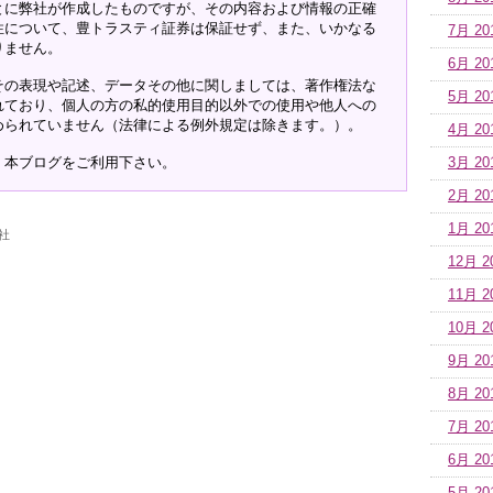
とに弊社が作成したものですが、その内容および情報の正確
性について、豊トラスティ証券は保証せず、また、いかなる
7月 20
りません。
6月 20
その表現や記述、データその他に関しましては、著作権法な
5月 20
れており、個人の方の私的使用目的以外での使用や他人への
められていません（法律による例外規定は除きます。）。
4月 20
、本ブログをご利用下さい。
3月 20
2月 20
1月 20
社
12月 2
11月 2
10月 2
9月 20
8月 20
7月 20
6月 20