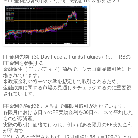
※FF金利先物 5月限～3月限 15分足 100を超えた？！
FF金利先物（30 Day Federal Funds Futures）は、FRBの
FF金利を参照する
金融派生（デリバティブ）商品で、シカゴ商品取引所に上
場されています。
米政策金利の将来の水準を想定して取引されるため、
金融政策に関する市場の見通しをチェックするのに重要視
されています。
FF金利先物は36ヵ月先まで毎限月取引がされています。
各限月における日々のFF実効金利を30日ベースで平均した
ものが原資産。
実際の取引は価格で行われ、例えばある限月のFF実効金利
が平均で
2％になると予想されれば、取引価格は98（＝100-2）とな