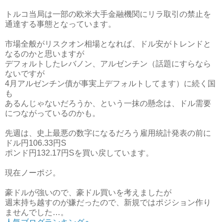
トルコ当局は一部の欧米大手金融機関にリラ取引の禁止を
通達する事態となっています。
市場全般がリスクオン相場となれば、ドル安がトレンドと
なるのかと思いますが
デフォルトしたレバノン、アルゼンチン（話題にすらなら
ないですが
4月アルゼンチン債が事実上デフォルトしてます）に続く国
も
あるんじゃないだろうか、という一抹の懸念は、ドル需要
につながっているのかも。
先週は、史上最悪の数字になるだろう雇用統計発表の前に
ドル円106.33円S
ポンド円132.17円Sを買い戻しています。
現在ノーポジ。
豪ドルが強いので、豪ドル買いを考えましたが
週末持ち越すのが嫌だったので、新規ではポジション作り
ませんでした…。