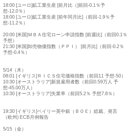
18:00 [ユーロ]鉱工業生産 [前月比（]前回-0.1％予
想-12.0％）
18:00 [ユーロ]鉱工業生産 [前年同月比]（前回-1.9％予
想-11.2％）
20:00 [米国]ＭＢＡ住宅ローン申請指数 [前週比]（前回0.1％
予想）
21:30 [米国]卸売物価指数（ＰＰＩ） [前月比]（前回-0.2％
予想-0.4％）
5/14（木）
08:01 [イギリス]ＲＩＣＳ住宅価格指数（前回11 予想-50）
10:30 [オーストラリア]新規雇用者数（前回0.59万人 予
想-45.00万人）
10:30 [オーストラリア]失業率（前回5.2％ 予想7.8％）
19:30 [イギリス]ベイリー英中銀（ＢＯＥ）総裁、発言
（欧州) ECB月例報告
5/15（金）