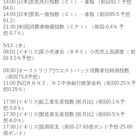
14:00 [日本]景気先行指数（ＣＩ）・速報 （前回91.7 予想
84.0）
14:00 [日本]景気一致指数（ＣＩ）・速報（前回95.5 予想
91.2）
21:30 [米国]消費者物価指数（ＣＰＩ）（前回-0.4％ 予
想-0.7％）
5/13（水）
08:01 [イギリス]英小売連合（ＢＲＣ）小売売上高調査（ 前
回-3.5％予想）
09:30 [オーストラリア]ウエストパック消費者信頼感指数
（前回75.6予想）
11:00 [NZ]ＲＢＮＺ、ＮＺ中央銀行政策金利（前回0.25％予
想0.25％）
17:30 [イギリス]鉱工業生産指数 [前月比]（前回0.1％予
想-5.8％）
17:30 [イギリス]製造業生産指数 [前月比]（前回0.5％予
想-6.0％）
17:30 [イギリス]貿易収支（前回-27.93億ポンド予想-25.00
億ポンド）