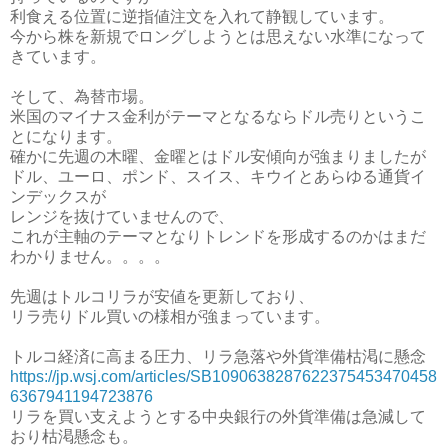
利食える位置に逆指値注文を入れて静観しています。
今から株を新規でロングしようとは思えない水準になって
きています。
そして、為替市場。
米国のマイナス金利がテーマとなるならドル売りというこ
とになります。
確かに先週の木曜、金曜とはドル安傾向が強まりましたが
ドル、ユーロ、ポンド、スイス、キウイとあらゆる通貨イ
ンデックスが
レンジを抜けていませんので、
これが主軸のテーマとなりトレンドを形成するのかはまだ
わかりません。。。。
先週はトルコリラが安値を更新しており、
リラ売りドル買いの様相が強まっています。
トルコ経済に高まる圧力、リラ急落や外貨準備枯渇に懸念
https://jp.wsj.com/articles/SB1090638287622375453470458
6367941194723876
リラを買い支えようとする中央銀行の外貨準備は急減して
おり枯渇懸念も。