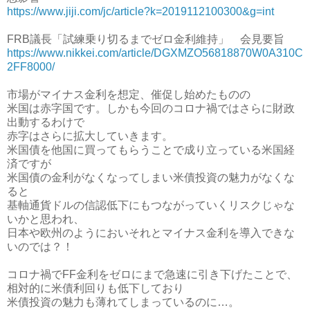
https://www.jiji.com/jc/article?k=2019112100300&g=int
FRB議長「試練乗り切るまでゼロ金利維持」 会見要旨
https://www.nikkei.com/article/DGXMZO56818870W0A310C
2FF8000/
市場がマイナス金利を想定、催促し始めたものの
米国は赤字国です。しかも今回のコロナ禍ではさらに財政
出動するわけで
赤字はさらに拡大していきます。
米国債を他国に買ってもらうことで成り立っている米国経
済ですが
米国債の金利がなくなってしまい米債投資の魅力がなくな
ると
基軸通貨ドルの信認低下にもつながっていくリスクじゃな
いかと思われ、
日本や欧州のようにおいそれとマイナス金利を導入できな
いのでは？！
コロナ禍でFF金利をゼロにまで急速に引き下げたことで、
相対的に米債利回りも低下しており
米債投資の魅力も薄れてしまっているのに…。