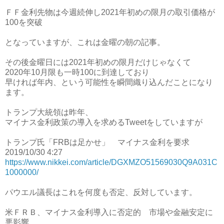
ＦＦ金利先物は今週続伸し2021年初めの限月の取引価格が
100を突破
となっていますが、これは金曜の朝の記事。
その後金曜日には2021年初めの限月だけじゃなくて
2020年10月限も一時100に到達しており
早ければ年内、という可能性を瞬間織り込んだことになり
ます。
トランプ大統領は昨年、
マイナス金利政策の導入を求めるTweetをしていますが
トランプ氏「FRBは足かせ」 マイナス金利を要求
2019/10/30 4:27
https://www.nikkei.com/article/DGXMZO51569030Q9A031C
1000000/
パウエル議長はこれを何度も否定、反対しています。
米ＦＲＢ、マイナス金利導入に否定的 市場や金融安定に
悪影響