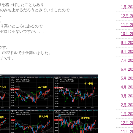
付けを格上げしたこともあり
1月 20
のみち上がるだろうとみていましたので
戦。
12月 2
戦。
11月 2
り高いところにあるので
ゼロじゃないですが、、、
10月 2
9月 20
続です。
8月 20
0.7922ドルで手仕舞いました。
チです。
7月 20
6月 20
5月 20
4月 20
3月 20
2月 20
1月 20
12月 2
11月 2