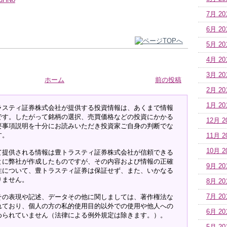
MuHNo
7月 20
6月 20
5月 20
4月 20
3月 20
ホーム
前の投稿
2月 20
1月 20
ラスティ証券株式会社が提供する投資情報は、あくまで情報
です。したがって銘柄の選択、売買価格などの投資にかかる
12月 2
要事項説明を十分にお読みいただき投資家ご自身の判断でな
す。
11月 2
10月 2
て提供される情報は豊トラスティ証券株式会社が信頼できる
とに弊社が作成したものですが、その内容および情報の正確
9月 20
性について、豊トラスティ証券は保証せず、また、いかなる
りません。
8月 20
その表現や記述、データその他に関しましては、著作権法な
7月 20
れており、個人の方の私的使用目的以外での使用や他人への
6月 20
められていません（法律による例外規定は除きます。）。