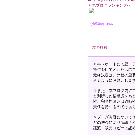
https://youtu.be/FTDswy
人気ブログランキングへ
投稿時刻 19:37
次の投稿
※本レポートにて豊ト
提供を目的としたもの
最終決定は、弊社の重
さるようにお願いしま
※また、本ブログ内に
と判断した情報源をも
性、完全性または適時
責任を持つものではあ
※ブログ内容について
どの法令により保護さ
譲渡、販売コピーは認