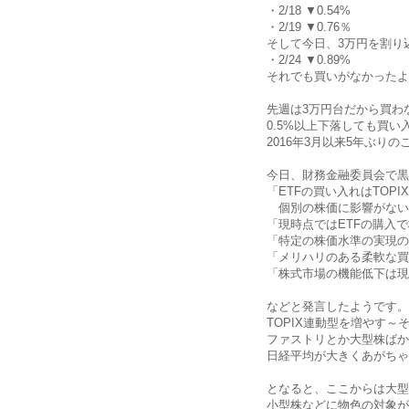
・2/18 ▼0.54%
・2/19 ▼0.76％
そして今日、3万円を割り
・2/24 ▼0.89%
それでも買いがなかったよ
先週は3万円台だから買わ
0.5%以上下落しても買い
2016年3月以来5年ぶり
今日、財務金融委員会で黒
「ETFの買い入れはTOP
個別の株価に影響がない
「現時点ではETFの購入
「特定の株価水準の実現の
「メリハリのある柔軟な買
「株式市場の機能低下は現
などと発言したようです。
TOPIX連動型を増やす
ファストリとか大型株ばか
日経平均が大きくあがちゃ
となると、ここからは大型
小型株などに物色の対象が