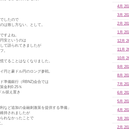
4月 20
3月 20
でしたので
2月 20
のは致し方ない、として。
1月 20
ですよね。
円安というのは
12月 2
して語られてきましたが
11月 2
フ。
10月 2
慌てることはなくなりました。
9月 20
イ円と豪ドル円のロング参戦。
8月 20
ド準備銀行（RBNZ)会合では
7月 20
金利0.25％
Zドル据え置き
6月 20
5月 20
利など追加の金融刺激策を提供する準備」
4月 20
維持されましたが
られなかったことで
3月 20
に。
2月 20