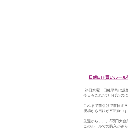
日銀ETF買いルー
24日水曜 日経平均は反落。4
今日もこれだけ下げたのに
これまで前引けで前日比▼
後場から日銀がETF買い
先週から、、、3万円大台
このルールでの購入がみら