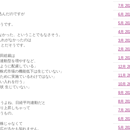
7月 20
込んだのですが
6月 20
5月 20
うです。
4月 20
なかった、ということでもなさそう。
入れがなかったのは
3月 20
のことだそうです。
2月 20
田総裁は
1月 20
IX連動型を増やすなど、
ように配慮している」
12月 2
で株式市場の機能低下は生じていない」
11月 2
ために実施ているわけではない」
い入れを行う」
10月 2
状 生じていない」
9月 20
8月 20
～そうよね、日経平均連動だと
り上昇しちゃって
7月 20
うもの。
6月 20
株じゃなくて
5月 20
広がるかも知れません。