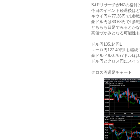
S&PリサーチがNZの格
今日のイベント経過後はど
キウイ円を77.36円でL参
豪ドル円は83.68円でL参
どちらも日足でみるとかな
高値づかみとなる可能性も
ドル円105.14円L
ユーロ円127.49円Lも継
豪ドルドル0.7677ドルLは
ドル円とクロス円にスイッ
クロス円週足チャート