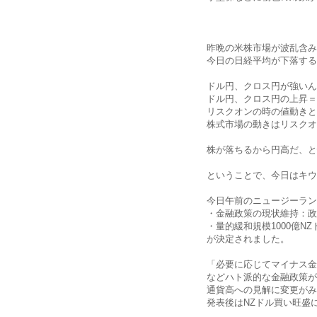
昨晩の米株市場が波乱含み
今日の日経平均が下落する
ドル円、クロス円が強いん
ドル円、クロス円の上昇＝
リスクオンの時の値動きと
株式市場の動きはリスクオ
株が落ちるから円高だ、と
ということで、今日はキウ
今日午前のニュージーラン
・金融政策の現状維持：政策
・量的緩和規模1000億N
が決定されました。
「必要に応じてマイナス金
などハト派的な金融政策が
通貨高への見解に変更がみ
発表後はNZドル買い旺盛