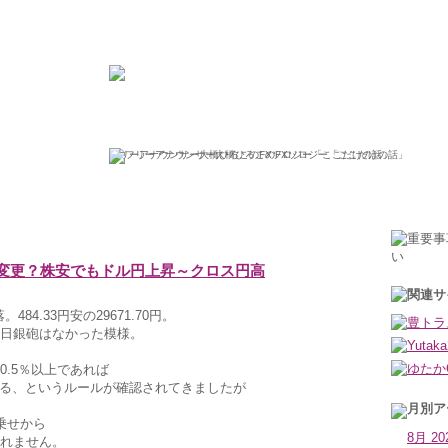
ひろこの“ボラタイル”な日々
フリーアナウンサー大橋ひろこのFXソロジー「ここだけの話」
2021年2月24日水曜日
ル変更？株安でもドル円上昇～クロス円高
84.33円安の29671.70円。
日銀砲はなかった模様。
0.5％以上であれば
する、というルールが確認されてきましたが
乗せから
8月 20
れません。