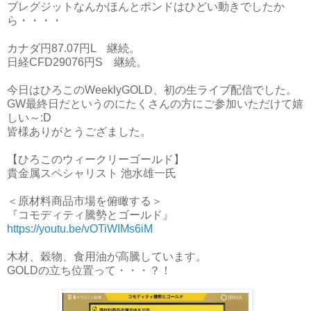
ブレグジットなんかほんとポンドはひどい動きでしたか
ら・・・・
カナダ円87.07円L 継続。
日経CFD29076円S 継続。
今日はひろこのWeeklyGOLD、初の生ライブ配信でした。
GW最終日だというのにたくさんの方にご参加いただけて嬉
しい～:D
皆様ありがとうござました。
【ひろこのウィークリーゴールド】
貴金属スペシャリスト 池水雄一氏
＜原材料商品市場を俯瞰する＞
『コモディティ騰勢とゴールド』
https://youtu.be/vOTiWIMs6iM
木材、穀物、食用油が高騰しています。
GOLDの立ち位置って・・・？！