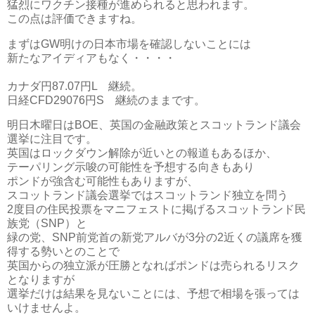
猛烈にワクチン接種が進められると思われます。
この点は評価できますね。
まずはGW明けの日本市場を確認しないことには
新たなアイディアもなく・・・・
カナダ円87.07円L 継続。
日経CFD29076円S 継続のままです。
明日木曜日はBOE、英国の金融政策とスコットランド議会
選挙に注目です。
英国はロックダウン解除が近いとの報道もあるほか、
テーパリング示唆の可能性を予想する向きもあり
ポンドが強含む可能性もありますが、
スコットランド議会選挙ではスコットランド独立を問う
2度目の住民投票をマニフェストに掲げるスコットランド民
族党（SNP）と
緑の党、SNP前党首の新党アルバが3分の2近くの議席を獲
得する勢いとのことで
英国からの独立派が圧勝となればポンドは売られるリスク
となりますが
選挙だけは結果を見ないことには、予想で相場を張っては
いけませんよ。