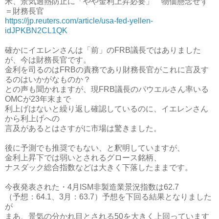
米、景気過熱防止に「やや金利上昇必要」 物価懸念せず
＝財務長官
https://jp.reuters.com/article/usa-fed-yellen-
idJPKBN2CL1QK
確かにイエレンさんは「前」のFRB議長ではありました
が、今は財務長官です。
金利を司るのはFRBの責務であり財務長官がこれに言及す
るのはいかがなものか？
との声も聞かれますが、現FRB議長のパウエルさん率いる
OMCが23年末まで
利上げはないと繰り返し確認しているのに、イエレンさん
から利上げへの
言及があるとはさすがに市場は驚きました。
後に予測でも推奨でもない、と釈明していますが、
金利上昇下では弱いとされるグロース銘柄、
ナスダック総合指数などは大きく下落したままです。
今夜発表された・4月ISM非製造業景況指数は62.7
（予想：64.1、3月：63.7）予想を下回る結果となりました
が
まあ、景気の分かれ目とされる50を大きく上回っています