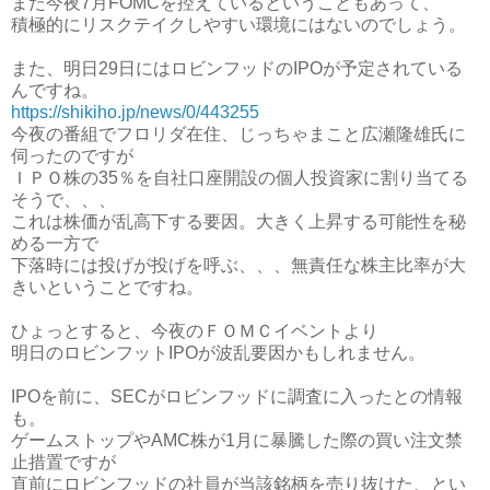
また今夜7月FOMCを控えているということもあって、
積極的にリスクテイクしやすい環境にはないのでしょう。
また、明日29日にはロビンフッドのIPOが予定されている
んですね。
https://shikiho.jp/news/0/443255
今夜の番組でフロリダ在住、じっちゃまこと広瀬隆雄氏に
伺ったのですが
ＩＰＯ株の35％を自社口座開設の個人投資家に割り当てる
そうで、、、
これは株価が乱高下する要因。大きく上昇する可能性を秘
める一方で
下落時には投げが投げを呼ぶ、、、無責任な株主比率が大
きいということですね。
ひょっとすると、今夜のＦＯＭＣイベントより
明日のロビンフットIPOが波乱要因かもしれません。
IPOを前に、SECがロビンフッドに調査に入ったとの情報
も。
ゲームストップやAMC株が1月に暴騰した際の買い注文禁
止措置ですが
直前にロビンフッドの社員が当該銘柄を売り抜けた、とい