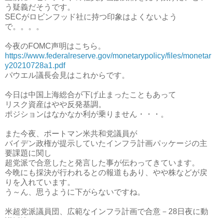
う疑義だそうです。
SECがロビンフッド社に持つ印象はよくないよう
で。。。。
今夜のFOMC声明はこちら。
https://www.federalreserve.gov/monetarypolicy/files/monetar
y20210728a1.pdf
パウエル議長会見はこれからです。
今日は中国上海総合が下げ止まったこともあって
リスク資産はやや反発基調。
ポジションはなかなか利が乗りません・・・。
また今夜、ポートマン米共和党議員が
バイデン政権が提示していたインフラ計画パッケージの主
要課題に関し
超党派で合意したと発言した事が伝わってきています。
今晩にも採決が行われるとの報道もあり、やや株などが戻
りを入れています。
う～ん、思うように下がらないですね。
米超党派議員団、広範なインフラ計画で合意－28日夜に動