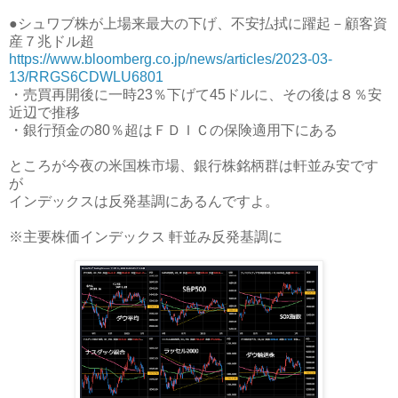
●シュワブ株が上場来最大の下げ、不安払拭に躍起－顧客資
産７兆ドル超
https://www.bloomberg.co.jp/news/articles/2023-03-
13/RRGS6CDWLU6801
・売買再開後に一時23％下げて45ドルに、その後は８％安
近辺で推移
・銀行預金の80％超はＦＤＩＣの保険適用下にある
ところが今夜の米国株市場、銀行株銘柄群は軒並み安です
が
インデックスは反発基調にあるんですよ。
※主要株価インデックス 軒並み反発基調に