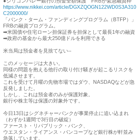
●シリコンバレー銀行の預金全額保護 FRBが緊急融資枠
https://www.nikkei.com/article/DGXZQOGN122WD0S3A310
C2000000/
「バンク・ターム・ファンディングプログラム（BTFP）」
FRBの融資プログラム。
➡米国債や住宅ローン担保証券を担保として最長1年の融資
➡政府の基金から最大250億ドルを利用できる
米当局は預金者を見捨てない--
このメッセージは大きい。
同様の問題を抱える他行の取り付け騒ぎが起こるリスクを
低減させます。
これを受けて月曜の先物市場ではダウ、NASDAQなどが急
反発しました。
しかし、これは預金者のみが保護対象。
銀行や株主等は保護の対象外です。
今日13日はシグネチャーバンクが事業停止に追い込まれ
（わずか1週間で3行目の破綻）
ファースト・リパブリック・バンク、
ウエスタン・ライアンス・バンコープなど銀行株が軒並み
急落しています。