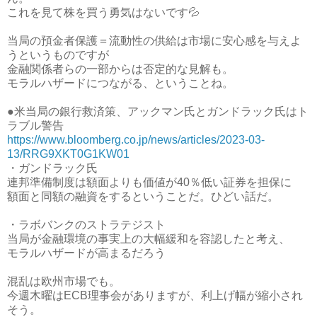
これを見て株を買う勇気はないです💦
当局の預金者保護＝流動性の供給は市場に安心感を与えよ
うというものですが
金融関係者らの一部からは否定的な見解も。
モラルハザードにつながる、ということね。
●米当局の銀行救済策、アックマン氏とガンドラック氏はト
ラブル警告
https://www.bloomberg.co.jp/news/articles/2023-03-
13/RRG9XKT0G1KW01
・ガンドラック氏
連邦準備制度は額面よりも価値が40％低い証券を担保に
額面と同額の融資をするということだ。ひどい話だ。
・ラボバンクのストラテジスト
当局が金融環境の事実上の大幅緩和を容認したと考え、
モラルハザードが高まるだろう
混乱は欧州市場でも。
今週木曜はECB理事会がありますが、利上げ幅が縮小され
そう。