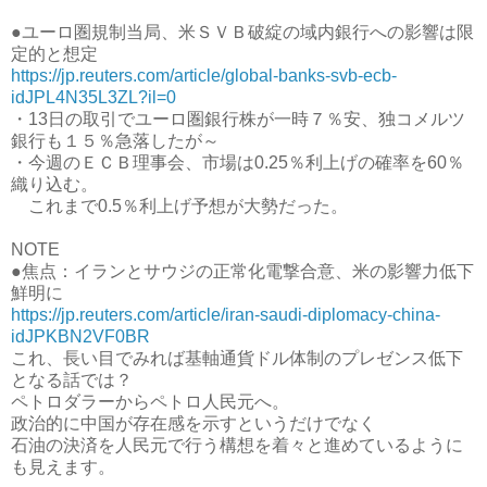
●ユーロ圏規制当局、米ＳＶＢ破綻の域内銀行への影響は限
定的と想定
https://jp.reuters.com/article/global-banks-svb-ecb-
idJPL4N35L3ZL?il=0
・13日の取引でユーロ圏銀行株が一時７％安、独コメルツ
銀行も１５％急落したが～
・今週のＥＣＢ理事会、市場は0.25％利上げの確率を60％
織り込む。
これまで0.5％利上げ予想が大勢だった。
NOTE
●焦点：イランとサウジの正常化電撃合意、米の影響力低下
鮮明に
https://jp.reuters.com/article/iran-saudi-diplomacy-china-
idJPKBN2VF0BR
これ、長い目でみれば基軸通貨ドル体制のプレゼンス低下
となる話では？
ペトロダラーからペトロ人民元へ。
政治的に中国が存在感を示すというだけでなく
石油の決済を人民元で行う構想を着々と進めているように
も見えます。