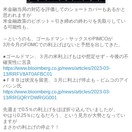
米金融当局の対応を評価してのショートカバーもあるかと
思われますが
米金融政策のピボット＝引き締めの終わりを先取りしてい
る可能性も。
～というのも、ゴールドマン・サックスやPIMCOが
3月今月のFOMCでの利上げはないと予想を出してきた。
●ゴールドマン、３月の米利上げもはや想定せず－今後の不
確実性に言及
https://www.bloomberg.co.jp/news/articles/2023-03-
13/RRFV8AT0AFBC01
●ＦＲＢは状況を留意、３月に利上げ停止も－ピムコのアイ
バシン氏
https://www.bloomberg.co.jp/news/articles/2023-03-
13/RRGQRYDWRGG001
先週まで0.5％の利上げをほぼ折り込んでいましたが、
やはり0.25％になるだろう、という見方が大勢となってい
ますが
まさかの利上げの停止？！