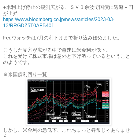
●米利上げ停止の観測広がる、ＳＶＢ余波で国債に逃避－円
が上昇
https://www.bloomberg.co.jp/news/articles/2023-03-
13/RRGDZ5T0AFB401
Fedウォッチは7月の利下げまで折り込み始めました。
こうした見方が広がる中で急速に米金利が低下。
これを受けて株式市場は意外と下げ渋っているということ
のようです。
※米国債利回り一覧
しかし、米金利の急低下、これちょっと尋常じゃありませ
ん。