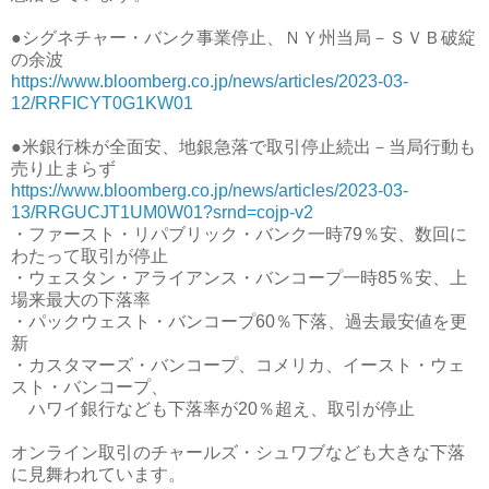
●シグネチャー・バンク事業停止、ＮＹ州当局－ＳＶＢ破綻
の余波
https://www.bloomberg.co.jp/news/articles/2023-03-
12/RRFICYT0G1KW01
●米銀行株が全面安、地銀急落で取引停止続出－当局行動も
売り止まらず
https://www.bloomberg.co.jp/news/articles/2023-03-
13/RRGUCJT1UM0W01?srnd=cojp-v2
・ファースト・リパブリック・バンク一時79％安、数回に
わたって取引が停止
・ウェスタン・アライアンス・バンコープ一時85％安、上
場来最大の下落率
・パックウェスト・バンコープ60％下落、過去最安値を更
新
・カスタマーズ・バンコープ、コメリカ、イースト・ウェ
スト・バンコープ、
ハワイ銀行なども下落率が20％超え、取引が停止
オンライン取引のチャールズ・シュワブなども大きな下落
に見舞われています。