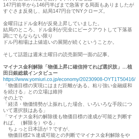
147円前半から146円半ばまで急落する局面もありましたが
すぐさま反発し、結局147円台でNYクローズ。
金曜日はドル金利が反発上昇していました。
結局のところ、ドル金利が完全にピークアウトして下落基
調にでもならない限り
ドル円相場は上値追いの展開が続くということか。
そして話題は週末土曜日の読売新聞一面の記事。
マイナス金利解除「物価上昇に確信持てれば選択肢」…植
田日銀総裁インタビュー
https://www.yomiuri.co.jp/economy/20230908-OYT1T50416/
「物価目標の実現にはまだ距離がある。粘り強い金融緩和
を続ける」との立場は維持
その上で
「経済・物価情勢が上振れした場合、いろいろな手段につ
いて選択肢はある」
「マイナス金利の解除後も物価目標の達成が可能と判断す
れば、（解除を）やる」
ちょっと日本語が？ですが、
物価目標2％達成可能との判断でマイナス金利解除をや