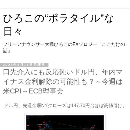
ひろこの“ボラタイル”な
日々
フリーアナウンサー大橋ひろこのFXソロジー「ここだけの
話」
2023年9月11日月曜日
口先介入にも反応鈍いドル円、年内マ
イナス金利解除の可能性も？～今週は
米CPI～ECB理事会
ドル円、先週金曜NYクローズは147.70円台ほぼ高値引け。