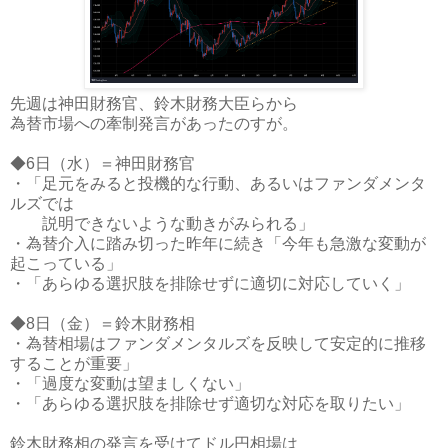
先週は神田財務官、鈴木財務大臣らから
為替市場への牽制発言があったのすが。
◆6日（水）＝神田財務官
・「足元をみると投機的な行動、あるいはファンダメンタ
ルズでは
説明できないような動きがみられる」
・為替介入に踏み切った昨年に続き「今年も急激な変動が
起こっている」
・「あらゆる選択肢を排除せずに適切に対応していく」
◆8日（金）＝鈴木財務相
・為替相場はファンダメンタルズを反映して安定的に推移
することが重要」
・「過度な変動は望ましくない」
・「あらゆる選択肢を排除せず適切な対応を取りたい」
鈴木財務相の発言を受けてドル円相場は