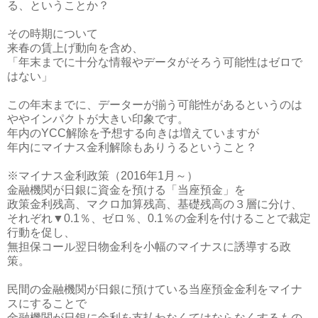
る、ということか？
その時期について
来春の賃上げ動向を含め、
「年末までに十分な情報やデータがそろう可能性はゼロで
はない」
この年末までに、データーが揃う可能性があるというのは
ややインパクトが大きい印象です。
年内のYCC解除を予想する向きは増えていますが
年内にマイナス金利解除もありうるということ？
※マイナス金利政策（2016年1月～）
金融機関が日銀に資金を預ける「当座預金」を
政策金利残高、マクロ加算残高、基礎残高の３層に分け、
それぞれ▼0.1％、ゼロ％、0.1％の金利を付けることで裁定
行動を促し、
無担保コール翌日物金利を小幅のマイナスに誘導する政
策。
民間の金融機関が日銀に預けている当座預金金利をマイナ
スにすることで
金融機関が日銀に金利を支払わなくてはならなくするもの