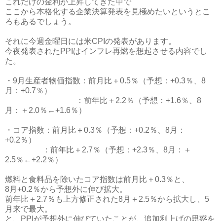
これだけの金利が上昇してきた中で
ここから本格化する企業決算発表を見極めたいというとこ
ろもあるでしょう。
それに今週金曜日には米CPIの発表があります。
今夜発表されたPPIはインフレ再燃を想起させる内容でし
た。
・9月生産者物価指数：前月比＋0.5％（予想：+0.3％、8
月：+0.7％）
：前年比＋2.2％（予想：+1.6％、8
月：＋2.0％←+1.6％）
・コア指数：前月比＋0.3％（予想：+0.2％、8月：
+0.2％）
：前年比＋2.7％（予想：+2.3％、8月：＋
2.5％←+2.2％）
燃料と食料品を除いたコア指数は前月比＋0.3％と、
8月+0.2％から予想外に伸び拡大。
前年比＋2.7％も上方修正された8月＋2.5％から拡大し、5
月来で最大。
と、PPIが予想外に伸びていたことが、追加利上げの思惑を