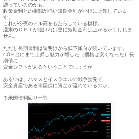
誘っているのかも。
政策金利との相関が強い短期金利が小幅に上昇していま
す。
これが今夜のドル高をもたらしている模様。
週末のＣＰＩが強ければ更に短期金利は上がるかもしれま
せん。
ただし長期金利は週明けから低下傾向が続いています。
4.8％台にまで上昇し魅力が増した（価格は安くなった）長
期債に
資金シフトがあるということでしょうか。
あるいは、ハマスとイスラエルの戦争勃発で
安全資産である米国債に資金が流れているのか。
※米国債利回り一覧