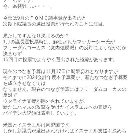
ノーポジです。
今、為替難しい・・・。
今夜は9月のＦＯＭＣ議事録が出るのと
次期下院議長の選出投票が行われることに注目。
果たしてすんなり決まるのか？
1月の議長選投票時は、解任されたマッカーシー氏が
フリーダムコーカス（党内強硬派）の反対によりなかなか
決まらず
15回目の投票でようやく選出された経緯があります。
現在のつなぎ予算は11月17日に期限切れとなりますが
それまでに2024会計年度本予算案か、新たなつなぎ予算案
を成立させなくては
なりません。現在のつなぎ予算にはフリーダムコーカスの
反対で
ウクライナ支援が除外されていますが、
新たにハマスの攻撃を受けたイスラエルへの支援を
バイデン大統領は表明しています。
米国とイスラエルは同盟国です。
しかし新議長が選出されなければイスラエル支援も決めら