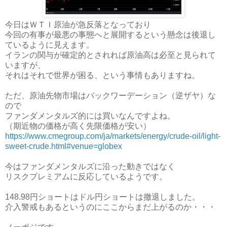
今日はＷＴＩ原油が急反落となっており
今回の有事が最悪の事態へと展開するという懸念は後退し
ているように見えます。
イランの関与が確定的とされれば原油高は必至と見られて
いますが、
それはそれで世界が困る、という事情もありますね。
ただ、原油先物市場はバックワーデーション（逆ザヤ）な
ので
ファンダメンタルズ的には買いなんですよね。
（期近物の価格が高く先限価格が安い）
https://www.cmegroup.com/ja/markets/energy/crude-oil/light-
sweet-crude.html#venue=globex
今はファンダメンタルズに沿った動きではなく
リスクプレミアムに反応しているようです。
148.98円ショートはドル円ショートは撤退しました。
介入警戒もあるというのにここからまだ上がるのか・・・