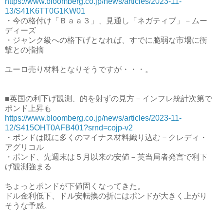
https://www.bloomberg.co.jp/news/articles/2023-11-
13/S41K6TT0G1KW01
・今の格付け「Ｂａａ３」、見通し「ネガティブ」－ムー
ディーズ
・ジャンク級への格下げとなれば、すでに脆弱な市場に衝
撃との指摘
ユーロ売り材料となりそうですが・・・。
■英国の利下げ観測、的を射ずの見方－インフレ統計次第で
ポンド上昇も
https://www.bloomberg.co.jp/news/articles/2023-11-
12/S415OHT0AFB401?srnd=cojp-v2
・ポンドは既に多くのマイナス材料織り込む－クレディ・
アグリコル
・ポンド、先週末は５月以来の安値－英当局者発言で利下
げ観測強まる
ちょっとポンドが下値固くなってきた。
ドル金利低下、ドル安転換の折にはポンドが大きく上がり
そうな予感。