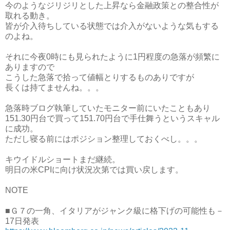
今のようなジリジリとした上昇なら金融政策との整合性が
取れる動き。
皆が介入待ちしている状態では介入がないような気もする
のよね。
それに今夜0時にも見られたように1円程度の急落が頻繁に
ありますので
こうした急落で拾って値幅とりするものありですが
長くは持てませんね。。。
急落時ブログ執筆していたモニター前にいたこともあり
151.30円台で買って151.70円台で手仕舞うというスキャル
に成功。
ただし寝る前にはポジション整理しておくべし。。。
キウイドルショートまだ継続。
明日の米CPIに向け状況次第では買い戻します。
NOTE
■Ｇ７の一角、イタリアがジャンク級に格下げの可能性も－
17日発表