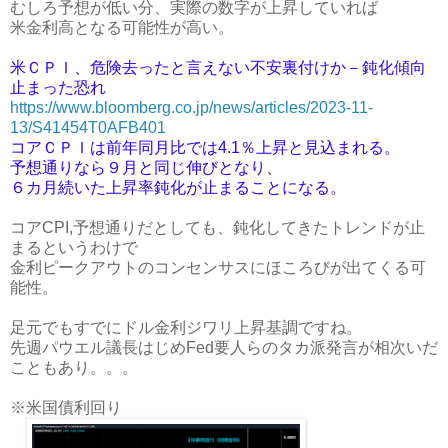
むしろ予想が低い分、実際の数字が上昇していれば
米金利高となる可能性が高い。
米ＣＰＩ、危険去ったと言えない不安裏付けか－鈍化傾向
止まった恐れ
https://www.bloomberg.co.jp/news/articles/2023-11-
13/S41454T0AFB401
コアＣＰＩは前年同月比では4.1％上昇と見込まれる。
予想通りなら９月と同じ伸びとなり、
６カ月続いた上昇率鈍化が止まることになる。
コアCPI,予想通りだとしても、鈍化してきたトレンドが止
まるというわけで
金利ピークアウトのコンセンサスにほころびが出てくる可
能性。
足元でもすでにドル金利ジワリ上昇基調ですね。
先週パウエル議長はじめFed要人らのタカ派発言が相次いだ
こともあり。。。
※米国債利回り