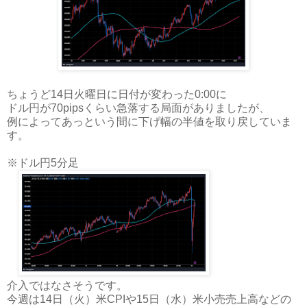
ちょうど14日火曜日に日付が変わった0:00に
ドル円が70pipsくらい急落する局面がありましたが、
例によってあっという間に下げ幅の半値を取り戻していま
す。
※ドル円5分足
介入ではなさそうです。
今週は14日（火）米CPIや15日（水）米小売売上高などの