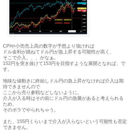
CPIや小売売上高の数字が予想より強ければ
ドル金利が跳ねてドル円が急上昇する可能性が高く、
そこで介入、、、かなぁ。
152円を突き抜けて153円を目指すような展開となれば、で
す。
地味な値動きに終始しドル円の急上昇がなければ介入は期
待できませんので
ここから売り参戦などしないように。
介入が入る時はその前にドル円の急騰があると考えられる
ため、
そのボラでやられちゃう。
また、155円くらいまで介入が入らないという可能性も否定
できません。