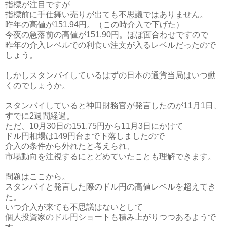
指標が注目ですが
指標前に手仕舞い売りが出ても不思議ではありません。
昨年の高値が151.94円。（この時介入で下げた）
今夜の急落前の高値が151.90円。ほぼ面合わせですので
昨年の介入レベルでの利食い注文が入るレベルだったので
しょう。
しかしスタンバイしているはずの日本の通貨当局はいつ動
くのでしょうか。
スタンバイしていると神田財務官が発言したのが11月1日、
すでに2週間経過。
ただ、10月30日の151.75円から11月3日にかけて
ドル円相場は149円台まで下落しましたので
介入の条件から外れたと考えられ、
市場動向を注視するにとどめていたことも理解できます。
問題はここから。
スタンバイと発言した際のドル円の高値レベルを超えてき
た。
いつ介入が来ても不思議はないとして
個人投資家のドル円ショートも積み上がりつつあるようで