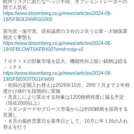
欧州リスクに新たなヘッジ手段、オプショントレーダーの
間で人気化
https://www.bloomberg.co.jp/news/articles/2024-06-
19/SFBIJLDWRGG000
英与党・保守党、現有議席の３分の２失う公算－大物落選
相次ぐ事態も
https://www.bloomberg.co.jp/news/articles/2024-06-
19/SFBLOWT0AFB400?srnd=cojp-v2
ＴＯＰＩＸの対象市場を拡大、機能性向上狙い銘柄は絞る
－ＪＰＸ
https://www.bloomberg.co.jp/news/articles/2024-06-
19/SFBE0GT0G1KW00
・初回の定期入れ替えは2026年10月。28年７月まで２年程
度かけ移行を段階的に実施
・見直しにより算出する対象は1200銘柄程度に減る予定
（現在2000以上）
・スタンダードやグロース市場からは約50銘柄を採用する
見通し
・８月の最終営業日を基準日として、10月に年１回の入れ
替えを行う