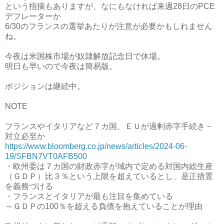
という指摘もありますが、なにもなければ来週28日のPCE
デフレーターか
6/30のフランスの選挙あたりが注意が必要かもしれません
ね。
今夜は米国株市場が奴隷解放記念日で休場。
明日も早いので今夜は簡易版。
ポジションは継続中。
NOTE
フランスやイタリアなど７カ国、ＥＵが過剰赤字手続き－
対立必至か
https://www.bloomberg.co.jp/news/articles/2024-06-
19/SFBN7VT0AFB500
・欧州委は７カ国の財政赤字が域内で定める対国内総生産
（ＧＤＰ）比３％という上限を超えているとし、是正措置
を義務づける
・フランスとイタリアが最も注目を集めている
～ＧＤＰの100％を超える負債を抱えていることが理由