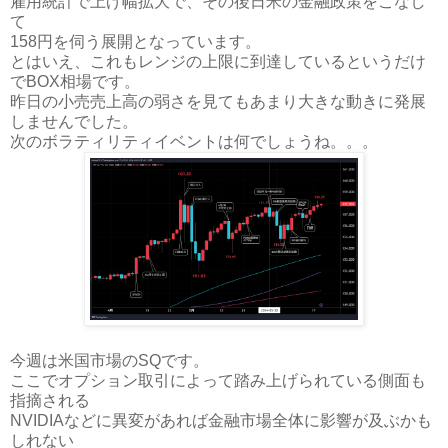
雇用統計で上げ幅拡大で、その後日米の金融政策をこなし
て
158円を伺う展開となっています。
とはいえ、これもレンジの上限に到達しているというだけ
でBOX相場です。
昨日の小売売上高の弱さを見てもあまり大きな動きに発展
しませんでした。
次のボラティリティイベントは何でしょうね。。。
今週は米国市場のSQです。
ここでオプション取引によって踏み上げられている側面も
指摘される
NVIDIAなどに異変があれば金融市場全体に影響が及ぶかも
しれない