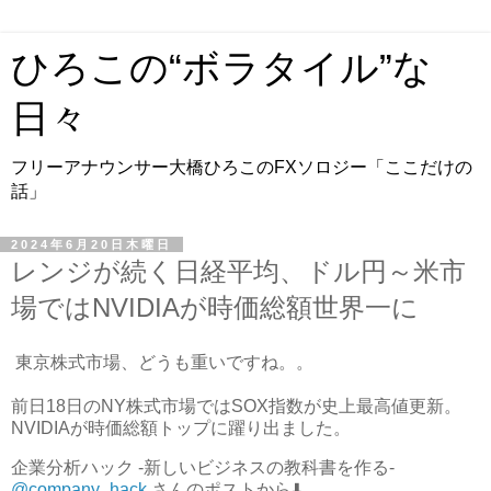
ひろこの“ボラタイル”な
日々
フリーアナウンサー大橋ひろこのFXソロジー「ここだけの
話」
2024年6月20日木曜日
レンジが続く日経平均、ドル円～米市
場ではNVIDIAが時価総額世界一に
東京株式市場、どうも重いですね。。
前日18日のNY株式市場ではSOX指数が史上最高値更新。
NVIDIAが時価総額トップに躍り出ました。
企業分析ハック -新しいビジネスの教科書を作る-
@company_hack
さんのポストから⬇️