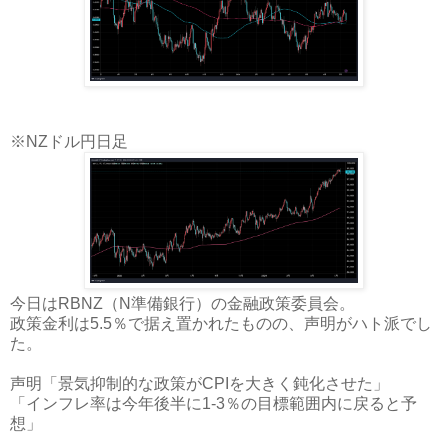
※NZドル円日足
今日はRBNZ（N準備銀行）の金融政策委員会。
政策金利は5.5％で据え置かれたものの、声明がハト派でし
た。
声明「景気抑制的な政策がCPIを大きく鈍化させた」
「インフレ率は今年後半に1-3％の目標範囲内に戻ると予
想」