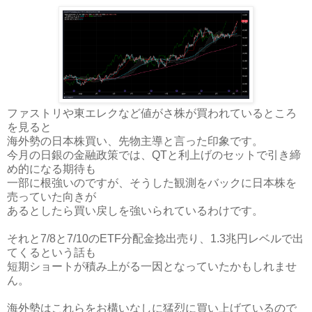
ファストリや東エレクなど値がさ株が買われているところ
を見ると
海外勢の日本株買い、先物主導と言った印象です。
今月の日銀の金融政策では、QTと利上げのセットで引き締
め的になる期待も
一部に根強いのですが、そうした観測をバックに日本株を
売っていた向きが
あるとしたら買い戻しを強いられているわけです。
それと7/8と7/10のETF分配金捻出売り、1.3兆円レベルで出
てくるという話も
短期ショートが積み上がる一因となっていたかもしれませ
ん。
海外勢はこれらをお構いなしに猛烈に買い上げているので