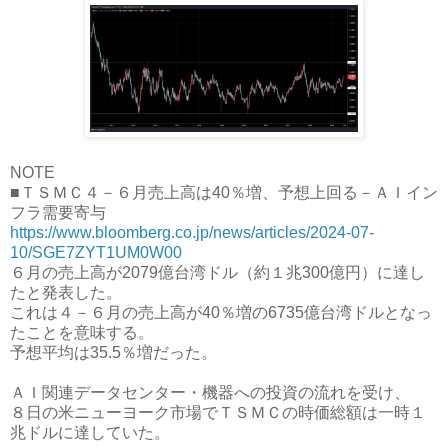
NOTE
■ＴＳＭＣ４－６月売上高は40％増、予想上回る－ＡＩイン
フラ需要寄与
https://www.bloomberg.co.jp/news/articles/2024-07-
10/SGE7ZYT1UM0W00
６月の売上高が2079億台湾ドル（約１兆300億円）に達し
たと発表した。
これは４－６月の売上高が40％増の6735億台湾ドルとなっ
たことを意味する。
予想平均は35.5％増だった。
ＡＩ関連データセンター・機器への投資の流れを受け、
８日の米ニューヨーク市場でＴＳＭＣの時価総額は一時１
兆ドルに達していた。