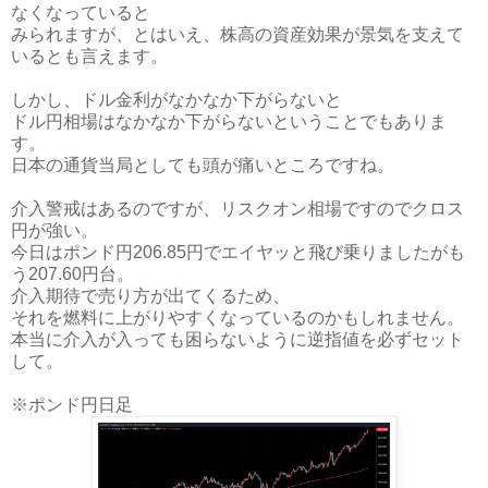
なくなっていると
みられますが、とはいえ、株高の資産効果が景気を支えて
いるとも言えます。
しかし、ドル金利がなかなか下がらないと
ドル円相場はなかなか下がらないということでもありま
す。
日本の通貨当局としても頭が痛いところですね。
介入警戒はあるのですが、リスクオン相場ですのでクロス
円が強い。
今日はポンド円206.85円でエイヤッと飛び乗りましたがも
う207.60円台。
介入期待で売り方が出てくるため、
それを燃料に上がりやすくなっているのかもしれません。
本当に介入が入っても困らないように逆指値を必ずセット
して。
※ポンド円日足