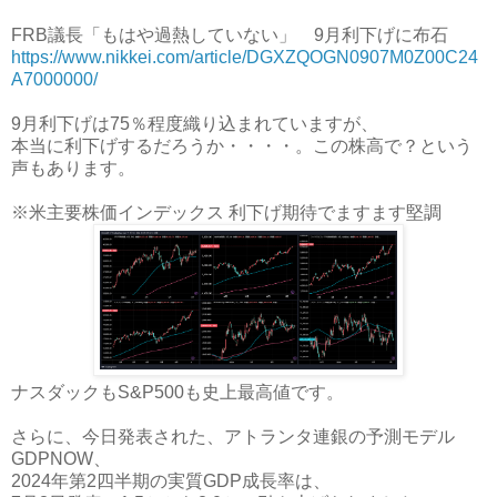
FRB議長「もはや過熱していない」 9月利下げに布石
https://www.nikkei.com/article/DGXZQOGN0907M0Z00C24
A7000000/
9月利下げは75％程度織り込まれていますが、
本当に利下げするだろうか・・・・。この株高で？という
声もあります。
※米主要株価インデックス 利下げ期待でますます堅調
ナスダックもS&P500も史上最高値です。
さらに、今日発表された、アトランタ連銀の予測モデル
GDPNOW、
2024年第2四半期の実質GDP成長率は、