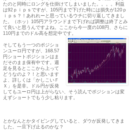
たのと同時にロングを仕掛けてしまいました。。。。利益
は92ｐｉｐｓですが、105円まで下げた時には損失が120ｐ
ｉｐｓ？！あれれーと思っているウチに切り返してきまし
た。（ホッ）105円アラウンドまで下げれば調整は終了とみ
て良いと思うんですよね。ここから今一度の108円、さらに
110円までのドル高を想定中です。
そしてもう一つのポジショ
ンユーロ円ですが、168.57
円ショートポジションはま
だそのまま保有中です。週
足を見るとここから上って
どうなのよ？！と思います
よ、詳しくは「かしこいＦ
Ｘ」を是非。ドル円が反発
してもユーロ円は上がらない、そう読んでポジションは変
えずショートでもう少し粘ります。
とかなんとかタイピングしていると、ダウが反発してきま
した。一旦下げ止るのかな？