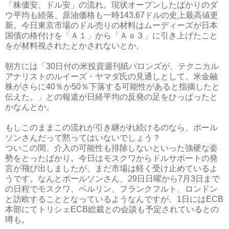
「株価安、ドル安」の流れ。現状オープンしたばかりのダ
ウ平均も続落、原油価格も一時143.67ドルの史上最高値更
新。今日東京市場のドル売りの材料はムーディーズが日本
国債の格付けを「Ａ１」から「Ａａ３」に引き上げたこと
をが材料視されたとかされないとか。
朝方には「30日付の米投資週刊紙バロンズが、テクニカル
アナリストのルイーズ・ヤマダ氏の見通しとして、米金融
株がさらに40％か50％下落する可能性があると指摘したと
伝えた。」との報道が日経平均の反発の足をひっぱったと
かなんとか。
もしこのままこの流れが引き継がれ続けるのなら、ポール
ソンさんだって黙ってはいないでしょう？
ついこの間、介入の可能性も排除しないといった強硬な姿
勢をとったばかり。今日はモスクワからドルサポートの発
言が飛び出しましたが、まだ市場は軽く受け止めているよ
うです。なんとポールソンさん、29日日曜から7月3日まで
の日程でモスクワ、ベルリン、フランクフルト、ロンドン
と訪欧することとなっているようなんですが、1日にはECB
本部にてトリシェECB総裁との会談も予定されているとの
噂も。