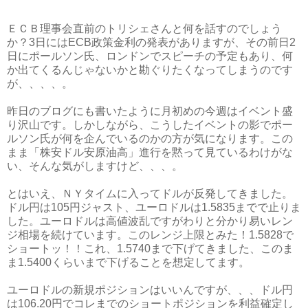
ＥＣＢ理事会直前のトリシェさんと何を話すのでしょう
か？3日にはECB政策金利の発表がありますが、その前日2
日にポールソン氏、ロンドンでスピーチの予定もあり、何
か出てくるんじゃないかと勘ぐりたくなってしまうのです
が、、、、。
昨日のブログにも書いたように月初めの今週はイベント盛
り沢山です。しかしながら、こうしたイベントの影でポー
ルソン氏が何を企んでいるのかの方が気になります。この
まま「株安ドル安原油高」進行を黙って見ているわけがな
い、そんな気がしますけど、、、。
とはいえ、ＮＹタイムに入ってドルが反発してきました。
ドル円は105円ジャスト、ユーロドルは1.5835までで止りま
した。ユーロドルは高値波乱ですがわりと分かり易いレン
ジ相場を続けています。このレンジ上限とみた！1.5828で
ショートッ！！これ、1.5740まで下げてきました、このま
ま1.5400くらいまで下げることを想定してます。
ユーロドルの新規ポジションはいいんですが、、、ドル円
は106.20円でコレまでのショートポジションを利益確定し