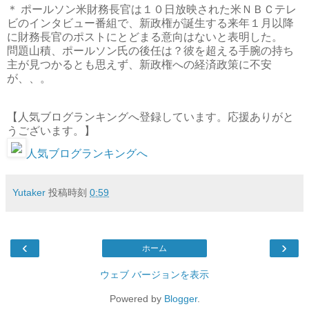
＊ ポールソン米財務長官は１０日放映された米ＮＢＣテレ
ビのインタビュー番組で、新政権が誕生する来年１月以降
に財務長官のポストにとどまる意向はないと表明した。
問題山積、ポールソン氏の後任は？彼を超える手腕の持ち
主が見つかるとも思えず、新政権への経済政策に不安
が、、。
【人気ブログランキングへ登録しています。応援ありがと
うございます。】
人気ブログランキングへ
Yutaker
投稿時刻
0:59
‹
›
ホーム
ウェブ バージョンを表示
Powered by
Blogger
.