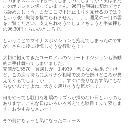
このままズルズル下がってしまうのでしょうか？実はまだ
このポジション切っていません。96円を明確に切れてきた
ら諦めましょう。まだここで下げ止まりを見せるのでは？
という淡い期待を捨てられません、、、。週足の一目の雲
をご覧ください。支えられそうでしょ？ちょうど半値押し
の96.30円くらいのところで。
ということでマイナスポジションも抱えてしまったのです
が、さらに後に後悔しそうな行動を！！
大切に抱えてきたユーロドルのショートポジションも衝動
的に手仕舞ってしまいました。
売値が1.5570 買戻しが 1.4939 悪くない結果ですけ
ど、この戻り待ちに戻りナシ相場で次の仕掛けどころが見
えてくるでしょうか、、、、。すぐに売りなおす気にもな
らないんですよね。大きく戻りそうな気がして、、、。
何をやっても駄目な相場のリズムが掴めない日というのも
あります。こんな日はいろいろ考えても駄目！ふて寝しま
す。おやすみなさいー！
その前にちょっと気になったニュース