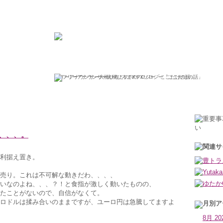
ひろこの“ボラタイル”な日々
フリーアナウンサー大橋ひろこのFXソロジー「ここだけの話」
2009年2月6日金曜日
、、、。
利据え置き。
売り。これは不可解な動きだわ、、、、
いなのよね、、、？！と食指が激しく動いたものの、
たことがないので、自信がなくて。
ロドルは揉み合いのままですが、ユーロ円は急騰してますよ
8月 20