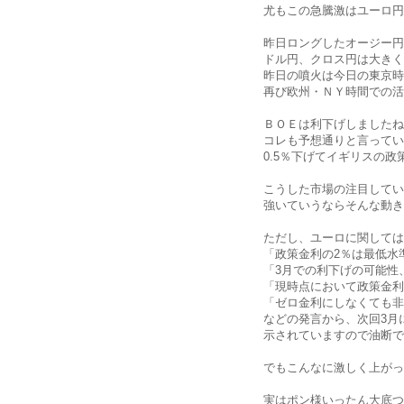
尤もこの急騰激はユーロ円
昨日ロングしたオージー円
ドル円、クロス円は大きく
昨日の噴火は今日の東京時
再び欧州・ＮＹ時間での活
ＢＯＥは利下げしましたね
コレも予想通りと言ってい
0.5％下げてイギリスの
こうした市場の注目してい
強いていうならそんな動き
ただし、ユーロに関しては
「政策金利の2％は最低水
「3月での利下げの可能性
「現時点において政策金利
「ゼロ金利にしなくても非
などの発言から、次回3月
示されていますので油断で
でもこんなに激しく上がっ
実はポン様いったん大底つ