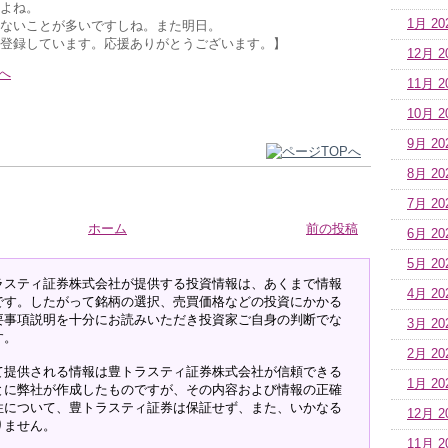
よね。
1月 20
ないことが多いですしね。また明日。
登録しています。応援ありがとうございます。】
12月 2
へ
11月 2
10月 2
9月 20
8月 20
7月 20
ホーム
前の投稿
6月 20
5月 20
ラスティ証券株式会社が提供する投資情報は、あくまで情報
4月 20
です。したがって銘柄の選択、売買価格などの投資にかかる
要事項説明を十分にお読みいただき投資家ご自身の判断でな
3月 20
す。
2月 20
て提供される情報は豊トラスティ証券株式会社が信頼できる
1月 20
とに弊社が作成したものですが、その内容および情報の正確
性について、豊トラスティ証券は保証せず、また、いかなる
12月 2
りません。
11月 2