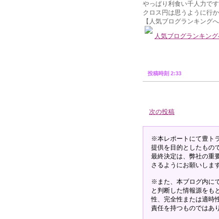
やっぱり利食い千人力です
クロス円は思うように行か
【人気ブログランキングへ
人気ブログランキング
投稿時刻 2:33
次の投稿
※本レポートにて豊ト
提供を目的としたもの
最終決定は、弊社の重
さるようにお願いしま
※また、本ブログ内に
と判断した情報源をも
性、完全性または適時
責任を持つものではあ