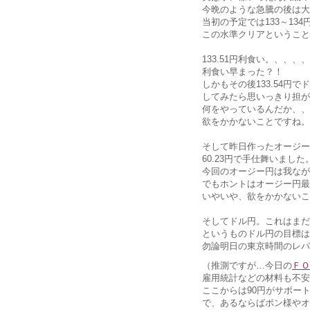
今晩のような急騰の後は大
当初の予定では133～13
この水準クリアということ
133.51円利食い。、、、
利食い早まった？！
しかもその後133.54円
してみたら思いっきり担がれ
何をやっているんだか、、
欲をかかないことですね。
そして昨日作ったオージー
60.23円で手仕舞いました
今回のオージー円は我なが
でもホントはオージー円最
いやいや、欲をかかないこ
そしてドル円。これはまだ
というものドル円の目標は
勿論明日の東京時間のレパ
（推測ですが…今日の
ＦＯ
雇用統計などの材料も不安
ここからは90円がサポー
で、あるならばポン様やオ