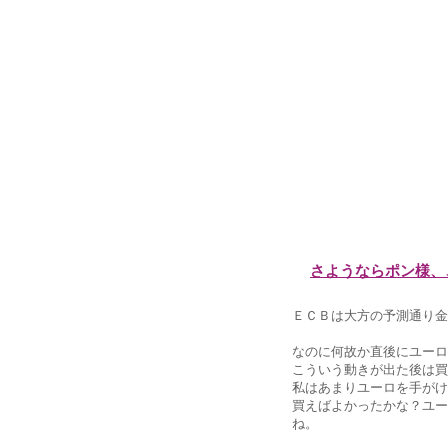
さようならポン様、
ＥＣＢは大方の予測通り金
なのに何故か直後にユーロ
こういう動きが出た後は買
私はあまりユーロを手がけ
買えばよかったかな？ユー
ね。