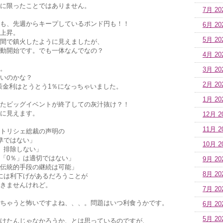
に限ったことではありません。
7月 20
も、先週からキープしているポンド円も！！
6月 20
上昇。
5月 20
間で鎮火したように見えましたが、
動開始です。でも一体なんでなの？
4月 20
。
3月 20
いのかな？
2月 20
政策金利はとうとう1％になっちゃいました。
1月 20
たビッグイベントが終了しての灰汁抜け？！
に見えます。
12月 2
11月 2
トリシェ総裁の声明の
準ではない」
10月 2
、排除しない」
「0％」は適切ではない」
9月 20
伝統的手段の継続は可能」
8月 20
には利下げがあるだろうことが
きませんけれど。
7月 20
ちゃうと怖いですよね、、、。問題はいつ利食うかです。
6月 20
5月 20
けたんじゃなかろうか、とは思っているのですが、