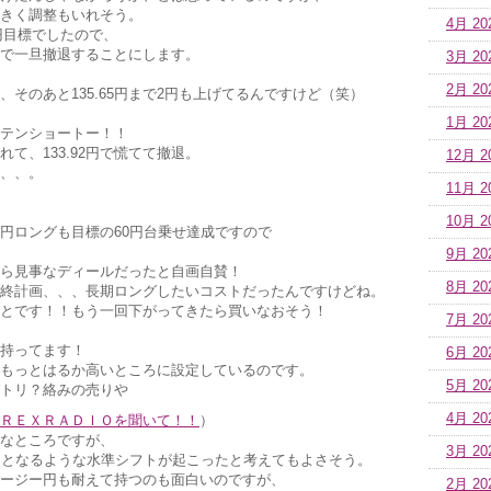
きく調整もいれそう。
4月 20
4円目標でしたので、
で一旦撤退することにします。
3月 20
2月 20
、、そのあと135.65円まで2円も上げてるんですけど（笑）
1月 20
でドテンショートー！！
て、133.92円で慌てて撤退。
12月 2
、、。
11月 2
10月 2
円ロングも目標の60円台乗せ達成ですので
。
9月 20
ら見事なディールだったと自画自賛！
8月 20
終計画、、、長期ロングしたいコストだったんですけどね。
とです！！もう一回下がってきたら買いなおそう！
7月 20
持ってます！
6月 20
もっとはるか高いところに設定しているのです。
5月 20
トリ？絡みの売りや
4月 20
ＲＥＸＲＡＤＩＯを聞いて！！
）
なところですが、
3月 20
トとなるような水準シフトが起こったと考えてもよさそう。
ージー円も耐えて持つのも面白いのですが、
2月 20