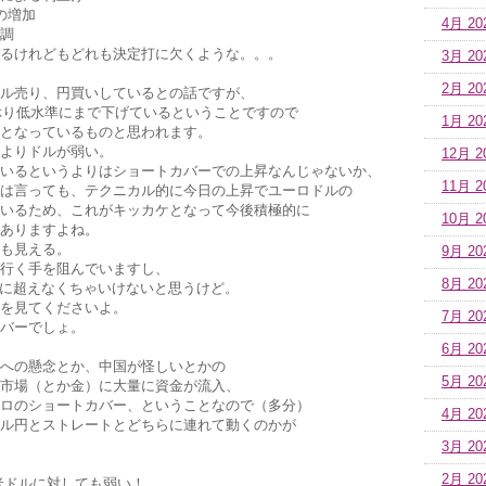
の増加
4月 20
調
るけれどもどれも決定打に欠くような。。。
3月 20
2月 20
ル売り、円買いしているとの話ですが、
月ぶり低水準にまで下げているということですので
1月 20
となっているものと思われます。
よりドルが弱い。
12月 2
いるというよりはショートカバーでの上昇なんじゃないか、
11月 2
は言っても、テクニカル的に今日の上昇でユーロドルの
いるため、これがキッカケとなって今後積極的に
10月 2
ありますよね。
も見える。
9月 20
行く手を阻んでいますし、
8月 20
明確に超えなくちゃいけないと思うけど。
を見てくださいよ。
7月 20
バーでしょ。
6月 20
への懸念とか、中国が怪しいとかの
5月 20
市場（とか金）に大量に資金が流入、
ロのショートカバー、ということなので（多分）
4月 20
ル円とストレートとどちらに連れて動くのかが
3月 20
2月 20
米ドルに対しても弱い！