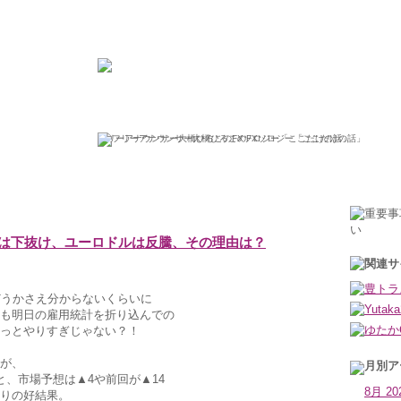
ひろこの“ボラタイル”な日々
フリーアナウンサー大橋ひろこのFXソロジー「ここだけの話」
2010年7月2日金曜日
は下抜け、ユーロドルは反騰、その理由は？
どうかさえ分からないくらいに
も明日の雇用統計を折り込んでの
っとやりすぎじゃない？！
が、
と、市場予想は▲4や前回が▲14
8月 20
りの好結果。