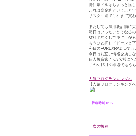
特に豪ドルはちょっと怪し
これは高金利ということで
リスク回避でこれまで買わ
またしても雇用統計前に大
明日はいったいどうなるの
材料出尽くしで逆に上がる
もうひと押しドドーンと下
今日のFOREXRADIO
今日はお互い情報交換しな
個人投資家さん3名様にゲ
この5月6月の相場でもや
人気ブログランキングへ
【人気ブログランキングへ
投稿時刻 0:15
次の投稿