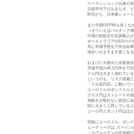
リーマンショック以来の良
日経平均下げ止まらず。ど
昨日から、日本株ショート
また中国6月PMIも良くな
（そういえばバルチック海
中国の鉄鉱石や石炭輸入が
オーストラリアの5月の小
共に市場予想を下回る結果
地合いがますます悪くなる
おまけに今夜出た米新規失
市場予想の45.5万件を
ドル円は大きく崩れている
というのも、リスク回避と
「ドル高円高」に動いてい
ユーロドルやポンドドルと
クロス円はストレートの強
身動きが取れない状況にあ
特に大きく上昇しているユ
ユーロ円とポンド円はほと
何故にユーロドル、ポンド
ムーディーズは､スペイン
・スウェーデンの中央銀行