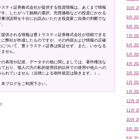
ラスティ証券株式会社が提供する投資情報は、あくまで情報
10月 2
です。したがって銘柄の選択、売買価格などの投資にかかる
9月 20
要事項説明を十分にお読みいただき投資家ご自身の判断でな
す。
8月 20
て提供される情報は豊トラスティ証券株式会社が信頼できる
7月 20
とに弊社が作成したものですが、その内容および情報の正確
6月 20
性について、豊トラスティ証券は保証せず、また、いかなる
りません。
5月 20
その表現や記述、データその他に関しましては、著作権法な
4月 20
れており、個人の方の私的使用目的以外での使用や他人への
められていません（法律による例外規定は除きます。）。
3月 20
2月 20
、本ブログをご利用下さい。
1月 20
12月 2
社
11月 2
10月 2
9月 20
8月 20