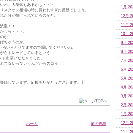
いわ、大暴落もあるかも・・・。
1月 20
リスクオン相場の時に買われすぎた反動でしょう。
れた分が投げられているのかと。
12月 2
11月 2
波乱！！
かしら・・・。
10月 2
のか、
げちゃうのか。
9月 20
でもいろいろと話てますので聞いてくださいね。
8月 20
がらトレードしているという
スト出演いただきました。
7月 20
られてないっていうんだからスゴイ！！
6月 20
5月 20
登録しています。応援ありがとうございます。】
4月 20
3月 20
2月 20
1月 20
12月 2
ホーム
前の投稿
11月 2