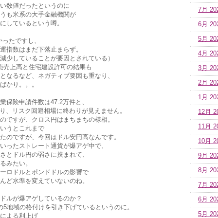
い数値だったというのに
7月 20
うも米系の大手金融機関が
にしているという噂。
6月 20
5月 20
かったですし、
運指数はまだ下落止まらず。
4月 20
減少していることが要因とされている）
売売上高と住宅建設許可の結果も
3月 20
となるなど、ネガティブ要因も重なり、
2月 20
ばかり。。。
1月 20
業保険申請件数は47.2万件と、
下回り、リスク回避相場に終わりが見えません。
12月 2
のですが、クロス円はまちまちの様相。
11月 2
いうとこれまで
たのですが、今回はドル安円高なんです。
10月 2
いったストレート通貨が爆アゲ中で、
さとドル円の弱さに挟まれて、
9月 20
るみたい。
8月 20
ーロドルとポンドドルの影響で
んど水準を変えていないのね。
7月 20
ドルが爆アゲしているのか？
6月 20
の5地域の格付けを引き下げているというのに。
5月 20
による利上げ