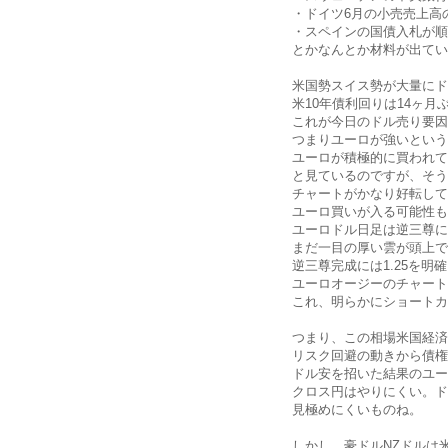
・ドイツ6月の小売売上高
・スペインの国債入札が順
とかなんとか材料が出てい
米国勢スイス勢が大量にド
米10年債利回りは14ヶ
これが今日のドル売り要因
つまりユーロが強いという
ユーロが積極的に買われて
と見ているのですが、そう
チャートがかなり好転して
ユーロ買いが入る可能性も
ユーロドル日足は逆三尊に
まだ一目の厚い雲が頭上で
逆三尊完成には1.25を
ユーロオージーのチャート
これ、明らかにショートカ
つまり、この相場米国経済
リスク回避の動きから債権
ドル安を招いた結果のユー
クロス円はやりにくい。ド
見極めにくいものね。
しかし、豪ドルNZドルは