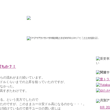
ひろこの“ボラタイル”な日々
フリーアナウンサー大橋ひろこのFXソロジー「ここだけの話」
2011年5月24日火曜日
打ちか？！
らの流れがまだ続いています。
44ドルくらいまでの上昇を狙っていたのですが、
かなかった。
標が高すぎたわけです。
る。という見方でしたので
たのですが、このままユーロ安ドル高になるのかな・・・。
8月 20
げ続けているので若干ユーロの買い戻しは