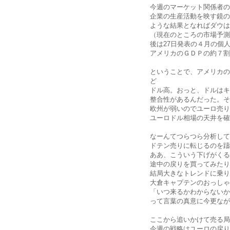
今週のマーケット関係者の
企業の生産活動を映す鏡の
ような結果となればダウは
（現在のところの市場予測
後は27日発表の４月の個
アメリカのＧＤＰの約７割
ということで、アメリカの
ど
ドル高。おっと、ドルはキ
整合性があるんだった。そ
欧州が弱いのでユーロ売り
ユーロドル相場の天井を確
なーんてつらつら分析して
ドテン売りに転じるのを躊
ああ、こういう下げがくる
途中の戻りを買ってみたり
結局大きなトレンドに乗り
大倉キャプテンのおっしゃ
「いつ来るかわからないか
って言葉の真意に今更なが
ここから追いかけて売る局
今週の戦略はユーロの戻り