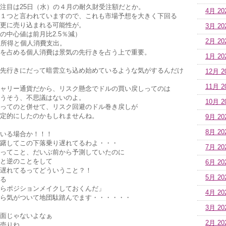
注目は25日（水）の４月の耐久財受注額だとか。
4月 20
１つと言われていますので、これも市場予想を大きく下回る
更に売り込まれる可能性が。
3月 20
の中心値は前月比2.5％減）
2月 20
人所得と個人消費支出。
を占める個人消費は景気の先行きを占う上で重要。
1月 20
先行きにだって暗雲立ち込め始めているような気がするんだけ
12月 2
11月 2
ャリー通貨だから、リスク懸念でドルの買い戻しってのは
うそう、不思議はないのよ。
10月 2
ってのと併せて、リスク回避のドル巻き戻しが
定的にしたのかもしれませんね。
9月 20
8月 20
いる場合か！！！
躇してこの下落乗り遅れてるわよ・・・
7月 20
ってこと、だいぶ前から予測していたのに
と逆のことをして
6月 20
遅れてるってどういうこと？！
5月 20
る
らポジションメイクしておくんだ」
4月 20
ら気がついて地団駄踏んでます・・・・・・
3月 20
面じゃないよなぁ
2月 20
売りね。