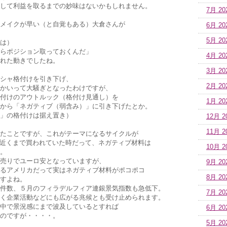
して利益を取るまでの妙味はないかもしれません。
7月 20
メイクが早い（と自覚もある）大倉さんが
6月 20
5月 20
は）
らポジション取っておくんだ」
4月 20
れた動きでしたね。
3月 20
シャ格付けを引き下げ、
2月 20
かいって大騒ぎとなったわけですが、
付けのアウトルック（格付け見通し）を
1月 20
から「ネガティブ（弱含み）」に引き下げたとか。
」の格付けは据え置き）
12月 2
11月 2
たことですが、これがテーマになるサイクルが
ドル近くまで買われていた時だって、ネガティブ材料は
10月 2
。
売りでユーロ安となっていますが、
9月 20
るアメリカだって実はネガティブ材料がポコポコ
8月 20
すよね。
件数、５月のフィラデルフィア連銀景気指数も急低下。
7月 20
く企業活動などにも広がる兆候とも受け止められます。
中で景況感にまで波及しているとすれば
6月 20
のですが・・・・。
5月 20