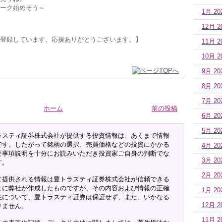
ーク始めそう～
1月 20
12月 2
登録しています。応援ありがとうございます。】
11月 2
10月 2
9月 20
8月 20
7月 20
ホーム
前の投稿
6月 20
5月 20
ラスティ証券株式会社が提供する投資情報は、あくまで情報
です。したがって銘柄の選択、売買価格などの投資にかかる
4月 20
要事項説明を十分にお読みいただき投資家ご自身の判断でな
3月 20
す。
2月 20
て提供される情報は豊トラスティ証券株式会社が信頼できる
とに弊社が作成したものですが、その内容および情報の正確
1月 20
性について、豊トラスティ証券は保証せず、また、いかなる
12月 2
りません。
11月 2