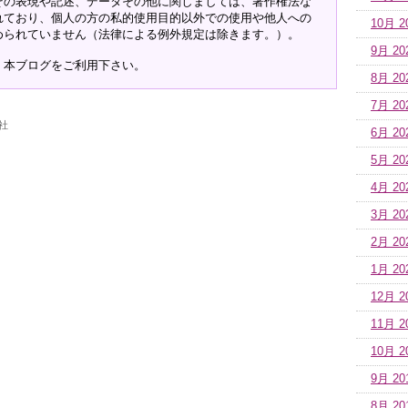
その表現や記述、データその他に関しましては、著作権法な
れており、個人の方の私的使用目的以外での使用や他人への
10月 2
められていません（法律による例外規定は除きます。）。
9月 20
、本ブログをご利用下さい。
8月 20
7月 20
社
6月 20
5月 20
4月 20
3月 20
2月 20
1月 20
12月 2
11月 2
10月 2
9月 20
8月 20