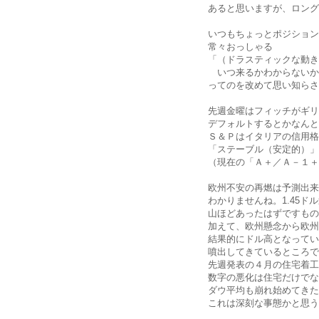
あると思いますが、ロング
いつもちょっとポジション
常々おっしゃる
「（ドラスティックな動き
いつ来るかわからないか
ってのを改めて思い知らさ
先週金曜はフィッチがギリ
デフォルトするとかなんと
Ｓ＆Ｐはイタリアの信用格
「ステーブル（安定的）」
（現在の「Ａ＋／Ａ－１＋
欧州不安の再燃は予測出来
わかりませんね。1.45
山ほどあったはずですもの
加えて、欧州懸念から欧州
結果的にドル高となってい
噴出してきているところで
先週発表の４月の住宅着工
数字の悪化は住宅だけでな
ダウ平均も崩れ始めてきた
これは深刻な事態かと思う