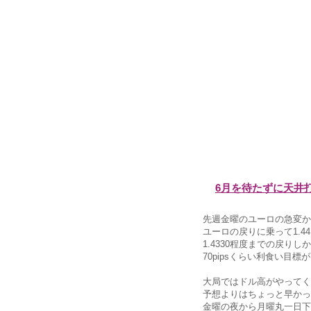
6月を待たずに天井
先週金曜のユーロの急変か
ユーロの戻りに乗って1.
1.4330程度までの戻りし
70pipsくらい利食い目
大局ではドル高がやってく
予想よりはちょっと早かっ
金曜の夜から月曜丸一日下