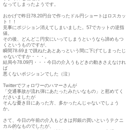
なってしまったようです。
おかげで昨日78.20円台で作ったドル円ショートはロスカッ
ト！！
見事にポジション消えてしまいました。57でカットの逆指
値。
その後、どんどこ円安にいってしまうというなら諦めもつ
くというものですが、
瞬間78.69まで跳ねたあとあっという間に下げてしまったじ
ゃないですか・・・。
結局今78.09円・・・今日の介入うもどきの動きさえなけれ
ば
悪くないポジションでした（泣）
Twitterでフォロワーのハマーさんが
「交通事故が流れ弾にあたったみたいなもの」と慰めてく
ださいましたが
そんな憂き目にあった方、多かったんじゃないでしょう
か。
さて、今日の午前の介入もどきは邦銀の買いというテクニ
カル的なものでしたが、