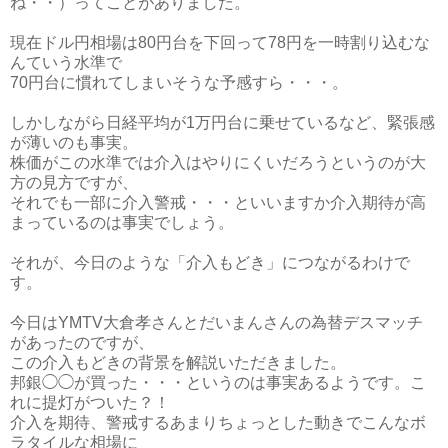
ね・・）ってことがありました。
現在ドル円相場は80円台を下回って78円を一時割り込むな
んていう水準で
70円台に慣れてしまいそうな予感すら・・・。
しかしながら日経平均が1万円台に乗せているなど、緊張感
が薄いのも事実。
株価がこの水準では介入はやりにくいだろうというのが大
方の見方ですが、
それでも一部に介入警戒・・・といいますか介入期待が高
まっているのは事実でしょう。
それが、今日のような「介入もどき」につながるわけで
す。
今日はYMTV大倉孝さんとだいまんさんの為替デスマッチ
があったのですが、
この介入もどきの背景を解説いただきました。
邦銀◯◯が買った・・・というのは事実あるようです。こ
れに提灯がついた？！
介入を期待、警戒するあまりちょっとした動きでこんなボ
ラタイルな相場に