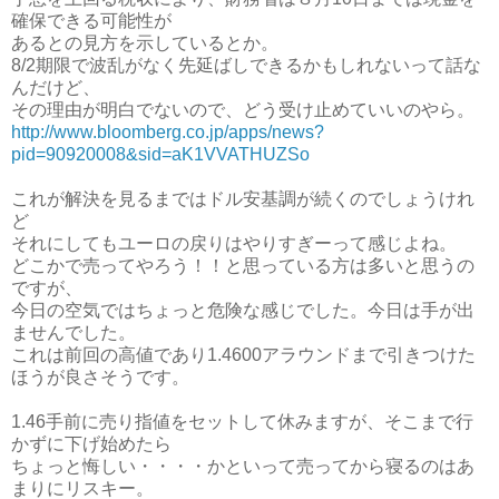
確保できる可能性が
あるとの見方を示しているとか。
8/2期限で波乱がなく先延ばしできるかもしれないって話な
んだけど、
その理由が明白でないので、どう受け止めていいのやら。
http://www.bloomberg.co.jp/apps/news?
pid=90920008&sid=aK1VVATHUZSo
これが解決を見るまではドル安基調が続くのでしょうけれ
ど
それにしてもユーロの戻りはやりすぎーって感じよね。
どこかで売ってやろう！！と思っている方は多いと思うの
ですが、
今日の空気ではちょっと危険な感じでした。今日は手が出
ませんでした。
これは前回の高値であり1.4600アラウンドまで引きつけた
ほうが良さそうです。
1.46手前に売り指値をセットして休みますが、そこまで行
かずに下げ始めたら
ちょっと悔しい・・・・かといって売ってから寝るのはあ
まりにリスキー。