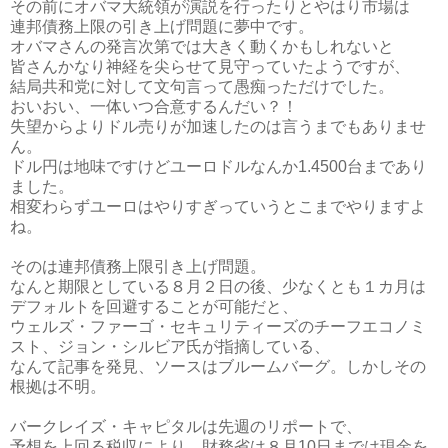
その前にオバマ大統領が演説を行ったりとやはり市場は
連邦債務上限の引き上げ問題に夢中です。
オバマさんの発言次第では大きく動くかもしれないと
皆さんかなり神経を尖らせて見守っていたようですが、
結局共和党に対して文句言って愚痴っただけでした。
おいおい、一体いつ合意するんだい？！
失望からよりドル売りが加速したのは言うまでもありませ
ん。
ドル円は地味ですけどユーロドルなんか1.4500台まであり
ました。
相変わらずユーロはやりすぎっていうとこまでやりますよ
ね。
そのは連邦債務上限引き上げ問題。
なんと期限としている８月２日の後、少なくとも１カ月は
デフォルトを回避することが可能だと、
ウェルズ・ファーゴ・セキュリティーズのチーフエコノミ
スト、ジョン・シルビア氏が指摘している、
なんて記事を発見、ソースはブルームバーグ。しかしその
根拠は不明。
バークレイズ・キャピタルは先週のリポートで、
予想を上回る税収により、財務省は８月10日までは現金を