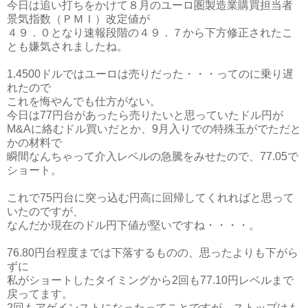
今日は追い打ちをかけて８月のユーロ圏製造業購買担当者
景気指数（ＰＭＩ）改定値が
４９．０となり速報段階の４９．７から下方修正されたこ
とも嫌気されましたね。
1.4500ドルではユーロは売りだった・・・ってのに乗り遅
れたので
これを悔やんでも仕方がない。
今日は77円台があったら売りたいと思っていたドル円が
M&Aに絡むドル買いだとか、9月入りでの特殊玉がでただと
かの材料で
瞬間なんちゃって介入レベルの急騰をみせたので、77.05で
ショート。
これで75円台に突っ込む円高に回帰してくれればと思って
いたのですが、
なんだか現在のドル円下値が堅いですね・・・・。
76.80円台程度までは下落するものの、思ったよりも下がら
ずに
私がショートしたタイミングから2回も77.10円レベルまで
戻ってます。
2回もアゲインストになったってことですが、ストップはも