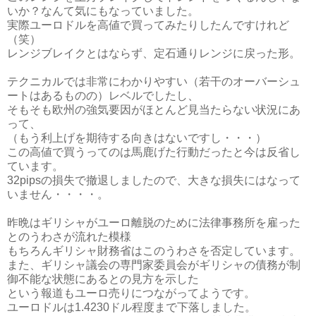
いか？なんて気にもなっていました。
実際ユーロドルを高値で買ってみたりしたんですけれど
（笑）
レンジブレイクとはならず、定石通りレンジに戻った形。
テクニカルでは非常にわかりやすい（若干のオーバーシュ
ートはあるものの）レベルでしたし、
そもそも欧州の強気要因がほとんど見当たらない状況にあ
って、
（もう利上げを期待する向きはないですし・・・）
この高値で買うってのは馬鹿げた行動だったと今は反省し
ています。
32pipsの損失で撤退しましたので、大きな損失にはなって
いません・・・・。
昨晩はギリシャがユーロ離脱のために法律事務所を雇った
とのうわさが流れた模様
もちろんギリシャ財務省はこのうわさを否定しています。
また、ギリシャ議会の専門家委員会がギリシャの債務が制
御不能な状態にあるとの見方を示した
という報道もユーロ売りにつながってようです。
ユーロドルは1.4230ドル程度まで下落しました。