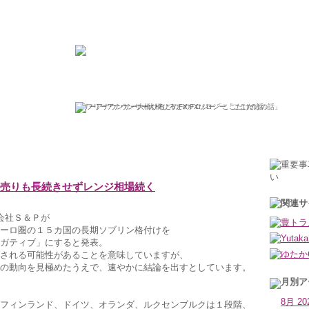
ひろこの“ボラタイル”な日々
フリーアナウンサー大橋ひろこのFXソロジー「ここだけの話」
2011年12月7日水曜日
ル売りも長続きせずレンジ相場続く
会社Ｓ＆Ｐが
ーロ圏の１５カ国の長期ソブリン格付けを
ガティブ」にすると発表。
される可能性があることを意味していますが、
の動向を見極めたうえで、速やかに結論を出すとしています。
8月 20
フィンランド、ドイツ、オランダ、ルクセンブルクは１段階、