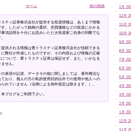
ホーム
前の投稿
1月 20
12月 2
ラスティ証券株式会社が提供する投資情報は、あくまで情報
11月 2
です。したがって銘柄の選択、売買価格などの投資にかかる
要事項説明を十分にお読みいただき投資家ご自身の判断でな
10月 2
す。
9月 20
て提供される情報は豊トラスティ証券株式会社が信頼できる
8月 20
とに弊社が作成したものですが、その内容および情報の正確
性について、豊トラスティ証券は保証せず、また、いかなる
7月 20
りません。
6月 20
その表現や記述、データその他に関しましては、著作権法な
5月 20
れており、個人の方の私的使用目的以外での使用や他人への
められていません（法律による例外規定は除きます。）。
4月 20
、本ブログをご利用下さい。
3月 20
2月 20
1月 20
社
12月 2
11月 2