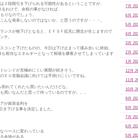
は２段階引き下げられる可能性があるということですが、
7月 20
来るわけで、余程の事がなければ
つもりなのでしょう。
6月 20
こんな発表しないのではないか、と思うのですが・・・。
5月 20
フランスが格下げとなると、ＥＦＳＦ拡充に懸念が生じますので
4月 20
ンチ。
3月 20
スコンと下げたものの、今日は下げ止まって揉み合いに終始。
2月 20
待も相当なエネルギーとなって相場を膠着させてしまっています
1月 20
トレンドが見極めにくい展開が続きそう。
12月 2
のＥＵ首脳会議に向けては手掛けにくいですね。
11月 2
ドル割れてくれたら買いたいんだけどな。
10月 2
も買いなんだと思って待っているのですが。。。
9月 20
アが政策金利を
8月 20
.25％引き下げる事を決定しました。
7月 20
6月 20
なペースに変わっている
5月 20
る余地がある