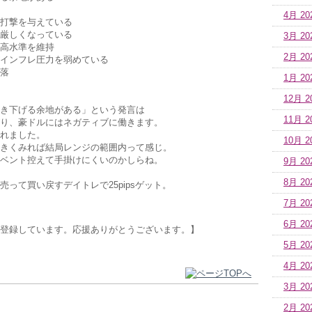
4月 20
打撃を与えている
厳しくなっている
3月 20
高水準を維持
2月 20
インフレ圧力を弱めている
落
1月 20
12月 2
き下げる余地がある」という発言は
11月 2
り、豪ドルにはネガティブに働きます。
れました。
10月 2
きくみれば結局レンジの範囲内って感じ。
ベント控えて手掛けにくいのかしらね。
9月 20
8月 20
って買い戻すデイトレで25pipsゲット。
7月 20
6月 20
登録しています。応援ありがとうございます。】
5月 20
4月 20
3月 20
2月 20