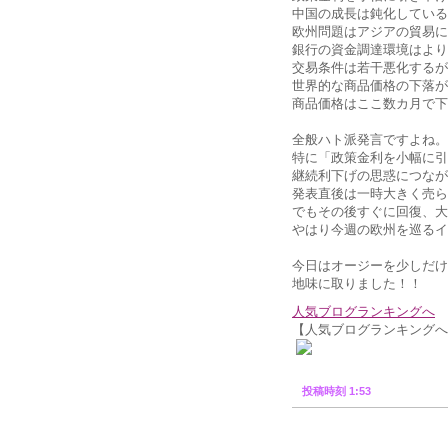
中国の成長は鈍化している
欧州問題はアジアの貿易に
銀行の資金調達環境はより
交易条件は若干悪化するが
世界的な商品価格の下落が
商品価格はここ数カ月で下
全般ハト派発言ですよね。
特に「政策金利を小幅に引
継続利下げの思惑につなが
発表直後は一時大きく売ら
でもその後すぐに回復、大
やはり今週の欧州を巡るイ
今日はオージーを少しだけ売
地味に取りました！！
人気ブログランキングへ
【人気ブログランキングへ
投稿時刻 1:53