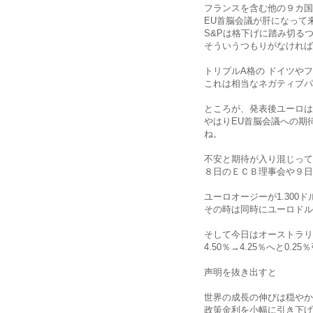
フランスを含む他の９カ国
EU首脳会議が肝になって
S&Pは格下げに踏み切る
そういうつもりがなければ
トリプルA格の ドイツや
これは相当なネガティブパ
ところが、発表後ユーロは
やはりEU首脳会議への期
ね。
不安と期待が入り混じって
８日のＥＣＢ理事会や９日
ユーロオージーが1.300
その時は同時にユーロドル
そして今日はオーストラリ
4.50％→4.25％へと0
声明を抜き出すと
世界の成長の伸びは穏やか
政策金利を小幅に引き下げ