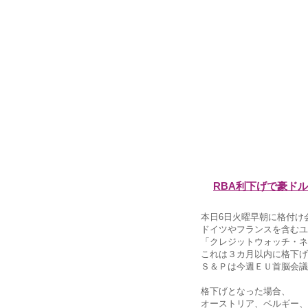
RBA利下げで豪ド
本日6日火曜早朝に格付け
ドイツやフランスを含むユ
「クレジットウォッチ・ネ
これは３カ月以内に格下げ
Ｓ＆Ｐは今週ＥＵ首脳会議
格下げとなった場合、
オーストリア、ベルギー、