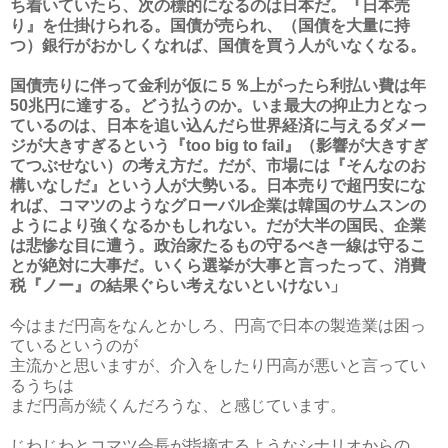
ち着いていたら、次の標的になるのは日本だ。『日本売
り』を仕掛けられる。国債が売られ、（国債を大量に持
つ）銀行がおかしくなれば、国債を買う人がいなくなる。
国債売りに伴って金利が仮に５％上がったら利払い費は年
50兆円に達する。どう払うのか。いま最大の抑止力となっ
ているのは、日本を追い込んだら世界経済に与えるダメー
ジが大きすぎるという『too big to fail』（影響が大きすぎ
てつぶせない）の考え方だ。だが、市場には『そんなのお
構いなしだ』という人が大勢いる。日本売りで超円安にな
れば、コマツのようなグローバル企業は韓国のサムスンの
ようにより強くなるかもしれない。だが大半の国民、企業
は悲惨な目に遭う。政治家たるもの守るべき一線は守るこ
とが絶対に大事だ。いくら選挙が大事と言ったって、消費
税『ノー』の結果ぐらい考えないといけない」
今はまだ円高をなんとかしろ、円高で日本の製造業は困っ
ているというのが
主流かと思いますが、介入をしたり円高が悪いと言ってい
るうちは
まだ円高が続くんだろうな、と感じています。
じわじわとコマツ会長が指摘するようなシナリオからの