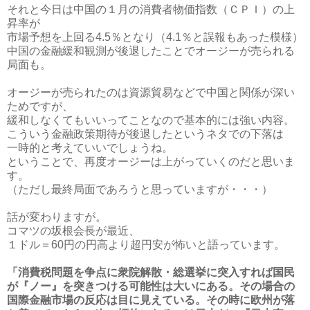
それと今日は中国の１月の消費者物価指数（ＣＰＩ）の上
昇率が
市場予想を上回る4.5％となり（4.1％と誤報もあった模様）
中国の金融緩和観測が後退したことでオージーが売られる
局面も。
オージーが売られたのは資源貿易などで中国と関係が深い
ためですが、
緩和しなくてもいいってことなので基本的には強い内容。
こういう金融政策期待が後退したというネタでの下落は
一時的と考えていいでしょうね。
ということで、再度オージーは上がっていくのだと思いま
す。
（ただし最終局面であろうと思っていますが・・・）
話が変わりますが。
コマツの坂根会長が最近、
１ドル＝60円の円高より超円安が怖いと語っています。
「消費税問題を争点に衆院解散・総選挙に突入すれば国民
が『ノー』を突きつける可能性は大いにある。その場合の
国際金融市場の反応は目に見えている。その時に欧州が落