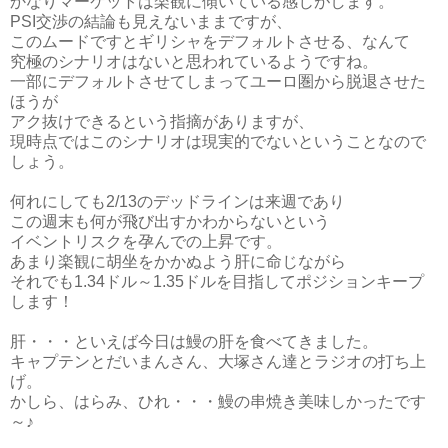
かなりマーケットは楽観に傾いている感じがします。
PSI交渉の結論も見えないままですが、
このムードですとギリシャをデフォルトさせる、なんて
究極のシナリオはないと思われているようですね。
一部にデフォルトさせてしまってユーロ圏から脱退させた
ほうが
アク抜けできるという指摘がありますが、
現時点ではこのシナリオは現実的でないということなので
しょう。
何れにしても2/13のデッドラインは来週であり
この週末も何が飛び出すかわからないという
イベントリスクを孕んでの上昇です。
あまり楽観に胡坐をかかぬよう肝に命じながら
それでも1.34ドル～1.35ドルを目指してポジションキープ
します！
肝・・・といえば今日は鰻の肝を食べてきました。
キャプテンとだいまんさん、大塚さん達とラジオの打ち上
げ。
かしら、はらみ、ひれ・・・鰻の串焼き美味しかったです
～♪