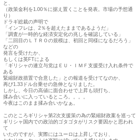
と、
（政策金利を1.00％に据え置くことを発表。市場の予想通
り）
ドラギ総裁の声明で
「インフレは、2％を超えたままであるようだ」
「調査が一時的な経済安定化の兆しを確認している」
「二回目のＬＴＲＯの規模は、初回と同様になるだろう」
などの
発言を受けたか、
もしくは英FTによる
「ギリシャの連立与党はＥＵ・ＩＭＦ支援受け入れ条件で
ある
緊縮財政措置で合意した」との報道を受けてなのか、
再び1.33ドル台乗せの急伸となりました。
しかし、今日の高値に面合わせで上昇も頭打ち、
揉み合いに入っているところ。。。。
今夜はこのまま揉み合いかなぁ。
このところギリシャ第2次支援策の為の緊縮財政案を巡って
ギリシャ国内での政治的ゴタゴタがリスク要因かと思われ
て
いたのですが、実際にはユーロは上昇しており、