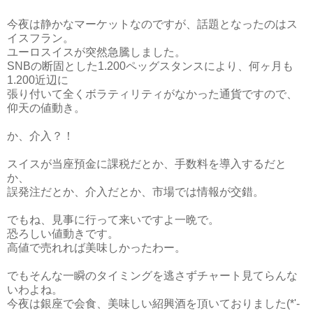
今夜は静かなマーケットなのですが、話題となったのはス
イスフラン。
ユーロスイスが突然急騰しました。
SNBの断固とした1.200ペッグスタンスにより、何ヶ月も
1.200近辺に
張り付いて全くボラティリティがなかった通貨ですので、
仰天の値動き。
か、介入？！
スイスが当座預金に課税だとか、手数料を導入するだと
か、
誤発注だとか、介入だとか、市場では情報が交錯。
でもね、見事に行って来いですよ一晩で。
恐ろしい値動きです。
高値で売れれば美味しかったわー。
でもそんな一瞬のタイミングを逃さずチャート見てらんな
いわよね。
今夜は銀座で会食、美味しい紹興酒を頂いておりました(*'-