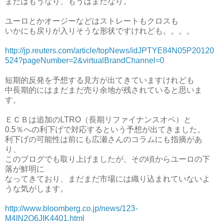
まだはもうなり、もうはまだなり。
ユーロとかオージーなどはストレートもクロスも
いかにも戻りが入りそうな形状ですけれども。。。。
http://jp.reuters.com/article/topNews/idJPTYE84N05P20120
524?pageNumber=2&virtualBrandChannel=0
短期的反発を予想する見方が出てきていますけれども
中長期的にはまだまだ売り余地が残されていると思いま
す。
ＥＣＢは追加のLTRO（長期リファイナンスオペ）と
0.5％への利下げで対応するという予想が出てきました。
利下げの可能性は前にも広瀬さんのコラムにも指摘があ
り、
このブログでも取り上げましたが、その頃からユーロの下
落が鮮明に
なってきており、まだまだ市場には織り込まれていないよ
うな気がします。
http://www.bloomberg.co.jp/news/123-
M4IN2O6JIK4401.html