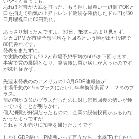
いや何と言っても、
あれほど皆が大底を打った、もう押し目買い一辺倒でOKと
口を揃えて強気の上昇トレンド継続を確信したドル円が30
日月曜祝日に80円割れ。
あっさり割ったんですよ。30日、抵抗もあまり見えず。
シカゴPMIが市場予想平均を下回るという噂が出た段階で
80円割れです。
発表をまたずに。
で実際の数字も53.2と市場予想平均の60.5を下回ります。
事実で買の展開となり、発表後は買い戻しが入ったのです
が80円届かず。
先週末発表ののアメリカの1-3月GDP速報値が
市場予想の2.5％プラスにたいし年率換算実質２．２％のプ
ラス。
前の期が３％のプラスだったのに対し景気回復の勢いが鈍
っていることが明らかに。
個人消費が好調だったものの、企業の設備投資がふるわな
かったようですが、
これもドル売りに拍車を掛けたようです。
しかしGDP悪い、PMI悪いって言うなら、米株下げてもい