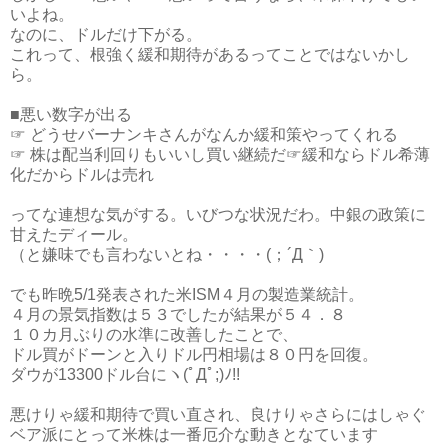
いよね。
なのに、ドルだけ下がる。
これって、根強く緩和期待があるってことではないかし
ら。
■悪い数字が出る
☞ どうせバーナンキさんがなんか緩和策やってくれる
☞ 株は配当利回りもいいし買い継続だ☞緩和ならドル希薄
化だからドルは売れ
ってな連想な気がする。いびつな状況だわ。中銀の政策に
甘えたディール。
（と嫌味でも言わないとね・・・・(；´Д｀)
でも昨晩5/1発表された米ISM４月の製造業統計。
４月の景気指数は５３でしたが結果が５４．８
１０カ月ぶりの水準に改善したことで、
ドル買がドーンと入りドル円相場は８０円を回復。
ダウが13300ドル台にヽ(ﾟДﾟ;)ﾉ!!
悪けりゃ緩和期待で買い直され、良けりゃさらにはしゃぐ
ベア派にとって米株は一番厄介な動きとなています