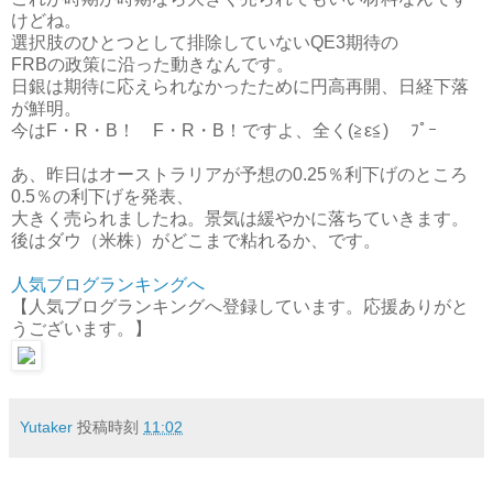
けどね。
選択肢のひとつとして排除していないQE3期待の
FRBの政策に沿った動きなんです。
日銀は期待に応えられなかったために円高再開、日経下落
が鮮明。
今はF・R・B！ F・R・B！ですよ、全く(≧ε≦)ゝ ﾌﾟｰ
あ、昨日はオーストラリアが予想の0.25％利下げのところ
0.5％の利下げを発表、
大きく売られましたね。景気は緩やかに落ちていきます。
後はダウ（米株）がどこまで粘れるか、です。
人気ブログランキングへ
【人気ブログランキングへ登録しています。応援ありがと
うございます。】
Yutaker
投稿時刻
11:02