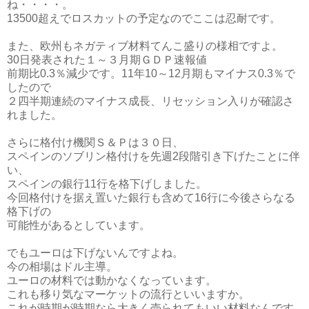
ね・・・・。
13500超えでロスカットの予定なのでここは忍耐です。
また、欧州もネガティブ材料てんこ盛りの様相ですよ。
30日発表された１～３月期ＧＤＰ速報値
前期比0.3％減少です。11年10～12月期もマイナス0.3％で
したので
２四半期連続のマイナス成長、リセッション入りが確認さ
れました。
さらに格付け機関Ｓ＆Ｐは３０日、
スペインのソブリン格付けを先週2段階引き下げたことに伴
い、
スペインの銀行11行を格下げしました。
今回格付けを据え置いた銀行も含めて16行に今後さらなる
格下げの
可能性があるとしています。
でもユーロは下げないんですよね。
今の相場はドル主導。
ユーロの材料では動かなくなっています。
これも移り気なマーケットの流行といいますか。
これが時期が時期なら大きく売られてもいい材料なんです