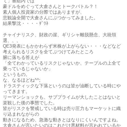
て」番組内では
豪ドルをめぐって大倉さんとトークバトル？！
素人個人投資家の分際ではありますが、
悲観論全開で大倉さんにぶつかってみました。
結果撃沈・・・・ﾀﾞﾜﾈ
チャイナリスク、財政の崖、ギリシャ離脱懸念、大統領
選、、、
QE3発表にもかかわらず米株が上がらない・・・などなど
考えられるリスクを全てぶつけてみたところ
腑に落ちる答えが
「全てわかっているリスクじゃないか、テーブルの上全て
乗っているじゃないか」
というもの。
な、なるほどね^^;
ドラスティックな下落というのは皆が油断している時にや
ってきます。
リーマンショックも、サブプライムが大したことはないと
楽観した後の事態でした。
皆がリスクを警戒している時は売り圧力もマーケットに織
り込まれながらの
動きになるため、急激な動きとはなりにくいんですよね。
大倉さんが言いたいのはこれだけ悪材料が言われているか