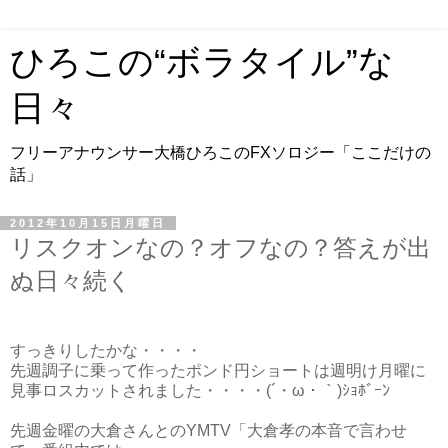
ひろこの“ボラタイル”な
日々
フリーアナウンサー大橋ひろこのFXソロジー「ここだけの
話」
2012年10月15日月曜日
リスクオンなの？オフなの？答えが出
ぬ日々続く
すっきりしたかな・・・・
先週調子に乗って作ったポンド円ショートは週明け月曜に
見事ロスカットされました・・・・(´・ω・｀)ｼｮﾎﾞｰﾝ
先週金曜の大倉さんとのYMTV「大倉孝の本音で言わせ