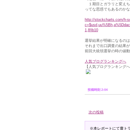
１期目とガラリと変えち
ってな思惑でもあるのかな
http://stockcharts.com/h-s
c=$usd,uu%5Bh,a%5Ddac
1,8!lb10
選挙結果が明確になるのは
それまで出口調査の結果が
前回大統領選挙の時の値動
人気ブログランキングへ
【人気ブログランキングへ
投稿時刻 2:04
次の投稿
※本レポートにて豊ト