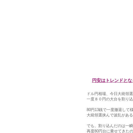
円安はトレンドとな
ドル円相場、今日大統領選
一度８０円の大台を割り込
80円13銭で一度撤退し
大統領選挟んで波乱がある
でも、割り込んだのは一瞬
再度80円台に乗せてきた