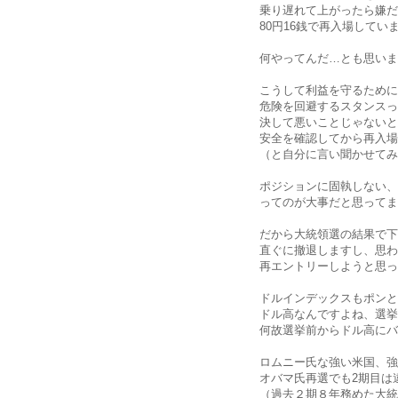
乗り遅れて上がったら嫌だ
80円16銭で再入場してい
何やってんだ…とも思いま
こうして利益を守るために
危険を回避するスタンスっ
決して悪いことじゃないと
安全を確認してから再入場
（と自分に言い聞かせてみ
ポジションに固執しない、
ってのが大事だと思ってます(｀
だから大統領選の結果で下
直ぐに撤退しますし、思わ
再エントリーしようと思っ
ドルインデックスもポンと
ドル高なんですよね、選挙
何故選挙前からドル高にバ
ロムニー氏な強い米国、強
オバマ氏再選でも2期目は
（過去２期８年務めた大統