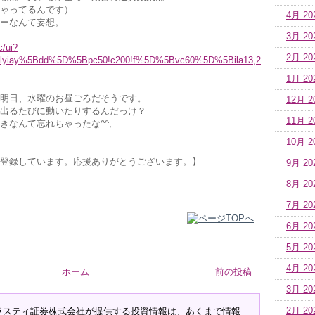
ゃってるんです）
4月 20
ーなんて妄想。
3月 20
c/ui?
2月 20
lyiay%5Bdd%5D%5Bpc50!c200!f%5D%5Bvc60%5D%5Bila13,2
1月 20
明日、水曜のお昼ごろだそうです。
12月 2
出るたびに動いたりするんだっけ？
11月 2
きなんて忘れちゃったな^^;
10月 2
登録しています。応援ありがとうございます。】
9月 20
8月 20
7月 20
6月 20
5月 20
4月 20
ホーム
前の投稿
3月 20
ラスティ証券株式会社が提供する投資情報は、あくまで情報
2月 20