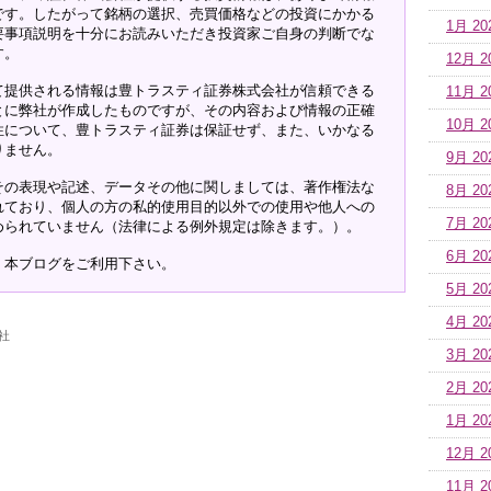
です。したがって銘柄の選択、売買価格などの投資にかかる
1月 20
要事項説明を十分にお読みいただき投資家ご自身の判断でな
す。
12月 2
て提供される情報は豊トラスティ証券株式会社が信頼できる
11月 2
とに弊社が作成したものですが、その内容および情報の正確
10月 2
性について、豊トラスティ証券は保証せず、また、いかなる
りません。
9月 20
その表現や記述、データその他に関しましては、著作権法な
8月 20
れており、個人の方の私的使用目的以外での使用や他人への
7月 20
められていません（法律による例外規定は除きます。）。
6月 20
、本ブログをご利用下さい。
5月 20
4月 20
社
3月 20
2月 20
1月 20
12月 2
11月 2