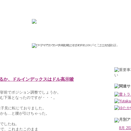
ひろこの“ボラタイル”な日々
フリーアナウンサー大橋ひろこのFXソロジー「ここだけの話」
2012年11月7日水曜日
るか、ドルインデックスはドル高示唆
挙前でポジション調整でしょうか。
む下落となったのですが・・・。
て様子見に転じておりました。
かも…と腰が引けちゃった。
でしたね。
8月 20
ので、これまたこのまま