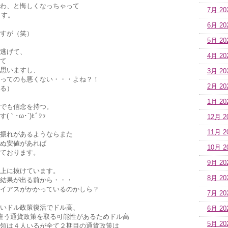
わ、と悔しくなっちゃって
7月 20
ます。
6月 20
すが（笑）
5月 20
逃げて、
4月 20
て
思いますし、
3月 20
ってのも悪くない・・・よね？！
2月 20
る）
1月 20
でも信念を持つ。
･ω･´)ﾋﾞｼｯ
12月 2
11月 2
振れがあるようならまた
ぬ安値があれば
10月 2
ております。
9月 20
上に抜けています。
8月 20
結果が出る前から・・・
イアスがかかっているのかしら？
7月 20
いドル政策復活でドル高、
6月 20
違う通貨政策を取る可能性があるためドル高
5月 20
領は４人いるが全て２期目の通貨政策は