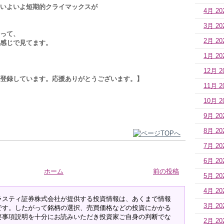
いよいよ短期的クライマックスが
4月 20
3月 20
って、
2月 20
感じで見てます。
1月 20
12月 2
登録しています。応援ありがとうございます。】
11月 2
10月 2
9月 20
8月 20
7月 20
6月 20
ホーム
前の投稿
5月 20
4月 20
ラスティ証券株式会社が提供する投資情報は、あくまで情報
3月 20
です。したがって銘柄の選択、売買価格などの投資にかかる
要事項説明を十分にお読みいただき投資家ご自身の判断でな
2月 20