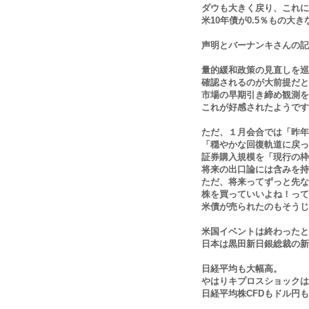
ダウも大きく戻り、これに
米10年債が0.5％もの大
声明とバーナンキさんの記
量的緩和政策の見直しを巡
確認されるのが大前提だと
市場の早期引き締め観測を
これが好感されたようです
ただ、１月会合では「昨年
「穏やかな回復軌道に戻っ
証券購入規模を「現行の枠
将来の出口論には含みを持
ただ、将来ってずっと先な
株を買っていいよね！って
米債が売られたのもそうじ
米国イベントは終わったと
日本は黒田新日銀総裁の新
日経平均も大幅高。
やはりキプロスショックは
日経平均株CFDもドル円