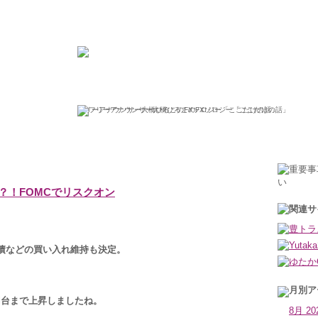
ひろこの“ボラタイル”な日々
フリーアナウンサー大橋ひろこのFXソロジー「ここだけの話」
2013年3月21日木曜日
？！FOMCでリスクオン
国債などの買い入れ維持も決定。
円台まで上昇しましたね。
8月 20