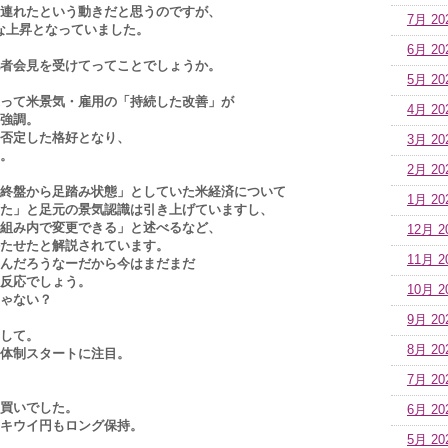
連れたという動きだと思うのですが、
7月 20
きな上昇となっていました。
6月 20
者会見を受けてってことでしょうか。
5月 20
って米景気・雇用の「持続した改善」が
4月 20
強調。
否定した格好となり、
3月 20
。
2月 20
終盤から足踏み状態」としていた米経済について
1月 20
た」と足元の景気認識は引き上げていますし、
組み内で変更できる」と述べるなど、
12月 2
たせたと解説されています。
11月 2
んだろうなーだから今はまだまだ
反応でしょう。
10月 2
ゃない？
9月 20
して。
8月 20
体制スタートに注目。
7月 20
買いでした。
6月 20
もキウイ円もロング保持。
5月 20