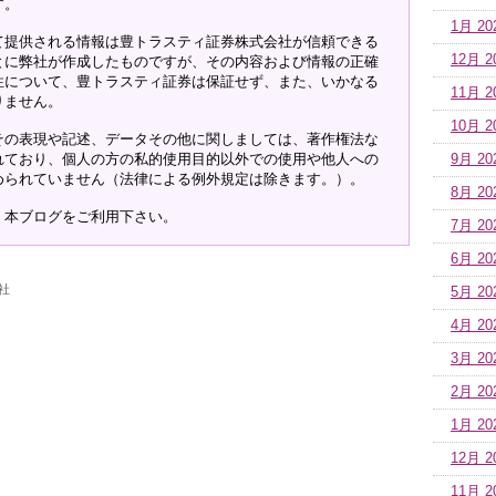
す。
1月 20
て提供される情報は豊トラスティ証券株式会社が信頼できる
12月 2
とに弊社が作成したものですが、その内容および情報の正確
性について、豊トラスティ証券は保証せず、また、いかなる
11月 2
りません。
10月 2
その表現や記述、データその他に関しましては、著作権法な
れており、個人の方の私的使用目的以外での使用や他人への
9月 20
められていません（法律による例外規定は除きます。）。
8月 20
、本ブログをご利用下さい。
7月 20
6月 20
社
5月 20
4月 20
3月 20
2月 20
1月 20
12月 2
11月 2