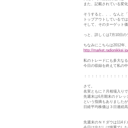
また、記載されている変化
そうすると、、、なんと「
トップアウトしているでは
そして、そのターゲット価
っと、詳しくは7月10日のラ
ちなみにこちらは2012
http://market.radionikkei.
私のトレードにも多大なる
今日の収録を終えて私の中
：：：：：：：：：：：：
さて。
名実ともに７月相場入りで
先週末は6月期末のドレッ
という指摘もありましたが
日経平均株価は３日連続高
先週末のＮＹダウは114
今日は出だしは慎重でした