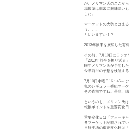
が、メリマン氏のここから
場展望は非常に興味深いも
した。
マーケットの大勢とはまる
う、、、
といいますか！？
2013年後半を展望した有
その前、7月10日にラジオNI
「2013年前半を振り返る
昨年メリマン氏が予想した
今年前半の予想を検証する
7月10日水曜日16：45～
私のレギュラー番組マーケ
その直前ですね。是非、聴
というのも、メリマン氏は
転換ポイントを重要変化日
重要変化日は「フォーキャ
各マーケット記載されてい
日経平均の重要変化日は「