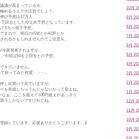
論議が高まっている今、
10月 2
極めるうえで大注目でしょう。
伸び予想は17万人、
9月 20
人を下回るとした控えめ予想となっています。
8月 20
ら7.5％へ低下予想。
ですので、明日のISMとかADPとか
7月 20
されるかもしれませんのでご注意を。
6月 20
が今夜発表されますが、
5月 20
が、今回は50を上回るとの予想。
4月 20
できていません。
ドルで拾ってみた程度・・・。
3月 20
2月 20
押し目買いで見ていますが、
ーを形成しちゃうんじゃないかって形よね。
1月 20
場かなぁ。ここを超えて100円超えがあっさり
買うしかないですけれどね。
12月 2
11月 2
10月 2
登録しています。応援ありがとうございます。】
9月 20
8月 20