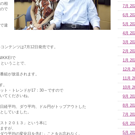
の相
7月 20
ので
6月 20
5月 20
で違
4月 20
3月 20
料コンテンツは7月12日発売です。
2月 20
KKEIで
1月 20
」ということで、
12月 2
番組が放送されます。
11月 2
です。
10月 2
ット・トレンドが17：30～ですので
いてくださいね。
9月 20
8月 20
日経平均、ダウ平均、ドル円がトップアウトした
としていました。
7月 20
スト２０１３」という本に
6月 20
ますが、
5月 20
ダウ平均の変化日を含む」ことをお忘れなく。