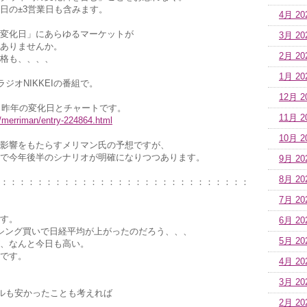
日の±3営業日も含みます。
4月 20
変化日」にあらゆるマーケットが
3月 20
ありませんか。
2月 20
格も、、、、
1月 20
ジオNIKKEIの番組で。
12月 2
年、昨年の変化日とチャートです。
11月 2
jp/merriman/entry-224864.html
10月 2
影響をもたらすメリマン氏の予想ですが、
で今年後半のシナリオが明確になりつつあります。
9月 20
8月 20
：：：：：：：：：：：：：：：：：：：：：：：：：：：：
7月 20
す。
6月 20
シング買いで日経平均が上がったのだろう、、、
5月 20
、なんと今日も高い。
です。
4月 20
3月 20
ドルも安かったことも考えれば
2月 20
。