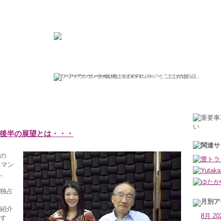
ひろこの“ボラタイル”な日々
フリーアナウンサー大橋ひろこのFXソロジー「ここだけの話」
2013年7月1日月曜日
年後半の展望とは・・・
の
リマン
。
が独占
紹介
8月 20
す