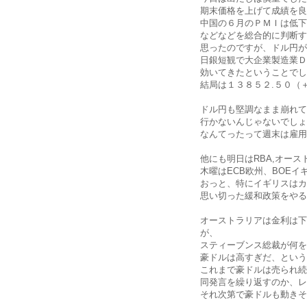
期末価格を上げて成績を良
中国の６月のＰＭＩは低下
などなどを総合的に判断す
思ったのですが、ドル円が
日銀短観で大企業製造業Ｄ
効いてきたということでし
結局は１３８５２.５０（
ドル円も堅調なまま崩れて
行かないんじゃないでしょ
なんてったって週末は雇用
他にも明日はRBA,オー
木曜はECB欧州、BOE
おっと、特にイギリスはカ
思い切った緩和政策をやる
オーストラリアは金利は下
が、
スティーブンス総裁が何を
豪ドルは高すぎだ、という
これまで豪ドルは売られ続
同発言を繰り返すのか、レ
それ次第で豪ドルも動きそ