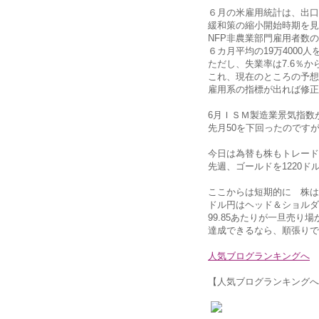
６月の米雇用統計は、出口
緩和策の縮小開始時期を見
NFP非農業部門雇用者数の
６カ月平均の19万4000
ただし、失業率は7.6％か
これ、現在のところの予想
雇用系の指標が出れば修正
6月ＩＳＭ製造業景気指数
先月50を下回ったのです
今日は為替も株もトレード
先週、ゴールドを1220
ここからは短期的に 株は
ドル円はヘッド＆ショルダ
99.85あたりが一旦売り
達成できるなら、順張りで
人気ブログランキングへ
【人気ブログランキングへ