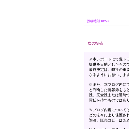
投稿時刻 18:53
次の投稿
※本レポートにて豊ト
提供を目的としたもの
最終決定は、弊社の重
さるようにお願いしま
※また、本ブログ内に
と判断した情報源をも
性、完全性または適時
責任を持つものではあ
※ブログ内容について
どの法令により保護さ
譲渡、販売コピーは認