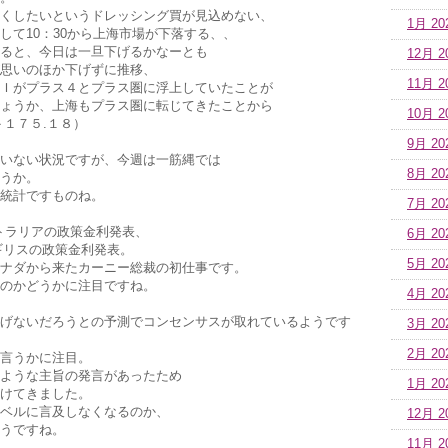
くしたいというドレッシング買が見込めない、
1月 20
して10：30から上海市場が下落する、、
ると、今日は一旦下げるかなーとも
12月 2
思いのほか下げずに推移、
11月 2
Ｉがプラス４とプラス圏に浮上していたことが
ょうか、上海もプラス圏に転じてきたことから
10月 2
＋１７５.１８）
9月 20
いない状況ですが、今週は一筋縄では
8月 20
うか。
統計ですものね。
7月 20
ストラリアの政策金利発表、
6月 20
イギリスの政策金利発表。
5月 20
ナダから来たカーニー総裁の初仕事です。
のかどうかに注目ですね。
4月 20
げないだろうとの予測でコンセンサスが取れているようです
3月 20
2月 20
言うかに注目。
ような主旨の発言があったため
1月 20
けてきました。
ベルに言及しなくなるのか、
12月 2
うですね。
11月 2