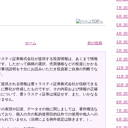
7月 20
6月 20
5月 20
4月 20
3月 20
ホーム
前の投稿
2月 20
ラスティ証券株式会社が提供する投資情報は、あくまで情報
1月 20
です。したがって銘柄の選択、売買価格などの投資にかかる
12月 2
要事項説明を十分にお読みいただき投資家ご自身の判断でな
す。
11月 2
て提供される情報は豊トラスティ証券株式会社が信頼できる
10月 2
とに弊社が作成したものですが、その内容および情報の正確
9月 20
性について、豊トラスティ証券は保証せず、また、いかなる
りません。
8月 20
その表現や記述、データその他に関しましては、著作権法な
7月 20
れており、個人の方の私的使用目的以外での使用や他人への
められていません（法律による例外規定は除きます。）。
6月 20