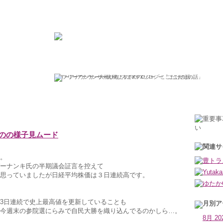
ひろこの“ボラタイル”な日々
フリーアナウンサー大橋ひろこのFXソロジー「ここだけの話」
2013年7月17日水曜日
のの様子見ムード
。
ーナンキ氏の半期議会証言を控えて
思っていましたが日経平均株価は３日連続高です。
3日連続で史上最高値を更新していることも
今週末の参院選にらみで自民大勝を織り込んでるのかしら…。
8月 20