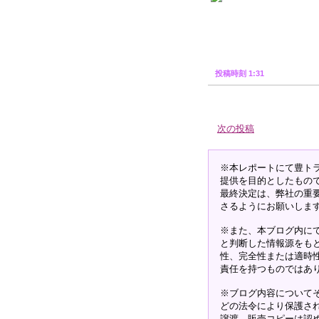
投稿時刻 1:31
次の投稿
※本レポートにて豊ト
提供を目的としたもの
最終決定は、弊社の重
さるようにお願いしま
※また、本ブログ内に
と判断した情報源をも
性、完全性または適時
責任を持つものではあ
※ブログ内容について
どの法令により保護さ
譲渡、販売コピーは認