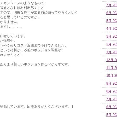
チキンレースのようなもので、
7月 20
答えとなれば材料出尽くしと
すので、明確な答えが出る前に売ってやろうという
6月 20
ると思っているのですが、
5月 20
かりません。
ますし、、、。
4月 20
に徹しています。
3月 20
だ保有中。
2月 20
うやく売りコスト近辺まで下げてきました。
という材料が出る前のポジション調整が
1月 20
れませんけど。
12月 2
あんまり新しいポジション作るべからずです。
11月 2
10月 2
9月 20
8月 20
7月 20
登録しています。応援ありがとうございます。】
6月 20
5月 20