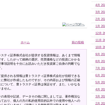
4月 20
3月 20
2月 20
1月 20
12月 2
11月 2
ホーム
前の投稿
10月 2
9月 20
ラスティ証券株式会社が提供する投資情報は、あくまで情報
です。したがって銘柄の選択、売買価格などの投資にかかる
8月 20
要事項説明を十分にお読みいただき投資家ご自身の判断でな
す。
7月 20
6月 20
て提供される情報は豊トラスティ証券株式会社が信頼できる
とに弊社が作成したものですが、その内容および情報の正確
5月 20
性について、豊トラスティ証券は保証せず、また、いかなる
りません。
4月 20
その表現や記述、データその他に関しましては、著作権法な
3月 20
れており、個人の方の私的使用目的以外での使用や他人への
2月 20
められていません（法律による例外規定は除きます。）。