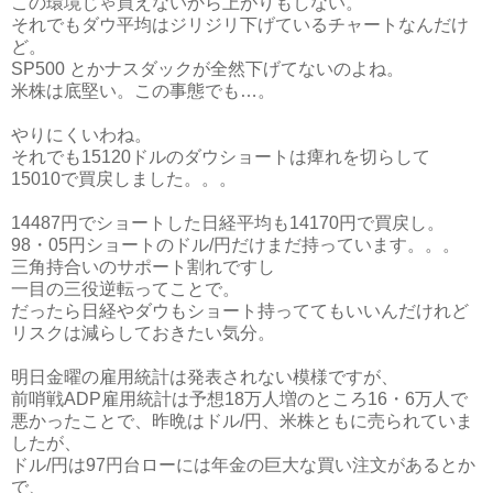
この環境じゃ買えないから上がりもしない。
それでもダウ平均はジリジリ下げているチャートなんだけ
ど。
SP500 とかナスダックが全然下げてないのよね。
米株は底堅い。この事態でも…。
やりにくいわね。
それでも15120ドルのダウショートは痺れを切らして
15010で買戻しました。。。
14487円でショートした日経平均も14170円で買戻し。
98・05円ショートのドル/円だけまだ持っています。。。
三角持合いのサポート割れですし
一目の三役逆転ってことで。
だったら日経やダウもショート持っててもいいんだけれど
リスクは減らしておきたい気分。
明日金曜の雇用統計は発表されない模様ですが、
前哨戦ADP雇用統計は予想18万人増のところ16・6万人で
悪かったことで、昨晩はドル/円、米株ともに売られていま
したが、
ドル/円は97円台ローには年金の巨大な買い注文があるとか
で、