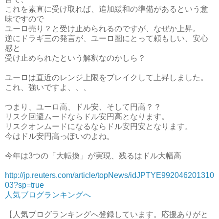
これを素直に受け取れば、追加緩和の準備があるという意
味ですので
ユーロ売り？と受け止められるのですが、なぜか上昇。
逆にドラギ三の発言が、ユーロ圏にとって頼もしい、安心
感と
受け止められたという解釈なのかしら？
ユーロは直近のレンジ上限をブレイクして上昇しました。
これ、強いですよ、、、
つまり、ユーロ高、ドル安、そして円高？？
リスク回避ムードならドル安円高となります。
リスクオンムードになるならドル安円安となります。
今はドル安円高っぽいのよね。
今年は3つの「大転換」が実現、残るはドル大幅高
http://jp.reuters.com/article/topNews/idJPTYE992046201310
03?sp=true
人気ブログランキングへ
【人気ブログランキングへ登録しています。応援ありがと