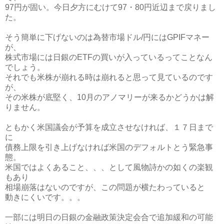
97円が固い。今日夕方にむけて97・80円近辺まで戻りまし
た。
そう簡単に下げないのは為替市場ドル/円にはGPIFマネー
が、
株式市場には日銀のETFの買いが入っているってことなん
でしょう。
それでも米株が崩れる時は崩れると思って見ているのです
が、
その米株が底堅く、10月のアノマリーが来るかどうかは解
りません。
ともかく米国議会が予算を成立させなければ、１７日まで
に
債務上限を引き上げなければ米国のデフォルトとう緊急事
態。
米国ではよくあること、、、として風物詩かの如くの楽観
もあり
相場崩落はないのですが、この問題が横たわっていると
動きにくいです。。。
一部には明日の日銀の金融政策決定会合で追加緩和の可能