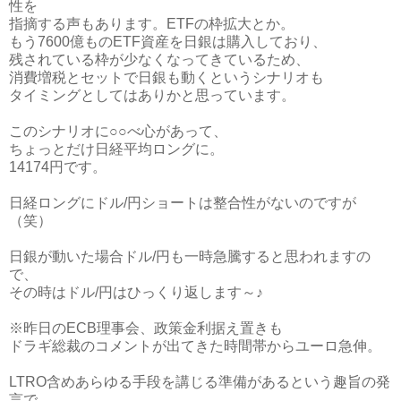
性を
指摘する声もあります。ETFの枠拡大とか。
もう7600億ものETF資産を日銀は購入しており、
残されている枠が少なくなってきているため、
消費増税とセットで日銀も動くというシナリオも
タイミングとしてはありかと思っています。
このシナリオに○○べ心があって、
ちょっとだけ日経平均ロングに。
14174円です。
日経ロングにドル/円ショートは整合性がないのですが
（笑）
日銀が動いた場合ドル/円も一時急騰すると思われますの
で、
その時はドル/円はひっくり返します～♪
※昨日のECB理事会、政策金利据え置きも
ドラギ総裁のコメントが出てきた時間帯からユーロ急伸。
LTRO含めあらゆる手段を講じる準備があるという趣旨の発
言で、