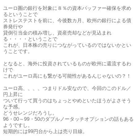
ユーロ圏の銀行を対象に８％の資本バッファー確保を求め
るということで
ストレステストを前に、今後数カ月、欧州の銀行による債
券発行や
貸倒引当金の積み増し、資産売却などが見込まれ
る・・・・ということで
これが、日本株の売りにつながっているのではないかとい
うことです。
となると、海外に投資されているものが欧州に還流するわ
けで
これがユーロ高にも繋がる可能性があるんじゃないの？！
ユーロ高、、、、つまりドル安なので、今回のこのドル／
円上昇に
ついて行って買うのはちょっとやめといたほうがよさそう
な予感。
どうせレンジだろうし。
96・00～99・50のダブルノータッチオプションの話もある
ようですし。
短期的には99円台から上は売り目線。