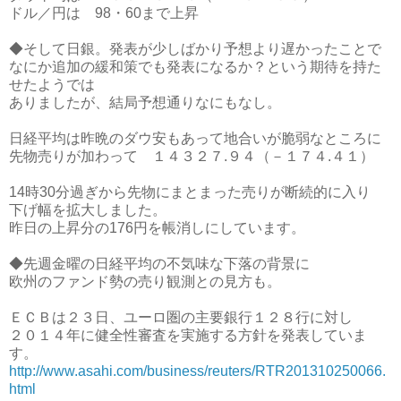
ドル／円は 98・60まで上昇
◆そして日銀。発表が少しばかり予想より遅かったことで
なにか追加の緩和策でも発表になるか？という期待を持た
せたようでは
ありましたが、結局予想通りなにもなし。
日経平均は昨晩のダウ安もあって地合いが脆弱なところに
先物売りが加わって １４３２７.９４（－１７４.４１）
14時30分過ぎから先物にまとまった売りが断続的に入り
下げ幅を拡大しました。
昨日の上昇分の176円を帳消しにしています。
◆先週金曜の日経平均の不気味な下落の背景に
欧州のファンド勢の売り観測との見方も。
ＥＣＢは２３日、ユーロ圏の主要銀行１２８行に対し
２０１４年に健全性審査を実施する方針を発表していま
す。
http://www.asahi.com/business/reuters/RTR201310250066.
html