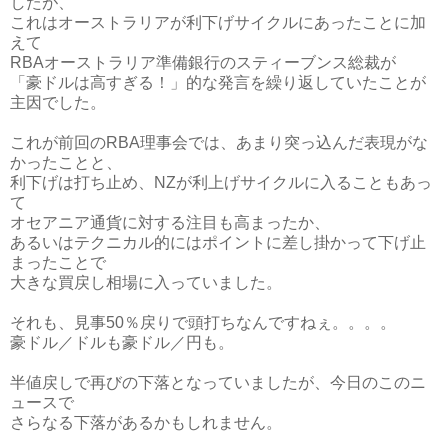
したが、
これはオーストラリアが利下げサイクルにあったことに加
えて
RBAオーストラリア準備銀行のスティーブンス総裁が
「豪ドルは高すぎる！」的な発言を繰り返していたことが
主因でした。
これが前回のRBA理事会では、あまり突っ込んだ表現がな
かったことと、
利下げは打ち止め、NZが利上げサイクルに入ることもあっ
て
オセアニア通貨に対する注目も高まったか、
あるいはテクニカル的にはポイントに差し掛かって下げ止
まったことで
大きな買戻し相場に入っていました。
それも、見事50％戻りで頭打ちなんですねぇ。。。。
豪ドル／ドルも豪ドル／円も。
半値戻しで再びの下落となっていましたが、今日のこのニ
ュースで
さらなる下落があるかもしれません。