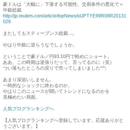
豪ドルは「大幅に」下落する可能性、交易条件の悪化で＝
中銀総裁
http://jp.reuters.com/article/topNews/idJPTYE99R08R20131
029
またしてもスティーブンス総裁…。
やはり中銀に逆らうなでしょうか。
ということで豪ドル／円93.10円で軽めにショート。
ああ、この時期は逆張りだって、言ってるのに（笑）
つい落ちたところの戻りで売ってしまいました^^;
あまり深追いしません。
一時的なショックに終わるのか、
やはりこのニュースが聞いてトレンドになるのかを
見極めたい局面。
人気ブログランキングへ
【人気ブログランキングへ登録しています。応援ありがと
うございます。】