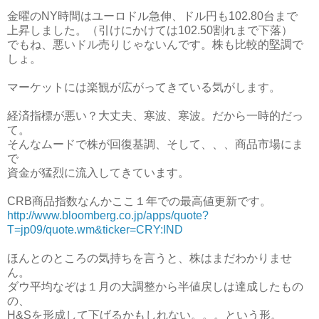
金曜のNY時間はユーロドル急伸、ドル円も102.80台まで
上昇しました。（引けにかけては102.50割れまで下落）
でもね、悪いドル売りじゃないんです。株も比較的堅調で
しょ。
マーケットには楽観が広がってきている気がします。
経済指標が悪い？大丈夫、寒波、寒波。だから一時的だっ
て。
そんなムードで株が回復基調、そして、、、商品市場にま
で
資金が猛烈に流入してきています。
CRB商品指数なんかここ１年での最高値更新です。
http://www.bloomberg.co.jp/apps/quote?
T=jp09/quote.wm&ticker=CRY:IND
ほんとのところの気持ちを言うと、株はまだわかりませ
ん。
ダウ平均なぞは１月の大調整から半値戻しは達成したもの
の、
H&Sを形成して下げるかもしれない。。。という形。