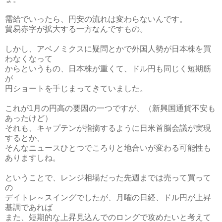
需給でいったら、円安の流れは変わらないんです。
貿易赤字が拡大する一方なんですもの。
しかし、アベノミクスに疑問とかで外国人勢が日本株を買
わなくなって
からというもの、日本株が重くて、ドル円も同じく短期筋
が
円ショートを手じまってきていました。
これが1月の円高の要因の一つですが、（新興国通貨不安も
あったけど）
それも、キャプテンが指摘するように日米首脳会議が実現
するとか、
そんなニュースひとつでころりと地合いが変わる可能性も
ありますしね。
ということで、レンジ相場だった先週までは売って買って
の
デイトレ～スイングでしたが、月曜の日経、ドル円が上昇
基調であれば
また、短期的な上昇見込んでのロングで攻めたいと考えて