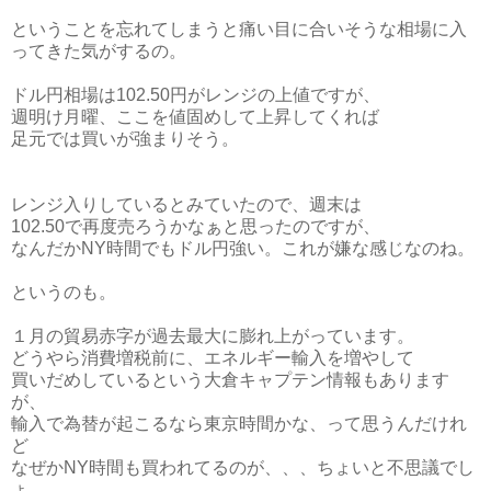
ということを忘れてしまうと痛い目に合いそうな相場に入
ってきた気がするの。
ドル円相場は102.50円がレンジの上値ですが、
週明け月曜、ここを値固めして上昇してくれば
足元では買いが強まりそう。
レンジ入りしているとみていたので、週末は
102.50で再度売ろうかなぁと思ったのですが、
なんだかNY時間でもドル円強い。これが嫌な感じなのね。
というのも。
１月の貿易赤字が過去最大に膨れ上がっています。
どうやら消費増税前に、エネルギー輸入を増やして
買いだめしているという大倉キャプテン情報もあります
が、
輸入で為替が起こるなら東京時間かな、って思うんだけれ
ど
なぜかNY時間も買われてるのが、、、ちょいと不思議でし
ょ。