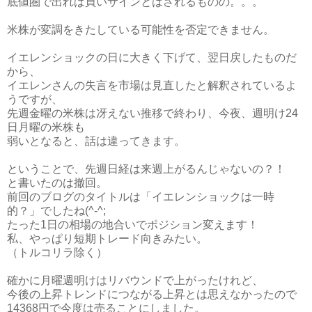
底値圏で出れば買いサインとはされるものの。。。
米株が変調をきたしている可能性を否定できません。
イエレンショックの日に大きく下げて、翌日戻したものだ
から、
イエレンさんの失言を市場は見直したと解釈されているよ
うですが、
先週金曜の米株は冴えない推移で終わり、今夜、週明け24
日月曜の米株も
弱いとなると、話は違ってきます。
ということで、先週日経は来週上がるんじゃないの？！
と書いたのは撤回。
前回のブログのタイトルは「イエレンショックは一時
的？」でしたね(^-^;
たった1日の相場の地合いでポジション変えます！
私、やっぱり短期トレード向きみたい。
（トルコリラ除く）
確かに月曜週明けはリバウンドで上がったけれど、
今後の上昇トレンドにつながる上昇とは思えなかったので
14368円で今度は売ることにしました。