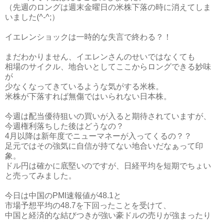
（先週のロングは週末金曜日の米株下落の時に消えてしま
いました(^-^;）
イエレンショックは一時的な失言で終わる？！
まだわかりません、イエレンさんのせいではなくても
相場のサイクル、地合いとしてここからロングできる妙味
が
少なくなってきているような気がする米株。
米株が下落すれば無傷ではいられない日本株。
今週は配当優待狙いの買いが入ると期待されていますが、
今週権利落ちした後はどうなの？
4月以降は新年度でニューマネーが入ってくるの？？
足元ではその強気に自信が持てない地合いだなぁって印
象。
ドル円は確かに底堅いのですが、日経平均を短期でちょい
と売ってみました。
今日は中国のPMI速報値が48.1と
市場予想平均の48.7を下回ったことを受けて、
中国と経済的な結びつきが強い豪ドルの売りが強まったり