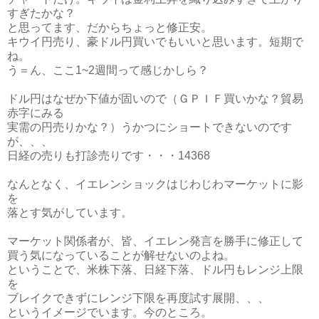
すぎたかな？
と思ってます、だからちょっと修正安。
キウイ円売り、豪ドル円買いでもいいと思います。短期で
ね。
う＝ん、ここ1~2週間って感じかしら？
ドル円はなぜか下値が固いので（ＧＰＩＦ買いかな？貿易
赤字にみる
実需の円売りかな？）うかつにショートできないのです
が、、、
日経の売りも打診売りです・・・14368
なんとなく、イエレンショックはじわじわマーケットに影
を
落とす気がしています。
マーケット関係者が、皆、イエレン発言を勝手に修正して
買う気になっていることが解せないのよね。
ということで、米株下落、日経下落、ドル円もレンジ上限
を
ブレイクできずにレンジ下限を再度試す展開、、、
というイメージでいます。今のところ。