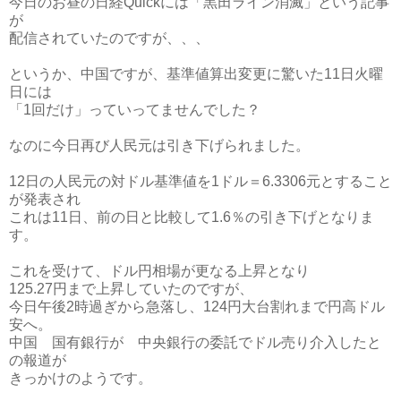
今日のお昼の日経Quickには「黒田ライン消滅」という記事
が
配信されていたのですが、、、
というか、中国ですが、基準値算出変更に驚いた11日火曜
日には
「1回だけ」っていってませんでした？
なのに今日再び人民元は引き下げられました。
12日の人民元の対ドル基準値を1ドル＝6.3306元とすること
が発表され
これは11日、前の日と比較して1.6％の引き下げとなりま
す。
これを受けて、ドル円相場が更なる上昇となり
125.27円まで上昇していたのですが、
今日午後2時過ぎから急落し、124円大台割れまで円高ドル
安へ。
中国 国有銀行が 中央銀行の委託でドル売り介入したと
の報道が
きっかけのようです。