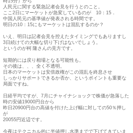
時15分）から
人民元に関する緊急記者会見を行うとのこと。
ここ2日にマーケットが急変しているのが 10：15．
中国人民元の基準値が発表される時間です。
明日の10：15にもマーケットは混乱するのか？
いえ、明日は記者会見を控えたタイミングでもありますし
3日続けての大幅な切り下げはないでしょう。
というのが柯 隆さんの見方です。
短期的には戻り相場となる可能性も。
その後は、、、全く不透明。
日本のマーケットは安倍政権がこの混乱を終息させ
しっかりサポートできるか否か、というポイントも重要な
局面ですね。
日経平均ですが、7月にチャイナショックで株価が急落した
時の安値19000円台から
昨日20900円台の高値を付けた上げ幅に対しての50％押し
が
20055円近辺です。
今夜はテクニカル的に半値押し水準までで下げてきていま