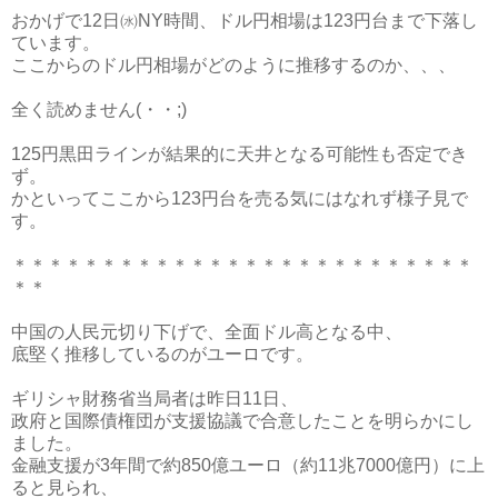
おかげで12日㈬NY時間、ドル円相場は123円台まで下落し
ています。
ここからのドル円相場がどのように推移するのか、、、
全く読めません(・・;)
125円黒田ラインが結果的に天井となる可能性も否定でき
ず。
かといってここから123円台を売る気にはなれず様子見で
す。
＊＊＊＊＊＊＊＊＊＊＊＊＊＊＊＊＊＊＊＊＊＊＊＊＊＊
＊＊
中国の人民元切り下げで、全面ドル高となる中、
底堅く推移しているのがユーロです。
ギリシャ財務省当局者は昨日11日、
政府と国際債権団が支援協議で合意したことを明らかにし
ました。
金融支援が3年間で約850億ユーロ（約11兆7000億円）に上
ると見られ、