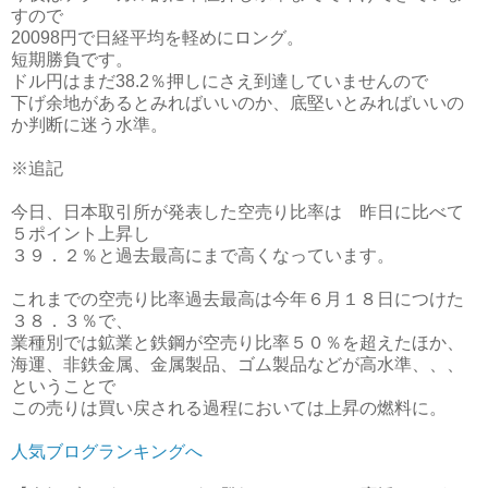
すので
20098円で日経平均を軽めにロング。
短期勝負です。
ドル円はまだ38.2％押しにさえ到達していませんので
下げ余地があるとみればいいのか、底堅いとみればいいの
か判断に迷う水準。
※追記
今日、日本取引所が発表した空売り比率は 昨日に比べて
５ポイント上昇し
３９．２％と過去最高にまで高くなっています。
これまでの空売り比率過去最高は今年６月１８日につけた
３８．３％で、
業種別では鉱業と鉄鋼が空売り比率５０％を超えたほか、
海運、非鉄金属、金属製品、ゴム製品などが高水準、、、
ということで
この売りは買い戻される過程においては上昇の燃料に。
人気ブログランキングへ