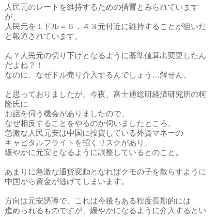
人民元のレートを維持するための措置とみられています
が、
人民元を１ドル＝６．４３元付近に維持することが狙いだ
と報道されています。
ん？人民元の切り下げとなるように基準値算出変更したん
だよね？！
なのに、なぜドル売り介入するんでしょう…解せん。
と思っておりましたが、今夜、富士通総研経済研究所の柯
隆氏に
お話を伺う機会がありましたので、
なぜ相反することをやるのか伺いましたところ、
急激な人民元安は中国に投資している外資マネーの
キャピタルフライトを招くリスクがあり、
緩やかに元安となるように調整しているとのこと。
あまりに急激な通貨変動となればクモの子を散らすように
中国から資金が逃げてしまいます。
方向は元安誘導で、これは今後もある程度長期的には
進められるものですが、緩やかになるように介入するとい