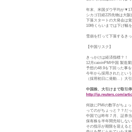
年末、米国ダウ平均が▼178
シカゴ日経225先物は大阪
下落スタートの大発会は覚
10時くらいまでは下げ幅
雪崩を打って下落するきっ
【中国リスク】
きっかけは経済指標？！
12月caixinPMI中国 
予想の48.9を下回った事
今年から採用されたという
（採用初日に発動…）大引
中国株、大引けまで取引停
http://jp.reuters.com/ar
何故にPMIの数字がちょ
ってのがちょっと？？だっ
中国では昨年７月、証券当
保有株を半年間売却しない
その指示が期限を迎えると
売りを禁じられていた大株