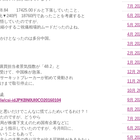
7月 20
.84 17425.00ドルと下落していたこと、
比▼240円 18760円であったことを考慮すると
6月 20
悟していたのですが、
5月 20
を縮小するご祝儀相場的ムードだったのよね。
4月 20
かけとなったのは多分中国。
3月 20
2月 20
1月 20
製造業購買担当者景気指数が「48.2」と
を受けて、中国株が急落。
12月 2
サーキットブレーカーが初めて発動され
11月 2
けまで取引停止に。
10月 2
止
ticle/csi-idJPKBN0UI0CO20160104
9月 20
8月 20
っと悪いだけでこんなに慌てふためいてるわけ？！
たのですが、どうやら
7月 20
局が株価下支えのため国有企業などに
よう指示していたのですが、今月8日に、
6月 20
いうこともあって、
5月 20
主らの大量の売り注文が出る可能性があるみたい。