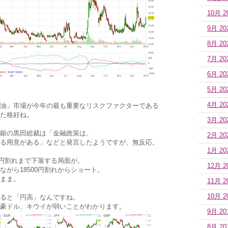
10月 2
9月 20
8月 20
7月 20
6月 20
5月 20
4月 20
油」市場が今年の最も重要なリスクファクターである
た格好ね。
3月 20
銀の黒田総裁は「金融政策は、
2月 20
る用意がある」などと発言したようですが、無反応。
1月 20
0円割れまで下落する局面が。
12月 2
がら18500円割れからショート。
まま。
11月 2
10月 2
ると「円高」なんですね。
豪ドル、キウイが弱いことがわかります。
9月 20
8月 20