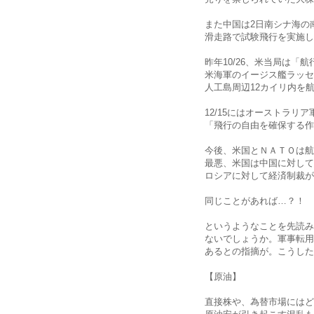
また中国は2日南シナ海の
滑走路で試験飛行を実施し
昨年10/26、米当局は
米海軍のイージス艦ラッセ
人工島周辺12カイリ内を
12/15にはオーストラリ
「飛行の自由を確保する作
今後、米国とＮＡＴＯは航
最悪、米国は中国に対して
ロシアに対して経済制裁が
同じことがあれば…？！
というようなことを先読み
ないでしょうか。軍事転用
あるとの指摘が。こうした
【原油】
直接株や、為替市場にはど