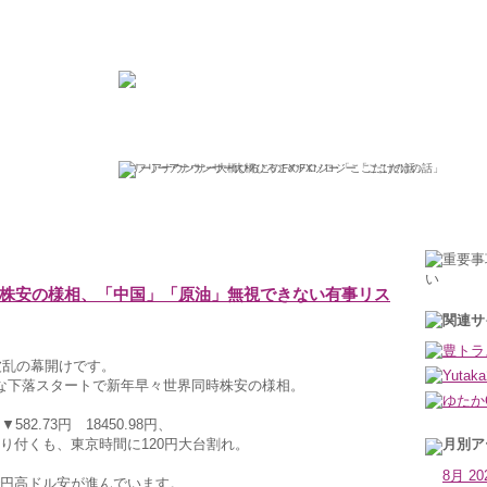
ひろこの“ボラタイル”な日々
フリーアナウンサー大橋ひろこのFXソロジー「ここだけの話」
2016年1月5日火曜日
同時株安の様相、「中国」「原油」無視できない有事リス
波乱の幕開けです。
きな下落スタートで新年早々世界同時株安の様相。
82.73円 18450.98円、
で寄り付くも、東京時間に120円大台割れ。
8月 20
まで円高ドル安が進んでいます。