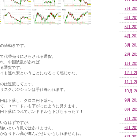
7月 20
6月 20
5月 20
4月 20
3月 20
の値動きです。
2月 20
て代替売りにさらされる通貨。
れ、中国波乱があれば
1月 20
る通貨です。
12月 2
イも連れ安ということになるって感じかな。
11月 2
のは逆流してます。
リスクポジションは手仕舞われます。
10月 2
9月 20
円は下落し、クロス円下落へ。
て、ユーロドルも下がったように見えます。
8月 20
円下落につれてポンドドルも下げちゃった？！
7月 20
いなはずですが、
6月 20
強いという風ではありません。
かなりドル高が進んだせいかもしれませんね。