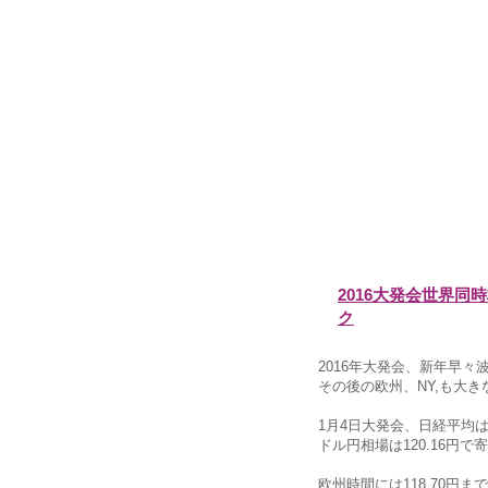
2016大発会世界
ク
2016年大発会、新年早々
その後の欧州、NY,も大
1月4日大発会、日経平均は▼5
ドル円相場は120.16円
欧州時間には118.70円