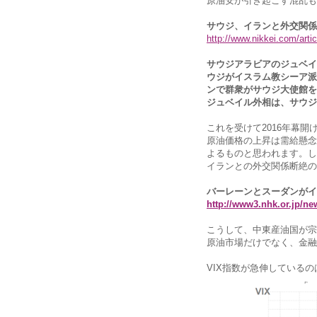
原油安が引き起こす混乱も
サウジ、イランと外交関係
http://www.nikkei.com/a
サウジアラビアのジュベイ
ウジがイスラム教シーア派
ンで群衆がサウジ大使館を
ジュベイル外相は、サウジ
これを受けて2016年幕
原油価格の上昇は需給懸念
よるものと思われます。し
イランとの外交関係断絶の
バーレーンとスーダンがイ
http://www3.nhk.or.jp/n
こうして、中東産油国が宗
原油市場だけでなく、金融
VIX指数が急伸している