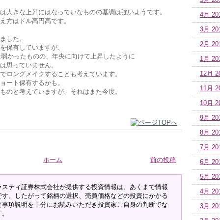
5月 20
は大きな上昇にはなっていなものの基調は強いようです。
4月 20
え方はドル高円高です。
3月 20
ました。
2月 20
を保有していますが、
初は弱かったものの、年央に向けて上昇したように
1月 20
は思っていません。
12月 2
でロングメイクすることも考えています。
ョート保有するかも。
11月 2
ものと考えていますが、それはまた今度。
10月 2
9月 20
8月 20
7月 20
ホーム
前の投稿
6月 20
5月 20
ラスティ証券株式会社が提供する投資情報は、あくまで情報
4月 20
です。したがって銘柄の選択、売買価格などの投資にかかる
要事項説明を十分にお読みいただき投資家ご自身の判断でな
3月 20
す。