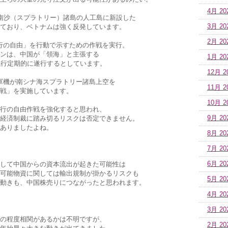
4月 20
南沙（スプラトリー）諸島の人工島に新設した
ており、ベトナムは強く反発しています。
3月 20
2月 20
「航行の自由」を行動で示すための作戦を実行。
ンは、中国が「領海」と主張する
1月 20
航行定期的に遂行するとしています。
12月 2
ア軍機が南シナ海スプラトリー諸島上空を
11月 2
戦」を実施しています。
10月 2
行の自由作戦を強化すると思われ、
経済制裁に踏み切るリスクは否定できません。
9月 20
ありましたよね。
8月 20
7月 20
して中国からの資本流出が起きた可能性は
6月 20
可能物資に関しては輸出規制が掛かるリスクも
5月 20
動きも、中国株売りにつながったと思われます。
4月 20
3月 20
の程度相関があるかは不明ですが、
2月 20