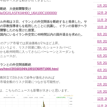
年始早々大きな動きが出てきました。
1月 20
断絶 大使館襲撃受け
rticle/DGXLASFK04H0O_U6A100C1000000/
12月 2
11月 2
ル外相は３日、イランとの外交関係を断絶すると発表した。サ
の宗教指導者らを処刑したことに抗議し、イランの首都テヘラ
10月 2
襲撃したのを受けた措置。
国内にいるイラン外交官に48時間以内の国外退去を求めた。
9月 20
8月 20
開けのアジア市場では原油価格が2％ほど上昇。
というより、リスク回避に動いたショートカバーに
7月 20
かも欧州時間に入ってさらにバーレーンとスーダンも
ニュースが。
6月 20
5月 20
ランとの外交関係断絶
ews/html/20160104/k10010360971000.html
4月 20
教対立で2分されて紛争が激化されれば
3月 20
市場全般のリスク回避につながる可能性が。
2月 20
のは、こちらのニュースも影響が大きいと思います。
1月 20
12月 2
11月 2