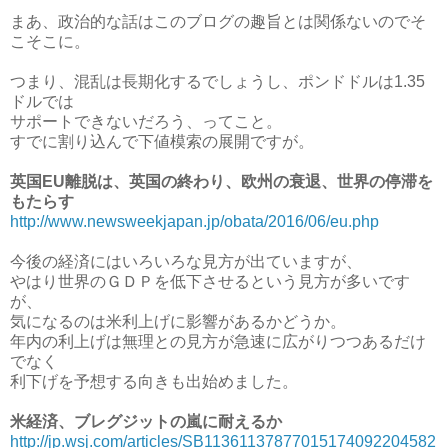
まあ、政治的な話はこのブログの趣旨とは関係ないのでそ
こそこに。
つまり、混乱は長期化するでしょうし、ポンドドルは1.35
ドルでは
サポートできないだろう、ってこと。
すでに割り込んで下値模索の展開ですが。
英国EU離脱は、英国の終わり、欧州の衰退、世界の停滞を
もたらす
http://www.newsweekjapan.jp/obata/2016/06/eu.php
今後の経済にはいろいろな見方が出ていますが、
やはり世界のＧＤＰを低下させるという見方が多いです
が、
気になるのは米利上げに影響があるかどうか。
年内の利上げは無理との見方が急速に広がりつつあるだけ
でなく
利下げを予想する向きも出始めました。
米経済、ブレグジットの嵐に耐えるか
http://jp.wsj.com/articles/SB11361137877015174092204582