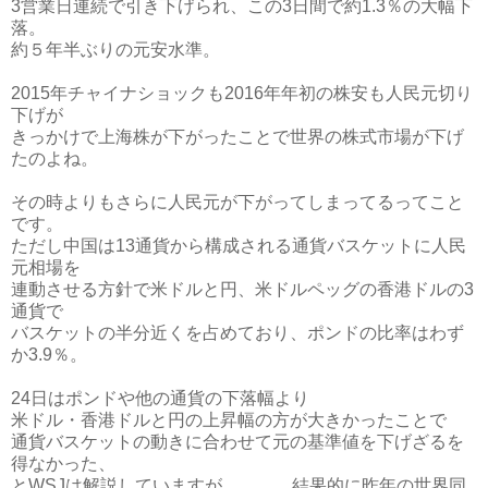
3営業日連続で引き下げられ、この3日間で約1.3％の大幅下
落。
約５年半ぶりの元安水準。
2015年チャイナショックも2016年年初の株安も人民元切り
下げが
きっかけで上海株が下がったことで世界の株式市場が下げ
たのよね。
その時よりもさらに人民元が下がってしまってるってこと
です。
ただし中国は13通貨から構成される通貨バスケットに人民
元相場を
連動させる方針で米ドルと円、米ドルペッグの香港ドルの3
通貨で
バスケットの半分近くを占めており、ポンドの比率はわず
か3.9％。
24日はポンドや他の通貨の下落幅より
米ドル・香港ドルと円の上昇幅の方が大きかったことで
通貨バスケットの動きに合わせて元の基準値を下げざるを
得なかった、
とWSJは解説していますが、、、、結果的に昨年の世界同