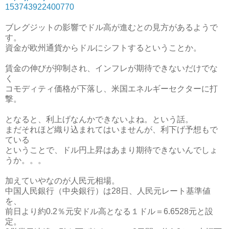
153743922400770
ブレグジットの影響でドル高が進むとの見方があるようで
す。
資金が欧州通貨からドルにシフトするということか。
賃金の伸びが抑制され、インフレが期待できないだけでな
く
コモディティ価格が下落し、米国エネルギーセクターに打
撃。
となると、利上げなんかできないよね。という話。
まだそれほど織り込まれてはいませんが、利下げ予想もで
ている
ということで、ドル円上昇はあまり期待できないんでしょ
うか。。。
加えていやなのが人民元相場。
中国人民銀行（中央銀行）は28日、人民元レート基準値
を、
前日より約0.2％元安ドル高となる１ドル＝6.6528元と設
定。