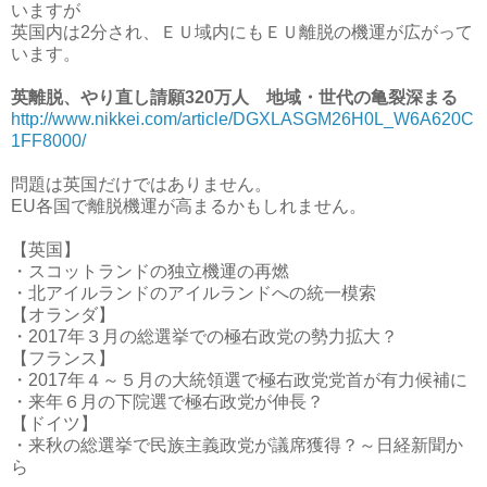
いますが
英国内は2分され、ＥＵ域内にもＥＵ離脱の機運が広がって
います。
英離脱、やり直し請願320万人 地域・世代の亀裂深まる
http://www.nikkei.com/article/DGXLASGM26H0L_W6A620C
1FF8000/
問題は英国だけではありません。
EU各国で離脱機運が高まるかもしれません。
【英国】
・スコットランドの独立機運の再燃
・北アイルランドのアイルランドへの統一模索
【オランダ】
・2017年３月の総選挙での極右政党の勢力拡大？
【フランス】
・2017年４～５月の大統領選で極右政党党首が有力候補に
・来年６月の下院選で極右政党が伸長？
【ドイツ】
・来秋の総選挙で民族主義政党が議席獲得？～日経新聞か
ら