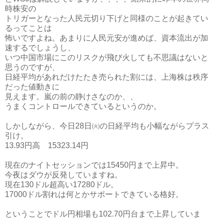
時株安の
トリガーとなった人民元切り下げと同様のことが起きてい
るってことは
怖いですよね。あまりに人民元安が進めば、資本流出が加
速するでしょうし、
いつ中国市場にこのリスクが飛び火しても不思議はないと
思うのですが、
日経平均があれだけたたき売られた割には、上海株は秩序
だった値動きに
見えます。嵐の前の静けさなのか、、
うまくコントロールできているというのか。
しかしながら、今日28日㈫の日経平均も小幅ながらプラス
引け。
13.93円高 15323.14円
現在のナイトセッションでは15450円まで上昇中。
今夜はダウが反発していますね。
現在130ドル超高い17280ドル。
17000ドル割れは何とかサポートできている格好。
ということでドル円相場も102.70円台まで上昇していま