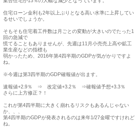
集合住宅が13％の大幅な減少となっています。
住宅ローン金利も2年以上ぶりとなる高い水準に上昇してい
るせいでしょうか。
そもそも住宅着工件数は月ごとの変動が大きいのでたった1
回の急減で
慌てることもありませんが、先週は11月小売売上高や鉱工
業生産などの指標も
弱かったため、2016年第4四半期のGDPが気がかりですよ
ね。
※今週は第3四半期のGDP確報値が出ます。
速報値+2.9％ ⇒ 改定値+3.2％ ⇒確報値予想+3.3％
さらに上方修正？！
これが第4四半期に大きく崩れるリスクもあるんじゃない
か、、、
第4四半期のGDPが発表されるのは来年1/27金曜ですけれど
ね。