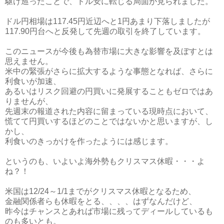
駆け巡ったことで、ドル安に転じる局面が見られました。
ドル円相場は117.45円近辺へと1円あまり下落しましたが
117.90円台へと反発して先週の取引を終了しています。
このニュースが今後も為替市場に大きな影響を及ぼすとは
思えません。
米中の緊張がさらに拡大するような事態となれば、さらに
利食いが加速、
あるいはリスク回避の円買いに発展することもゼロではあ
りませんが、
先週末の報道された内容に留まっている現時点において、
慌てて円買いするほどのことではないかと思いますが、し
かし、
利食いのきっかけを作ったようには感じます。
というのも、いよいよ海外勢もクリスマス休暇・・・よ
ね？！
米国は12/24～1/1までがクリスマス休暇となるため、
金融関係者らも休暇をとる、、、、はずなんだけど、
昨今はチャンスとあれば市場に残ってディールしているも
のも多いとも。